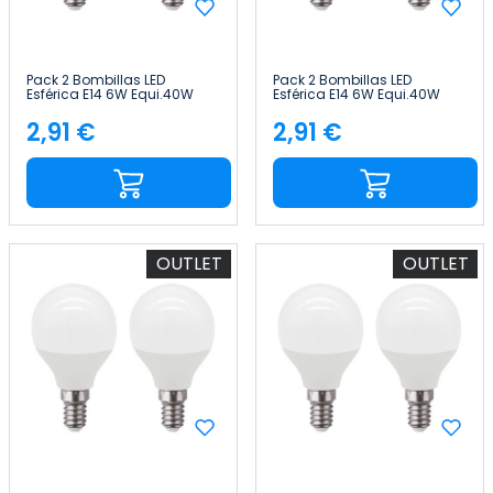
Pack 2 Bombillas LED
Pack 2 Bombillas LED
Esférica E14 6W Equi.40W
Esférica E14 6W Equi.40W
470lm 10000H 1Primer Leader
470lm 15000H Raydan
Home
2,91 €
2,91 €
Precio
Precio
OUTLET
OUTLET