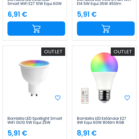
Smart WiFi E27 10W Equi.60W
E14 5W Equi.35W 450lm
806lm RGBWW Regulable
RGBWW Regulable vía
vía Smartphone/APP 25000H
Smartphone/APP 25000H
6,91 €
5,91 €
Precio
Precio
7hSevenOn Premium
7hSevenOn Premium
OUTLET
OUTLET
Bombilla LED Spotlight Smart
Bombilla LED Estándar E27
WiFi GU10 5W Equi.25W
9W Equi.60W 806lm RGB
380lm RGBWW Regulable
con Mando a Distancia
vía Smartphone/APP 25000H
25000H 7hSevenOn Premium
5,91 €
8,91 €
Precio
Precio
7hSevenOn Premium