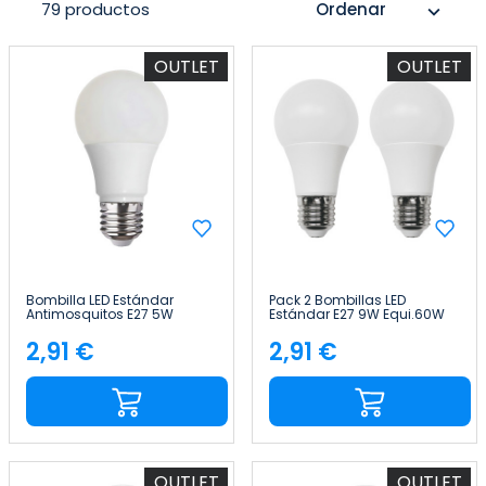
79 productos
Ordenar
expand_more
OUTLET
OUTLET
Bombilla LED Estándar
Pack 2 Bombillas LED
Antimosquitos E27 5W
Estándar E27 9W Equi.60W
Equi.25W 220lm 3000K
806lm 10000H 1Primer Leader
25000H 7hSevenOn
2,91 €
2,91 €
Precio
Precio
OUTLET
OUTLET