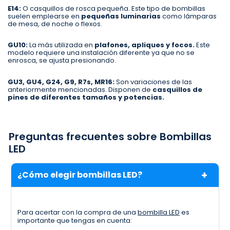
E14:
O casquillos de rosca pequeña. Este tipo de bombillas
suelen emplearse en
pequeñas luminarias
como lámparas
de mesa, de noche o flexos.
GU10:
La más utilizada en
plafones, apliques y focos.
Este
modelo requiere una instalación diferente ya que no se
enrosca, se ajusta presionando.
GU3, GU4, G24, G9, R7s, MR16:
Son variaciones de las
anteriormente mencionadas. Disponen de
casquillos de
pines de diferentes tamaños y potencias.
Preguntas frecuentes sobre Bombillas
LED
¿Cómo elegir bombillas LED?
Para acertar con la compra de una
bombilla LED
es
importante que tengas en cuenta: