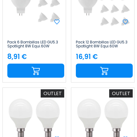
Pack 6 Bombillas LED GU5.3
Pack 12 Bombillas LED GU5.3
Spotlight 8W Equi.60W
Spotlight 8W Equi.60W
700lm Raydan Home
700lm Raydan Home
8,91 €
16,91 €
Precio
Precio
OUTLET
OUTLET