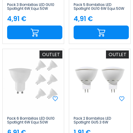
Pack 3 Bombillas LED GU10
Pack 5 Bombillas LED
Spotlight 6W Equi.50W
Spotlight GU10 6W Equi.50W
540lm Luz Fría Raydan
540lm 15000H Primer Leader
Home
4,91 €
4,91 €
Precio
Precio
OUTLET
OUTLET
Pack 6 Bombillas LED GU10
Pack 2 Bombillas LED
Spotlight 6W Equi.50W
Spotlight GU5.3 6W
540lm 6000K Raydan Home
Equi.50W 540lm 25000H
7hSevenOn Premium
6,91 €
1,91 €