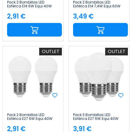
Pack 2 Bombillas LED
Pack 2 Bombillas LED
Esférica E14 6W Equi.40W
Esférica E14 7,4W Equi.60W
470lm 25000H 7hSevenOn
806lm 15000H Raydan
Premium
Home
2,91 €
3,49 €
Precio
Precio
OUTLET
OUTLET
Pack 2 Bombillas LED
Pack 3 Bombillas LED
Esférica E27 6W Equi.40W
Esférica E27 6W Equi.40W
470lm 10000H 1Primer Leader
470lm 15000H Primer Leader
2,91 €
3,91 €
Precio
Precio