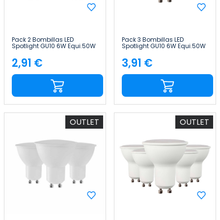
Pack 2 Bombillas LED
Pack 3 Bombillas LED
Spotlight GU10 6W Equi.50W
Spotlight GU10 6W Equi.50W
540lm 4000K 25000H
540lm 15000H Primer Leader
7hSevenOn Premium
2,91 €
3,91 €
Precio
Precio
OUTLET
OUTLET