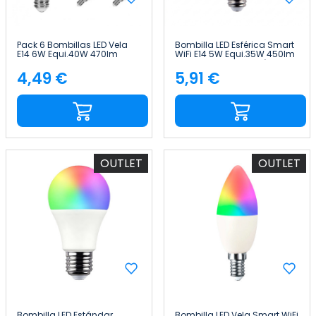
Pack 6 Bombillas LED Vela
Bombilla LED Esférica Smart
E14 6W Equi.40W 470lm
WiFi E14 5W Equi.35W 450lm
Raydan Home
RGBWW Regulable vía
Smartphone/APP 25000H
4,49 €
5,91 €
Precio
Precio
7hSevenOn Premium
OUTLET
OUTLET
Bombilla LED Estándar
Bombilla LED Vela Smart WiFi