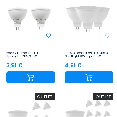
Pack 2 Bombillas LED
Pack 3 Bombillas LED GU5.3
Spotlight GU5.3 8W
Spotlight 8W Equi.60W
Equi.60W 700lm 3000K
700lm Raydan Home
25000H 7hSevenOn Premium
3,91 €
4,91 €
Precio
Precio
OUTLET
OUTLET