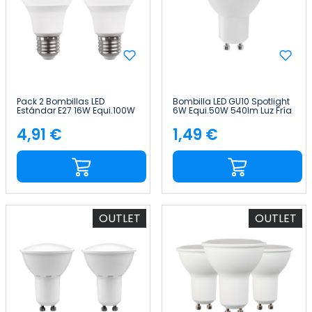
Pack 2 Bombillas LED
Bombilla LED GU10 Spotlight
Estándar E27 16W Equi.100W
6W Equi.50W 540lm Luz Fría
1521lm 15000H Raydan
Raydan Home
Home
4,91 €
1,49 €
Precio
Precio
OUTLET
OUTLET