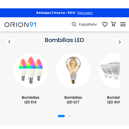
Mascotas
|
3x2 + envío gratis
con
PET3X2
|
Descubrir
Hogar
Iluminación
Bombillas y Accesorios
Bombillas LED
Bombillas LED
Bombillas
Bombillas
Bombillas
LED E14
LED E27
LED GU5.3
1
2