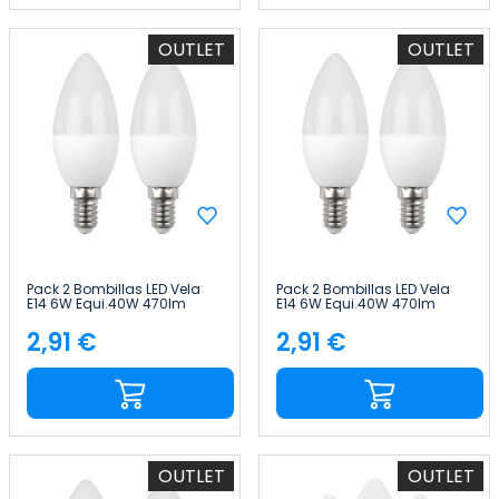
OUTLET
OUTLET
Pack 2 Bombillas LED Vela
Pack 2 Bombillas LED Vela
E14 6W Equi.40W 470lm
E14 6W Equi.40W 470lm
10000H 1Primer Leader
25000H 7hSevenOn Premium
2,91 €
2,91 €
Precio
Precio
OUTLET
OUTLET