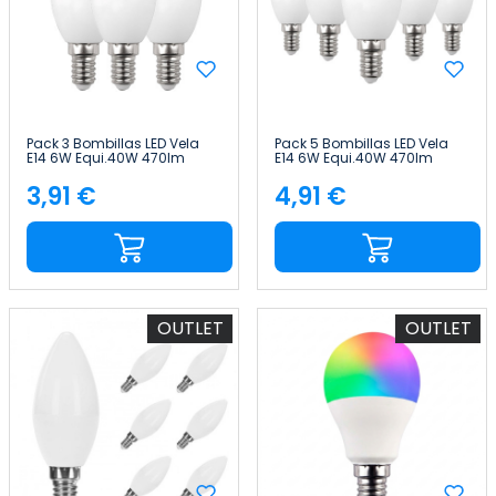
Pack 3 Bombillas LED Vela
Pack 5 Bombillas LED Vela
E14 6W Equi.40W 470lm
E14 6W Equi.40W 470lm
15000H Primer Leader
15000H Primer Leader
3,91 €
4,91 €
Precio
Precio
OUTLET
OUTLET