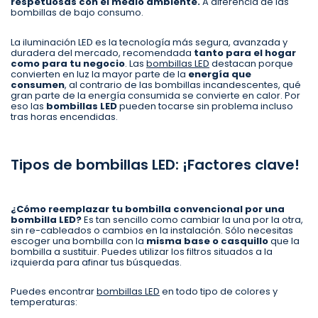
respetuosas con el medio ambiente.
A diferencia de las
bombillas de bajo consumo.
La iluminación LED es la tecnología más segura, avanzada y
duradera del mercado, recomendada
tanto para el hogar
como para tu negocio
. Las
bombillas LED
destacan porque
convierten en luz la mayor parte de la
energía que
consumen
, al contrario de las bombillas incandescentes, qué
gran parte de la energía consumida se convierte en calor. Por
eso las
bombillas LED
pueden tocarse sin problema incluso
tras horas encendidas.
Tipos de bombillas LED: ¡Factores clave!
¿Cómo reemplazar tu bombilla convencional por una
bombilla LED?
Es tan sencillo como cambiar la una por la otra,
sin re-cableados o cambios en la instalación. Sólo necesitas
escoger una bombilla con la
misma base o casquillo
que la
bombilla a sustituir. Puedes utilizar los filtros situados a la
izquierda para afinar tus búsquedas.
Puedes encontrar
bombillas LED
en todo tipo de colores y
temperaturas: