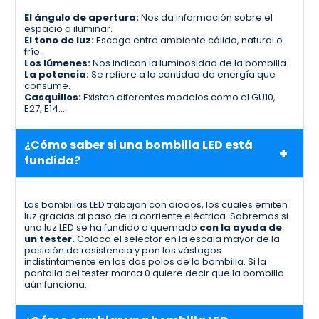
El ángulo de apertura:
Nos da información sobre el
espacio a iluminar.
El tono de luz:
Escoge entre ambiente cálido, natural o
frío.
Los lúmenes:
Nos indican la luminosidad de la bombilla.
La potencia:
Se refiere a la cantidad de energía que
consume.
Casquillos:
Existen diferentes modelos como el GU10,
E27, E14…
¿Cómo saber si una bombilla LED está
fundida?
Las
bombillas LED
trabajan con diodos, los cuales emiten
luz gracias al paso de la corriente eléctrica. Sabremos si
una luz LED se ha fundido o quemado
con la ayuda de
un tester.
Coloca el selector en la escala mayor de la
posición de resistencia y pon los vástagos
indistintamente en los dos polos de la bombilla. Si la
pantalla del tester marca 0 quiere decir que la bombilla
aún funciona.