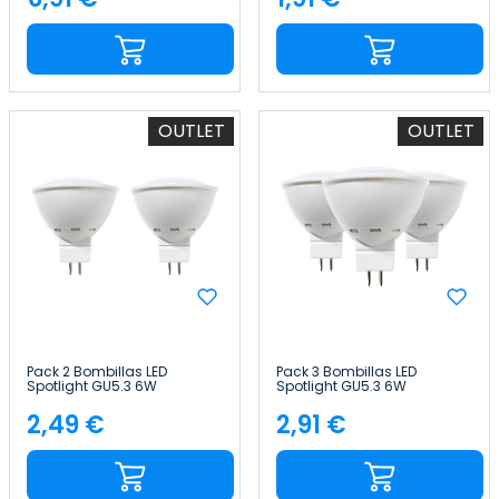
Precio
Precio
OUTLET
OUTLET
Pack 2 Bombillas LED
Pack 3 Bombillas LED
Spotlight GU5.3 6W
Spotlight GU5.3 6W
Equi.50W 540lm 25000H
Equi.50W 540lm 3000K
7hSevenOn LED
15000H Primer Leader
2,49 €
2,91 €
Precio
Precio