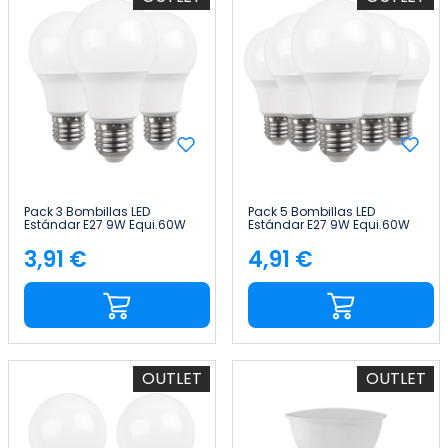
Pack 3 Bombillas LED
Pack 5 Bombillas LED
Estándar E27 9W Equi.60W
Estándar E27 9W Equi.60W
806lm 15000H Primer Leader
806lm 3000K 15000H Primer
Leader
3,91 €
4,91 €
Precio
Precio
OUTLET
OUTLET