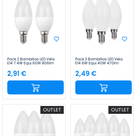
Pack 2 Bombillas LED Vela
Pack 3 Bombillas LED Vela
E14 7.4W Equi.60W 806lm
E14 6W Equi.40W 470lm
25000H 7hSevenOn Premium
Raydan Home
2,91 €
2,49 €
Precio
Precio
OUTLET
OUTLET