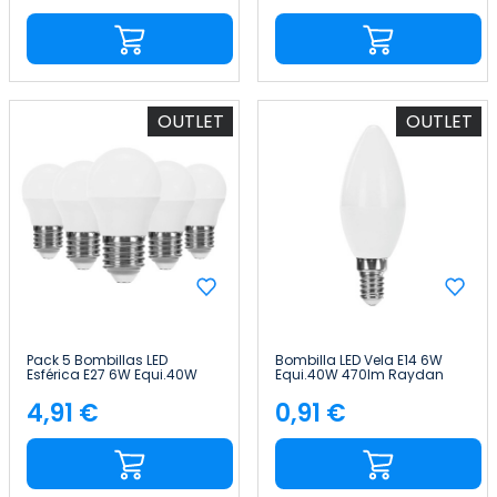
OUTLET
OUTLET
Pack 5 Bombillas LED
Bombilla LED Vela E14 6W
Esférica E27 6W Equi.40W
Equi.40W 470lm Raydan
470lm 15000H Primer Leader
Home
4,91 €
0,91 €
Precio
Precio