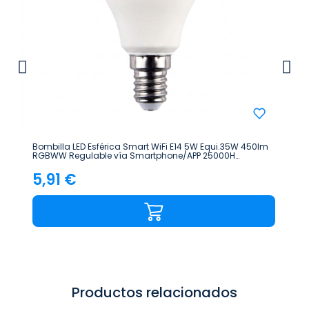
Bombilla LED Esférica Smart WiFi E14 5W Equi.35W 450lm
RGBWW Regulable vía Smartphone/APP 25000H
7hSevenOn Premium
5,91 €
Precio
Productos relacionados