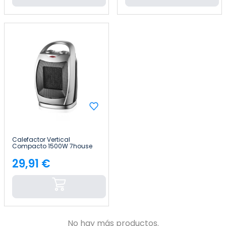
Calefactor Vertical
Compacto 1500W 7house
29,91 €
Precio
No hay más productos.