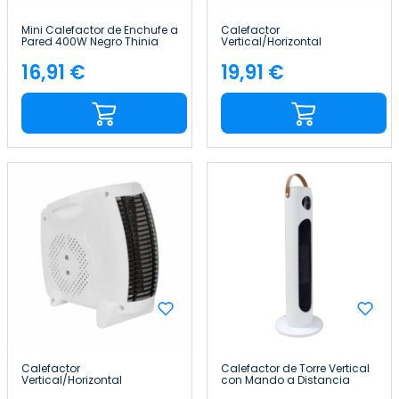
Mini Calefactor de Enchufe a
Calefactor
Pared 400W Negro Thinia
Vertical/Horizontal
Home
Compacto 2000W Thinia
Home
16,91 €
19,91 €
Precio
Precio
Calefactor
Calefactor de Torre Vertical
Vertical/Horizontal
con Mando a Distancia
Compacto 2000W Thinia
2000W Thinia Home