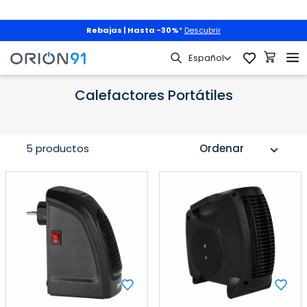
Rebajas | Hasta -30%
*
Descubrir
Calefacción
Calefactores Eléctricos
Calefactores Portátiles
Calefactores Portátiles
5 productos
Ordenar
expand_more