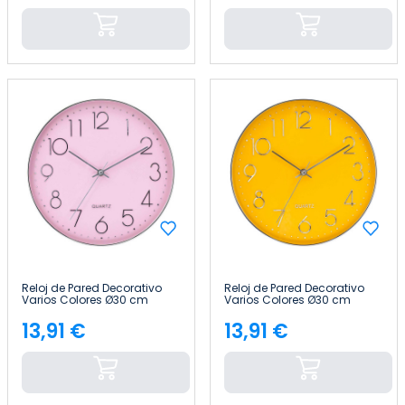
Reloj de Pared Decorativo
Reloj de Pared Decorativo
Varios Colores Ø30 cm
Varios Colores Ø30 cm
Thinia Home
Thinia Home
13,91 €
13,91 €
Precio
Precio