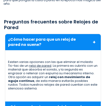
para que pongas tu casa a punto en la época más mágica del
año.
Preguntas frecuentes sobre Relojes de
Pared
¿Cómo hacer para que un reloj de
pared no suene?
Existen varias opciones con las que eliminar el molesto
Tic-tac de un
reloj de pared
. La primera es cubrirlo con un
material que absorba el sonido, y la segunda es
engrasar o rellenar con espuma su mecanismo interno.
Otra opción es adquirir un
reloj con movimiento de
aguja continuo
, de esta manera evitarás posibles
ruidos. Todos nuestros relojes de pared cuentan con este
silencioso sistema.