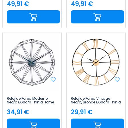
49,91 €
49,91 €
Precio
Precio
Reloj de Pared Moderno
Reloj de Pared Vintage
Negro Ø60cm Thinia Home
Negro/Bronce Ø60cm Thinia
Home
34,91 €
29,91 €
Precio
Precio