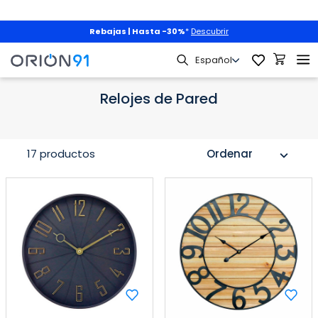
Rebajas | Hasta -30%
*
Descubrir
Hogar
Decoración
Relojes de Pared
Relojes de Pared
17 productos
Ordenar
expand_more