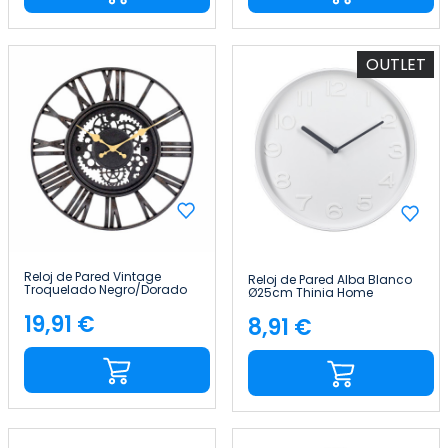
OUTLET
Reloj de Pared Vintage
Reloj de Pared Alba Blanco
Troquelado Negro/Dorado
Ø25cm Thinia Home
Ø38 cm Thinia Home
19,91 €
8,91 €
Precio
Precio