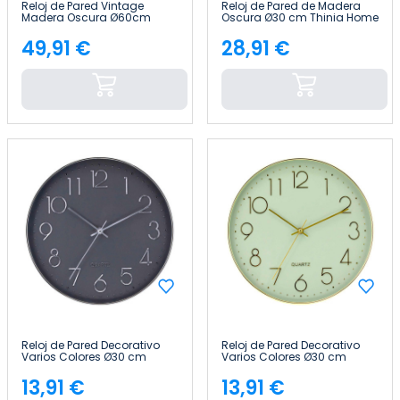
Reloj de Pared Vintage
Reloj de Pared de Madera
Madera Oscura Ø60cm
Oscura Ø30 cm Thinia Home
Thinia Home
49,91 €
28,91 €
Precio
Precio
Reloj de Pared Decorativo
Reloj de Pared Decorativo
Varios Colores Ø30 cm
Varios Colores Ø30 cm
Thinia Home
Thinia Home
13,91 €
13,91 €
Precio
Precio