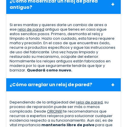
¿Cómo modernizar un reloj de pared
antiguo?
Si eres manitas y quieres darle un cambio de aires a
ese
reloj de pared
antiguo que tienes en casa sigue
estos sencillos pasos. Primero, desmonta el reloj y
límpialo a fondo. Hazlo con cuidado, esta tarea requiere
maña y precisión. En el caso de que encuentres óxido,
recurre a productos específicos y sigue las instrucciones
de uso del fabricante. Una vez hayas limpiado y
restaurado su mecanismo, ocúpate del exterior.
Normalmente los relojes antiguos están fabricados en
madera por lo que seguramente tendrás que lijar y
barnizar.
Quedará como nuevo.
¿Cómo arreglar un reloj de pared?
Dependiendo de la antigüedad del
reloj de pared
, su
proceso de reparación puede ser más o menos
complicado. Desde
ORION91
te recomendamos que
recurras a expertos relojeros para solucionar cualquier
incidencia respecto a su funcionamiento. Aun así, es de
vital importancia
mantenerlo libre de polvo
para que