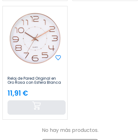
Reloj de Pared Original en
Oro Rosa con Esfera Blanca
Ø25 cm Thinia Home
11,91 €
Precio
No hay más productos.