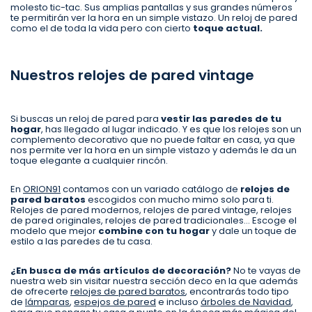
molesto tic-tac. Sus amplias pantallas y sus grandes números
te permitirán ver la hora en un simple vistazo. Un reloj de pared
como el de toda la vida pero con cierto
toque actual.
Nuestros relojes de pared vintage
Si buscas un reloj de pared para
vestir las paredes de tu
hogar
, has llegado al lugar indicado. Y es que los relojes son un
complemento decorativo que no puede faltar en casa, ya que
nos permite ver la hora en un simple vistazo y además le da un
toque elegante a cualquier rincón.
En
ORION91
contamos con un variado catálogo de
relojes de
pared baratos
escogidos con mucho mimo solo para ti.
Relojes de pared modernos, relojes de pared vintage, relojes
de pared originales, relojes de pared tradicionales… Escoge el
modelo que mejor
combine con tu hogar
y dale un toque de
estilo a las paredes de tu casa.
¿En busca de más artículos de decoración?
No te vayas de
nuestra web sin visitar nuestra sección deco en la que además
de ofrecerte
relojes de pared baratos
, encontrarás todo tipo
de
lámparas
,
espejos de pared
e incluso
árboles de Navidad
,