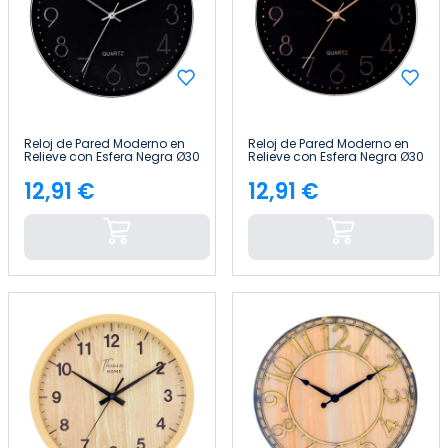
Reloj de Pared Moderno en
Reloj de Pared Moderno en
Relieve con Esfera Negra Ø30
Relieve con Esfera Negra Ø30
cm Thinia Home
cm Thinia Home
12,91 €
12,91 €
Precio
Precio