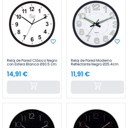
Reloj de Pared Clásico Negro
Reloj de Pared Moderno
con Esfera Blanca Ø30.5 cm
Reflectante Negro Ø25.4cm
Thinia Home
Thinia Home
14,91 €
11,91 €
Precio
Precio