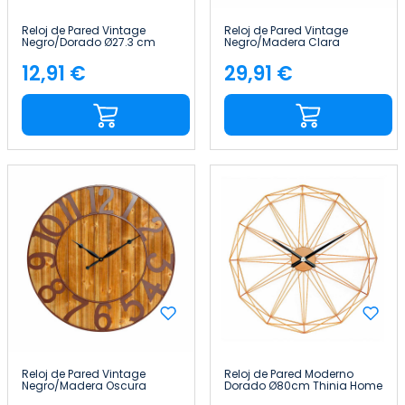
Reloj de Pared Vintage
Reloj de Pared Vintage
Negro/Dorado Ø27.3 cm
Negro/Madera Clara
Thinia Home
Ø60cm Thinia Home
12,91 €
29,91 €
Precio
Precio
Reloj de Pared Vintage
Reloj de Pared Moderno
Negro/Madera Oscura
Dorado Ø80cm Thinia Home
Ø80cm Thinia Home