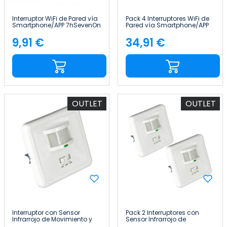
Interruptor WiFi de Pared vía
Pack 4 Interruptores WiFi de
Smartphone/APP 7hSevenOn
Pared vía Smartphone/APP
Home
7hSevenOn Home
9,91 €
34,91 €
Precio
Precio
OUTLET
OUTLET
Interruptor con Sensor
Pack 2 Interruptores con
Infrarrojo de Movimiento y
Sensor Infrarrojo de
Sensor Crepuscular
Movimiento y Sensor