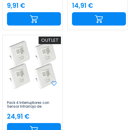
7hSevenOn Home
Crepuscular 7hSevenOn
9,91 €
14,91 €
Precio
Precio
Home
OUTLET
Pack 4 Interruptores con
Sensor Infrarrojo de
Movimiento y Sensor
Crepuscular 7hSevenOn
24,91 €
Precio
Home