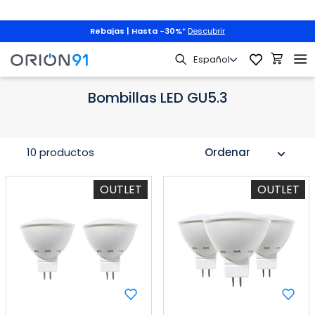
Rebajas | Hasta -30%
*
Descubrir
Mascotas
n
Bombillas y Accesorios
Bombillas LED
Bombillas LED GU5.3
Bombillas LED GU5.3
10 productos
Ordenar
expand_more
OUTLET
OUTLET