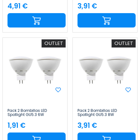
15000H Primer Leader
25000H 7hSevenOn Premium
4,91 €
3,91 €
Precio
Precio
OUTLET
OUTLET
Pack 2 Bombillas LED
Pack 2 Bombillas LED
Spotlight GU5.3 6W
Spotlight GU5.3 8W
Equi.50W 540lm 25000H
Equi.60W 700lm 3000K
7hSevenOn Premium
25000H 7hSevenOn Premium
1,91 €
3,91 €
Precio
Precio