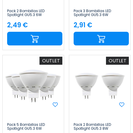
Pack 2 Bombillas LED
Pack 3 Bombillas LED
Spotlight GU5.3 6W
Spotlight GU5.3 6W
Equi.50W 540lm 25000H
Equi.50W 540lm 3000K
7hSevenOn LED
15000H Primer Leader
2,49 €
2,91 €
Precio
Precio
OUTLET
OUTLET
Pack 5 Bombillas LED
Pack 2 Bombillas LED
Spotlight GU5.3 6W
Spotlight GU5.3 8W
Equi.50W 540lm 3000K
Equi.60W 700lm 4000K