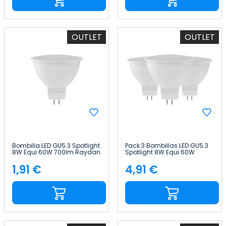
OUTLET
OUTLET
Bombilla LED GU5.3 Spotlight
Pack 3 Bombillas LED GU5.3
8W Equi.60W 700lm Raydan
Spotlight 8W Equi.60W
Home
700lm Raydan Home
1,91 €
4,91 €
Precio
Precio