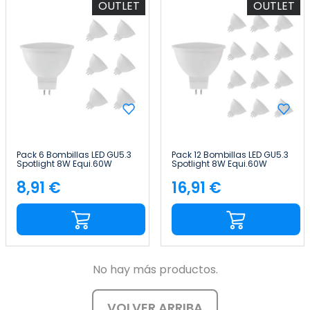
OUTLET
OUTLET
Pack 6 Bombillas LED GU5.3
Pack 12 Bombillas LED GU5.3
Spotlight 8W Equi.60W
Spotlight 8W Equi.60W
700lm Raydan Home
700lm Raydan Home
8,91 €
16,91 €
Precio
Precio
No hay más productos.
VOLVER ARRIBA