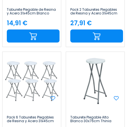
Taburete Plegable de Resina
Pack 2 Taburetes Plegables
y Acero 31x45cm Blanco
de Resina y Acero 31x45cm
7house
Blancos 7house
14,91 €
27,91 €
Precio
Precio
Pack 6 Taburetes Plegables
Taburete Plegable Alto
de Resina y Acero 31x45cm
Blanco 30x76cm Thinia
Blancos 7house
Home