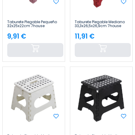
Taburete Plegable Pequeño
Taburete Plegable Mediano
32x25x22cm 7house
33,3x26,5x26,9cm 7house
9,91 €
11,91 €
Precio
Precio