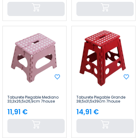
Taburete Plegable Mediano
Taburete Plegable Grande
33,3x26,5x26,9cm 7house
38,5x31,5x39cm 7house
11,91 €
14,91 €
Precio
Precio