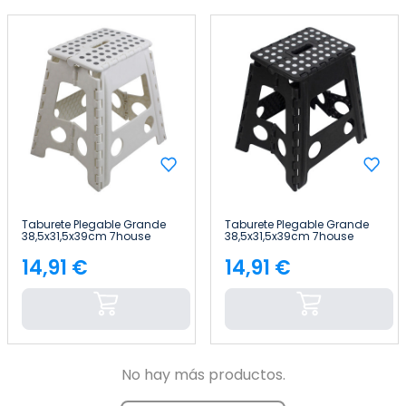
Taburete Plegable Grande
Taburete Plegable Grande
38,5x31,5x39cm 7house
38,5x31,5x39cm 7house
14,91 €
14,91 €
Precio
Precio
No hay más productos.