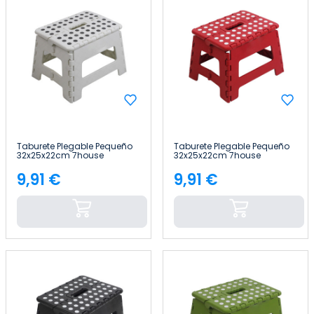
Taburete Plegable Pequeño
Taburete Plegable Pequeño
32x25x22cm 7house
32x25x22cm 7house
9,91 €
9,91 €
Precio
Precio