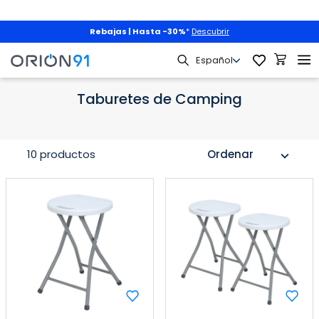
Rebajas | Hasta -30%
*
Descubrir
Jardín y Terraza
Camping
Taburetes de Camping
Taburetes de Camping
10 productos
Ordenar
expand_more