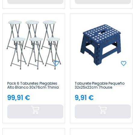
Pack 6 Taburetes Plegables
Taburete Plegable Pequeño
Alto Blanco 30x76cm Thinia
32x25x22cm 7house
Home
99,91 €
9,91 €
Precio
Precio