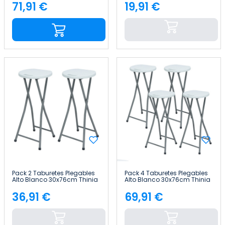
71,91 €
19,91 €
Precio
Precio
Pack 2 Taburetes Plegables
Pack 4 Taburetes Plegables
Alto Blanco 30x76cm Thinia
Alto Blanco 30x76cm Thinia
Home
Home
36,91 €
69,91 €
Precio
Precio