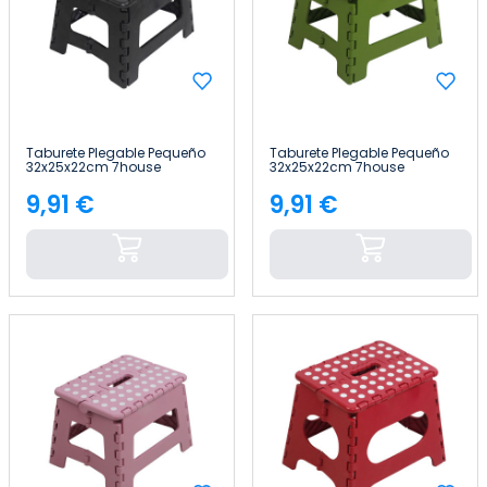
Taburete Plegable Pequeño
Taburete Plegable Pequeño
32x25x22cm 7house
32x25x22cm 7house
9,91 €
9,91 €
Precio
Precio