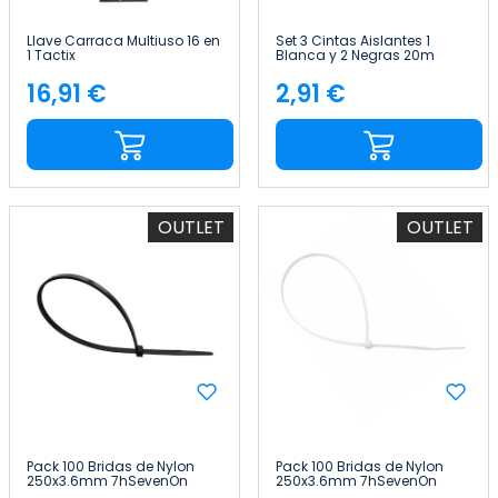
Llave Carraca Multiuso 16 en
Set 3 Cintas Aislantes 1
1 Tactix
Blanca y 2 Negras 20m
Ø7.2x1.9cm 7hSevenOn
16,91 €
2,91 €
Precio
Precio
OUTLET
OUTLET
Pack 100 Bridas de Nylon
Pack 100 Bridas de Nylon
250x3.6mm 7hSevenOn
250x3.6mm 7hSevenOn