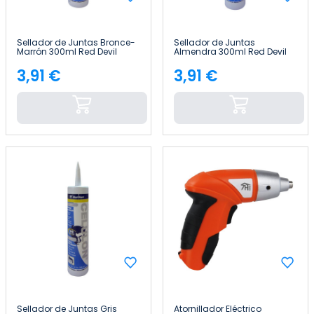
Sellador de Juntas Bronce-
Sellador de Juntas
Marrón 300ml Red Devil
Almendra 300ml Red Devil
3,91 €
3,91 €
Precio
Precio
Sellador de Juntas Gris
Atornillador Eléctrico