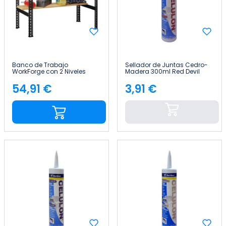
Banco de Trabajo
Sellador de Juntas Cedro-
WorkForge con 2 Niveles
Madera 300ml Red Devil
117x60x81cm 7house
54,91 €
3,91 €
Precio
Precio