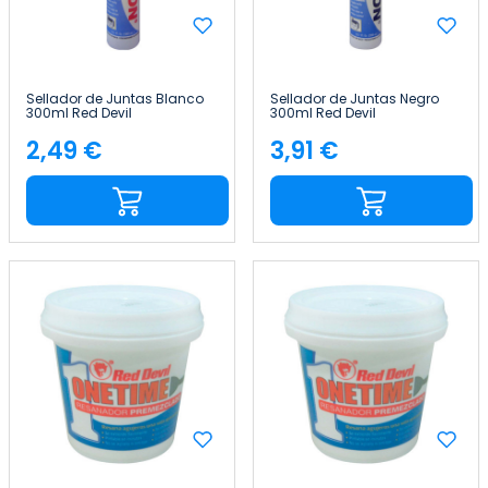
Sellador de Juntas Blanco
Sellador de Juntas Negro
300ml Red Devil
300ml Red Devil
2,49 €
3,91 €
Precio
Precio