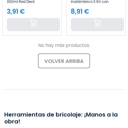
300ml Red Devil
Inalámbrico 3.6V con
Batería Recargable
1300mAh 7house
3,91 €
8,91 €
Precio
Precio
No hay más productos.
VOLVER ARRIBA
Herramientas de bricolaje: ¡Manos a la
obra!