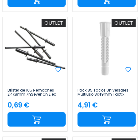
OUTLET
OUTLET
Blíster de 105 Remaches
Pack 85 Tacos Universales
2,4x8mm 7hSevenOn Elec
Multiuso 8x49mm Tactix
0,69 €
4,91 €
Precio
Precio