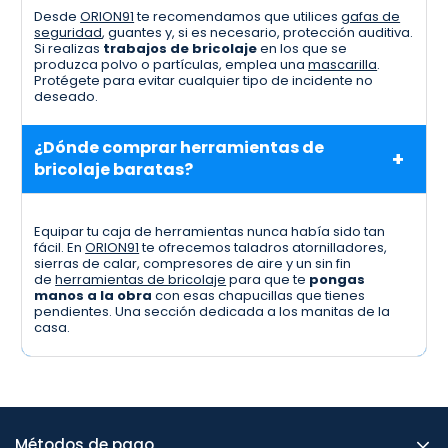
Desde
ORION91
te recomendamos que utilices
gafas de
seguridad
, guantes y, si es necesario, protección auditiva.
Si realizas
trabajos de bricolaje
en los que se
produzca polvo o partículas, emplea una
mascarilla
.
Protégete para evitar cualquier tipo de incidente no
deseado.
¿Dónde comprar herramientas de
bricolaje baratas?
Equipar tu caja de herramientas nunca había sido tan
fácil. En
ORION91
te ofrecemos taladros atornilladores,
sierras de calar, compresores de aire y un sin fin
de
herramientas de bricolaje
para que te
pongas
manos a la obra
con esas chapucillas que tienes
pendientes. Una sección dedicada a los manitas de la
casa.
Métodos de pago