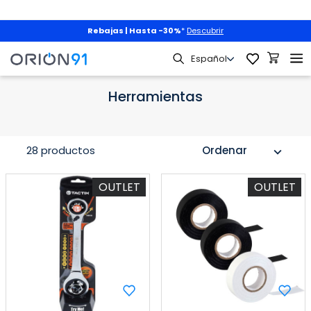
Rebajas | Hasta -30%
*
Descubrir
Hogar
Ferretería y Bricolaje
Herramientas
Herramientas
28 productos
Ordenar
expand_more
OUTLET
OUTLET