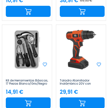
10,91 €
38,91 €
44,90 €
Precio
Precio
Precio
base
Kit de Herramientas Básicas,
Taladro Atornillador
17 Piezas Blanco/Gris/Negro
Inalámbrico 20V con
7house
Batería Recargable
2000mAh 7house
14,91 €
29,91 €
Precio
Precio