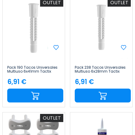
OUTLET
OUTLET
Pack 190 Tacos Universales
Pack 238 Tacos Universales
Multiuso 6x41mm Tactix
Multiuso 6x28mm Tactix
6,91 €
6,91 €
Precio
Precio
OUTLET