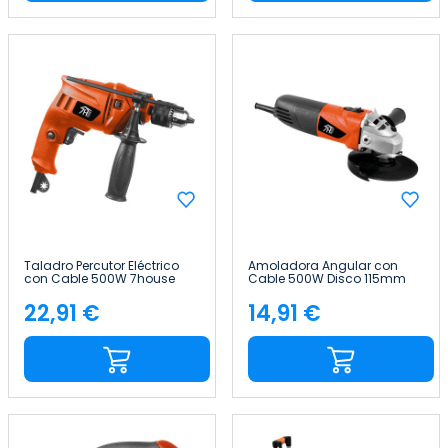
Taladro Percutor Eléctrico
Amoladora Angular con
con Cable 500W 7house
Cable 500W Disco 115mm
7house
22,91 €
14,91 €
Precio
Precio