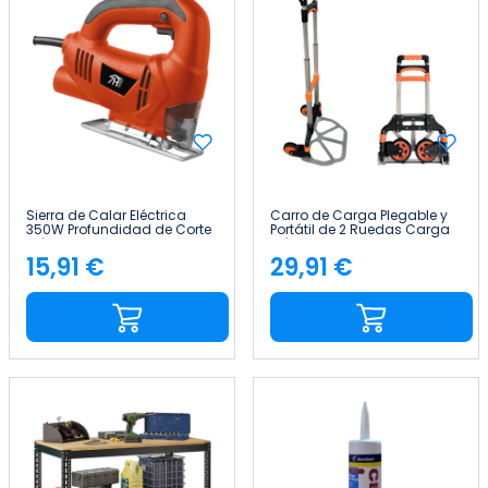
Sierra de Calar Eléctrica
Carro de Carga Plegable y
350W Profundidad de Corte
Portátil de 2 Ruedas Carga
Máximo 55mm 7house
Máxima 70kg 7house
15,91 €
29,91 €
Precio
Precio