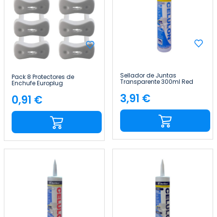
Sellador de Juntas
Pack 8 Protectores de
Transparente 300ml Red
Enchufe Europlug
Devil
Empotrables Blancos
3,91 €
Nine&One
0,91 €
Precio
Precio