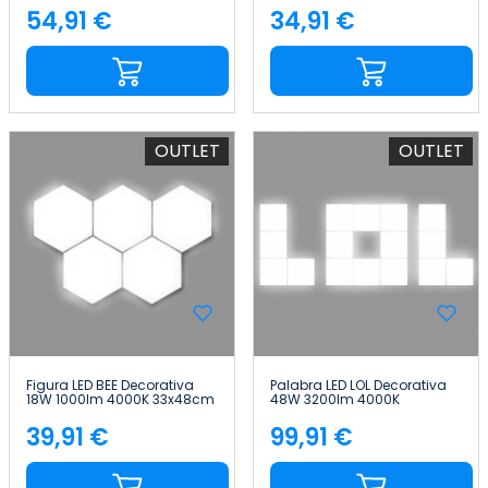
54,91 €
34,91 €
Precio
Precio
OUTLET
OUTLET
Figura LED BEE Decorativa
Palabra LED LOL Decorativa
18W 1000lm 4000K 33x48cm
48W 3200lm 4000K
7hSevenOn Deco
45x125cm 7hSevenOn Deco
39,91 €
99,91 €
Precio
Precio