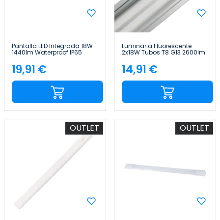
Pantalla LED Integrada 18W
Luminaria Fluorescente
1440lm Waterproof IP65
2x18W Tubos T8 G13 2600lm
6000K 50000H Eilen
4000K Aluminio 7hSevenOn
19,91 €
14,91 €
Precio
Precio
OUTLET
OUTLET