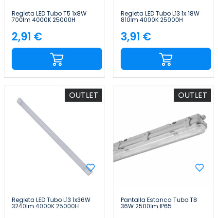
Regleta LED Tubo T5 1x8W
Regleta LED Tubo L13 1x 18W
700lm 4000K 25000H
810lm 4000K 25000H
Nine&One
Nine&One
2,91 €
3,91 €
Precio
Precio
OUTLET
OUTLET
Regleta LED Tubo L13 1x36W
Pantalla Estanca Tubo T8
3240lm 4000K 25000H
36W 2500lm IP65
Nine&One
127x10x10.5cm 4000K Gris