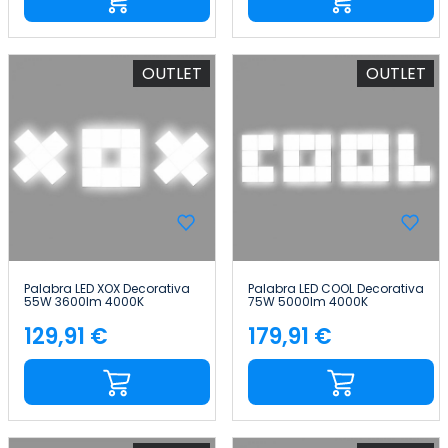
OUTLET
OUTLET
Palabra LED XOX Decorativa
Palabra LED COOL Decorativa
55W 3600lm 4000K
75W 5000lm 4000K
45x107cm 7hSevenOn Deco
45x180cm 7hSevenOn Deco
129,91 €
179,91 €
Precio
Precio