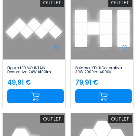
OUTLET
OUTLET
Figura LED MOUNTAIN
Palabra LED HI Decorativa
Decorativa 24W 1400lm
30W 2000lm 4000K
4000K 32x85cm 7hSevenOn
45x70cm 7hSevenOn Deco
Deco
49,91 €
79,91 €
Precio
Precio
OUTLET
OUTLET