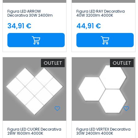
Figura LED ARROW
Figura LED RAY Decorativa
Decorativa 30W 2400lm
40W 3200lm 4000K
4000K 64x85cm 7hSevenOn
64x106cm 7hSevenOn Deco
Deco
34,91 €
44,91 €
Precio
Precio
OUTLET
OUTLET
Figura LED CUORE Decorativa
Figura LED VERTEX Decorativa
28W 1600lm 4000K
30W 2400lm 4000K
54x64cm 7hSevenOn Deco
47x65cm 7hSevenOn Deco