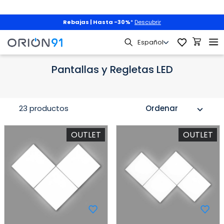
Rebajas | Hasta -30%
*
Descubrir
Hogar
Iluminación
Pantallas y Regletas LED
Pantallas y Regletas LED
23 productos
Ordenar
expand_more
OUTLET
OUTLET