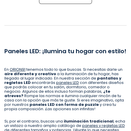
Paneles LED: ¡Ilumina tu hogar con estilo!
En
ORION91
tenemos todo lo que buscas. Si necesitas darle un
aire diferente y creativo
a la iluminación de tu hogar, has
llegado al lugar indicado. En nuestra sección de
pantallas y
regletas LED
encontrarás
paneles LED
con diferentes diseños
que podrás colocar en tu salón, dormitorio, comedor o
negocio. Algunos de ellos incluso forman palabras,
¿te
atreves?
Rompe las normas e ilumina cualquier rincón de tu
casa con la opción que más te guste. Si eres imaginativo, opta
por nuestros
paneles LED
con forma de puzzle
y crea tu
propia composición. ¡Las opciones son infinitas!
Si, por el contrario, buscas una
iluminación tradicional
, echa
un vistazo a nuestro amplio catálogo de
paneles y regletas LED
de diferentes tamaños y potencias. Llévate lo que necesites,