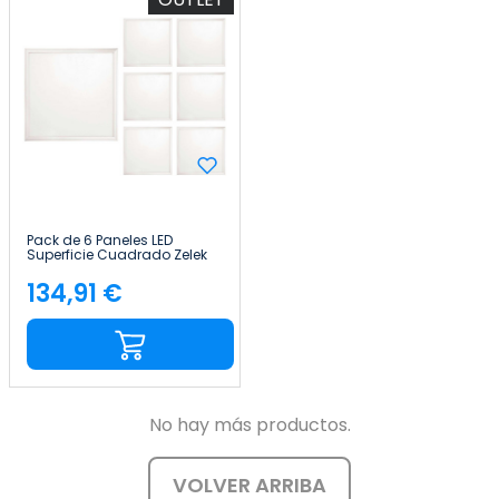
Pack de 6 Paneles LED
Superficie Cuadrado Zelek
38W 5200lm 60x60x2cm
4000K Blanco 50000H
134,91 €
Precio
SECOM
No hay más productos.
VOLVER ARRIBA