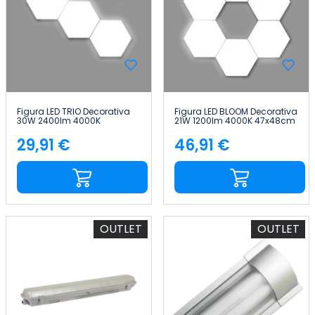
Figura LED TRIO Decorativa
Figura LED BLOOM Decorativa
30W 2400lm 4000K
21W 1200lm 4000K 47x48cm
64x93cm 7hSevenOn Deco
7hSevenOn Deco
29,91 €
46,91 €
Precio
Precio
OUTLET
OUTLET