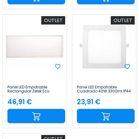
OUTLET
OUTLET
Panel LED Empotrable
Panel LED Empotrable
Rectangular Zelek Eco
Cuadrado 40W 3300lm IP44
Amstrong 72W 6900lm IP44
60x60x2cm 4000K Blanco
120x60x1.2cm 4000K Blanco
50000H SECOM
46,91 €
23,91 €
Precio
Precio
30000H SECOM
OUTLET