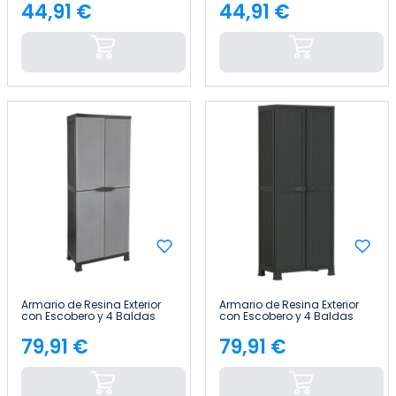
44,91 €
44,91 €
Precio
Precio
Armario de Resina Exterior
Armario de Resina Exterior
con Escobero y 4 Baldas
con Escobero y 4 Baldas
171x68x39cm Thinia Home
171x68x39cm Thinia Home
79,91 €
79,91 €
Precio
Precio