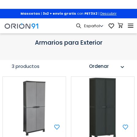
Mascotas
|
3x2 + envío gratis
con
PET3X2
|
Descubrir
Jardín y Terraza
Almacenaje Exterior
Armarios para Exteri
Armarios para Exterior
3 productos
Ordenar
expand_more