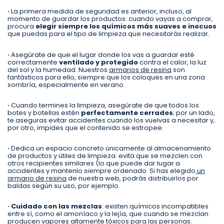
·
La primera medida de seguridad es anterior, incluso, al
momento de guardar los productos: cuando vayas a comprar,
procura
elegir siempre los químicos más suaves e inocuos
que puedas para el tipo de limpieza que necesitarás realizar.
·
Asegúrate de que el lugar donde los vas a guardar esté
correctamente
ventilado y protegido
contra el calor, la luz
del sol y la humedad. Nuestros
armarios de resina
son
fantásticos para ello, siempre que los coloques en una zona
sombría, especialmente en verano.
·
Cuando termines la limpieza, asegúrate de que todos los
botes y botellas estén
perfectamente cerrados
; por un lado,
te aseguras evitar accidentes cuando los vuelvas a necesitar y,
por otro, impides que el contenido se estropee.
·
Dedica un espacio concreto únicamente al almacenamiento
de productos y útiles de limpieza: evita que se mezclen con
otros recipientes similares (lo que puede dar lugar a
accidentes y mantenlo siempre ordenado. Si has elegido
un
armario de resina
de nuestra web, podrás distribuirlos por
baldas según su uso, por ejemplo.
· Cuidado con las mezclas
: existen químicos incompatibles
entre sí, como el amoníaco y la lejía, que cuando se mezclan
producen vapores altamente tóxicos para las personas.