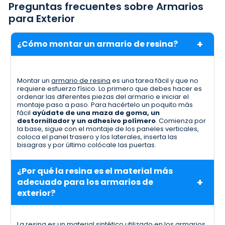
Preguntas frecuentes sobre Armarios
para Exterior
¿Cómo montar un armario de resina?
Montar un
armario de resina
es una tarea fácil y que no
requiere esfuerzo físico. Lo primero que debes hacer es
ordenar las diferentes piezas del armario e iniciar el
montaje paso a paso. Para hacértelo un poquito más
fácil
ayúdate de una maza de goma, un
destornillador y un adhesivo polímero
. Comienza por
la base, sigue con el montaje de los paneles verticales,
coloca el panel trasero y los laterales, inserta las
bisagras y por último colócale las puertas.
¿Por qué la resina es el material más
adecuado para los armarios de
exterior?
La resina es un material sintético utilizado en los
armarios