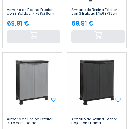
Armario de Resina Exterior
Armario de Resina Exterior
con 3 Baldas 171x68x39cm
con 3 Baldas 171x68x39cm
Thinia Home
Thinia Home
69,91 €
69,91 €
Precio
Precio
Armario de Resina Exterior
Armario de Resina Exterior
Bajo con 1 Balda
Bajo con 1 Balda
92x68x39cm Thinia Home
92x68x39cm Thinia Home