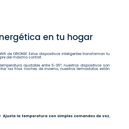
energética en tu hogar
ifi de ORION91. Estos dispositivos inteligentes transforman tu
empre del máximo confort.
peratura ajustable entre 5-35º, nuestros dispositivos son
entar las frías noches de invierno, nuestros termostatos están
r.
Ajusta la temperatura con simples comandos de voz
,