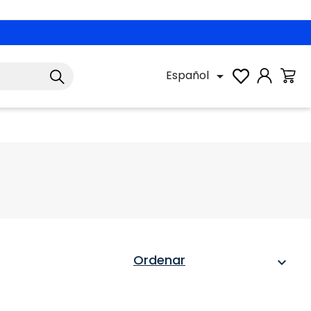
Español

Ordenar
expand_more