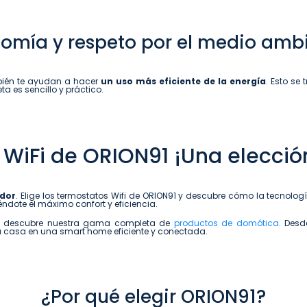
omía y respeto por el medio amb
mbién te ayudan a hacer
un uso más eficiente de la energía
. Esto se
 es sencillo y práctico.
WiFi de ORION91 ¡Una elección
edor
. Elige los termostatos Wifi de ORION91 y descubre cómo la tecnolo
éndote el máximo confort y eficiencia.
gar, descubre nuestra gama completa de
productos de domótica
. Des
 tu casa en una smart home eficiente y conectada.
¿Por qué elegir ORION91?