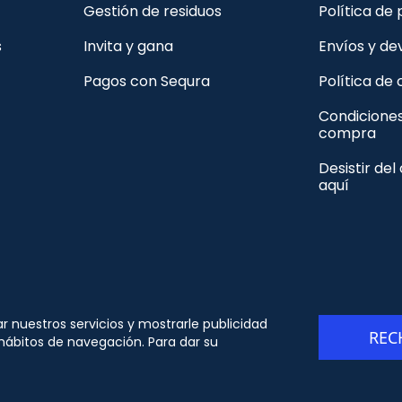
Gestión de residuos
Política de
s
Invita y gana
Envíos y de
Pagos con Sequra
Política de
Condicione
compra
Desistir del
aquí
© Copyright - ORION91 - CIF B10982650- Todos los
ar nuestros servicios y mostrarle publicidad
REC
derechos reservados
 hábitos de navegación. Para dar su