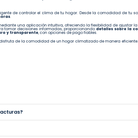
igente de controlar el clima de tu hogar. Desde la comodidad de tu so
horas
.
ediante una aplicación intuitiva, ofreciendo la flexibilidad de ajustar l
ra tomar decisiones informadas, proporcionando
detalles sobre la c
ro y transparente
, con opciones de pago fiables.
y disfruta de la comodidad de un hogar climatizado de manera eficiente.
facturas?