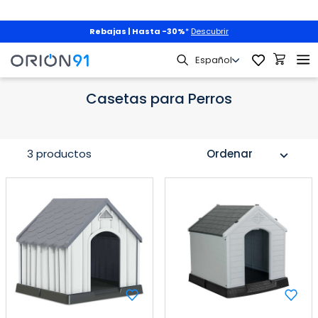
Rebajas | Hasta -30%
*
Descubrir
Mascotas
Casetas para Perros
Casetas para Perros
3 productos
Ordenar
expand_more