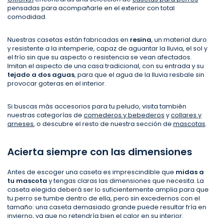
pensadas para acompañarle en el exterior con total
comodidad.
Nuestras casetas están fabricadas en
resina
, un material duro
y resistente a la intemperie, capaz de aguantar la lluvia, el sol y
el frío sin que su aspecto o resistencia se vean afectados.
Imitan el aspecto de una casa tradicional, con su entrada y su
tejado a dos aguas
, para que el agua de la lluvia resbale sin
provocar goteras en el interior.
Si buscas más accesorios para tu peludo, visita también
nuestras categorías de
comederos y bebederos
y
collares y
arneses
, o descubre el resto de nuestra sección de
mascotas
.
Acierta siempre con las dimensiones
Antes de escoger una caseta es imprescindible que
midas a
tu mascota
y tengas claras las dimensiones que necesita. La
caseta elegida deberá ser lo suficientemente amplia para que
tu perro se tumbe dentro de ella, pero sin excedernos con el
tamaño: una caseta demasiado grande puede resultar fría en
invierno, ya que no retendría bien el calor en su interior.