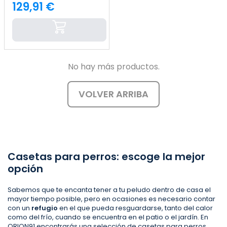
129,91 €
Precio
No hay más productos.
VOLVER ARRIBA
Casetas para perros: escoge la mejor
opción
Sabemos que te encanta tener a tu peludo dentro de casa el
mayor tiempo posible, pero en ocasiones es necesario contar
con un
refugio
en el que pueda resguardarse, tanto del calor
como del frío, cuando se encuentra en el patio o el jardín. En
ORION91
encontrarás una selección de
casetas para perros