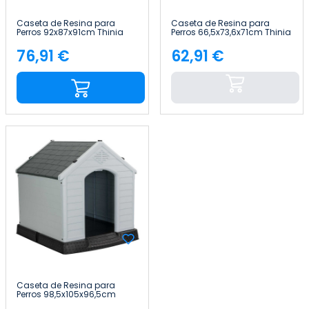
Caseta de Resina para
Caseta de Resina para
Perros 92x87x91cm Thinia
Perros 66,5x73,6x71cm Thinia
Home
Home
76,91 €
62,91 €
Precio
Precio
Caseta de Resina para
Perros 98,5x105x96,5cm
Thinia Home