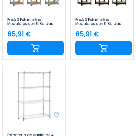
Pack 3 Estanterías
Pack 3 Estanterías
Modulares con 5 Baldas
Modulares con 5 Baldas
Ajustables 180x40x40cm
Ajustables 180x40x40cm
175Kg Thinia Home
175Kg Thinia Home
65,91 €
65,91 €
Precio
Precio
Estantería de Varilla de 4