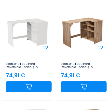
Escritorio Esquinero
Escritorio Esquinero
Reversible SpaceQub
Reversible SpaceQub
110x67.5x75cm 7house
110x67.5x75cm 7house
74,91 €
74,91 €
Precio
Precio