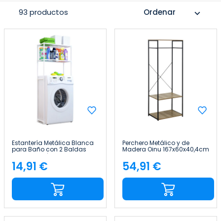
93 productos
Ordenar
expand_more
Estantería Metálica Blanca
Perchero Metálico y de
para Baño con 2 Baldas
Madera Oinu 167x60x40,4cm
Salva Obstáculos
7house
68x28x169cm 20Kg 7house
14,91 €
54,91 €
Precio
Precio