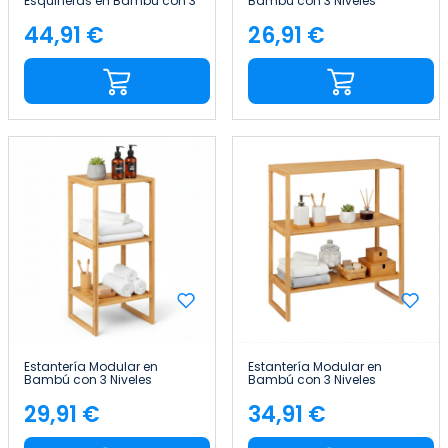
Esquineras en Bambú con 3
Bambú con 3 Niveles
Niveles Canoply
Canoply 85x29x29cm Thinia
80x36.5x33.5cm Thinia
Home
44,91 €
26,91 €
Precio
Precio
Home
Estantería Modular en
Estantería Modular en
Bambú con 3 Niveles
Bambú con 3 Niveles
Canoply 84x35.1x33.5cm
Canoply 84x69.5x33.5cm
Thinia Home
Thinia Home
29,91 €
34,91 €
Precio
Precio