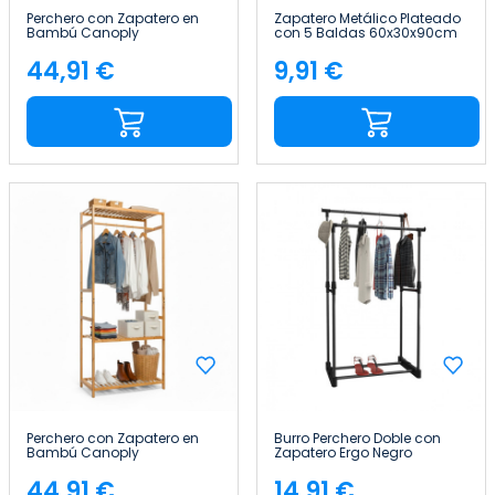
Perchero con Zapatero en
Zapatero Metálico Plateado
Bambú Canoply
con 5 Baldas 60x30x90cm
169x107x40cm Thinia Home
Thinia Home
44,91 €
9,91 €
Precio
Precio
Perchero con Zapatero en
Burro Perchero Doble con
Bambú Canoply
Zapatero Ergo Negro
160x68x36cm Thinia Home
77x39x157cm Thinia Home
44,91 €
14,91 €