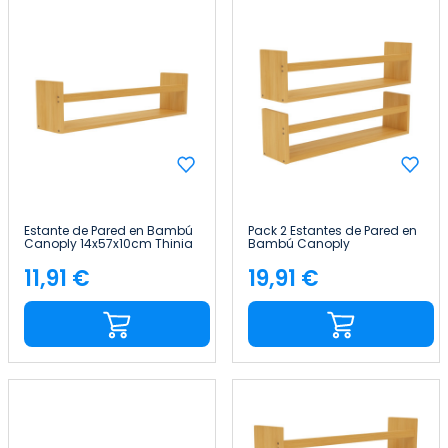
Estante de Pared en Bambú
Pack 2 Estantes de Pared en
Canoply 14x57x10cm Thinia
Bambú Canoply
Home
14x57x10cm Thinia Home
11,91 €
19,91 €
Precio
Precio