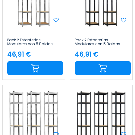
Pack 2 Estanterías
Pack 2 Estanterías
Modulares con 5 Baldas
Modulares con 5 Baldas
Ajustables 180x40x40cm
Ajustables 180x40x40cm
175Kg Thinia Home
175Kg Thinia Home
46,91 €
46,91 €
Precio
Precio