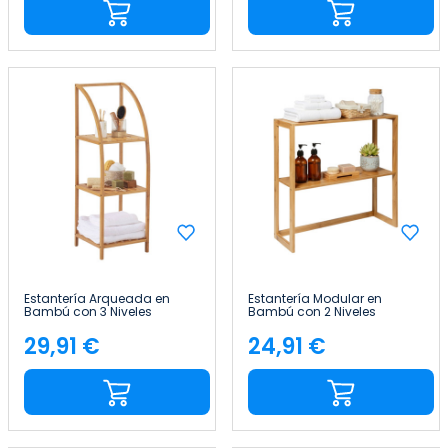
Estantería Arqueada en
Estantería Modular en
Bambú con 3 Niveles
Bambú con 2 Niveles
Canoply 110.5x37x35cm
Canoply 60x57x20cm Thinia
Thinia Home
Home
29,91 €
24,91 €
Precio
Precio