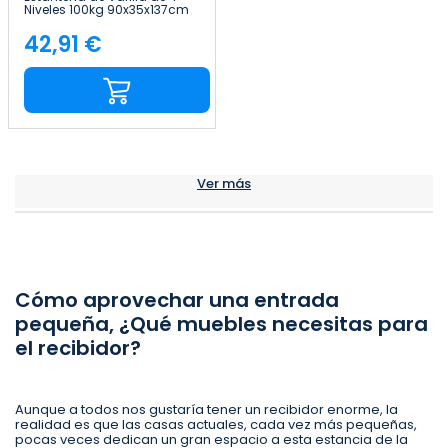
Niveles 100kg 90x35x137cm
Thinia Home
42,91 €
Precio
Ver más
Cómo aprovechar una entrada
pequeña, ¿Qué muebles necesitas para
el recibidor?
Aunque a todos nos gustaría tener un recibidor enorme, la
realidad es que las casas actuales, cada vez más pequeñas,
pocas veces dedican un gran espacio a esta estancia de la