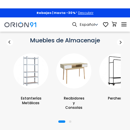
Mascotas
|
3x2 + envío gratis
con
PET3X2
|
Descubrir
Mobiliario
Muebles de Almacenaje
Muebles de Almacenaje
Estanterías
Recibidores
Percheros
Metálicas
y
Consolas
1
2