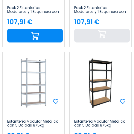
Pack 2 Estanterías
Pack 2 Estanterías
Modulares y 1 Esquinera con
Modulares y 1 Esquinera con
5 baldas 2625kg
5 baldas 2625kg
136x40x180cm Thinia Home
136x40x180cm Thinia Home
107,91 €
107,91 €
Precio
Precio
Estantería Modular Metálica
Estantería Modular Metálica
con 5 Baldas 875kg
con 5 Baldas 875kg
90x40x180cm Thinia Home
90x40x180cm Thinia Home