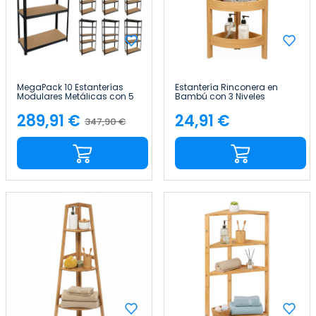
MegaPack 10 Estanterías
Estantería Rinconera en
Modulares Metálicas con 5
Bambú con 3 Niveles
Baldas 875kg Negro
Canoply 61x23x23cm Thinia
90x40x180cm 7house
Home
289,91 €
24,91 €
347,90 €
Precio
Precio
Precio
base