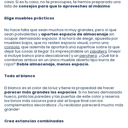
casa. Si es tu caso, no te preocupes, te hemos preparado una
lista de
consejos para que lo aproveches al máximo
.
Elige muebles prácticos
No hace falta que sean muchos ni muy grandes, pero sí que
sean polivalentes y
aporten espacio de almacenaje
sin
ocupar demasiado espacio. A la hora de elegir, apuesta por
muebles bajos, que no resten espacio visual, como una
consola
, que además te aportará una superficie sobre la que
dejar tus cosas al llegar. Es imprescindible un
zapatero
(mejor
si incluye banco para descalzarse) y un
perchero
. ¿Qué tal si
combinas ambos en un único mueble abierto tipo burra de
ropa?
Doble almacenaje, menos espacio.
Todo al blanco
El blanco es el color de la luz y tiene la propiedad de hacer
parecer más grandes los espacios
. Si no tienes demasiado
hueco, pinta las paredes y las puertas de este color y reserva
los tonos más oscuros para dar el toque final con los
complementos decorativos. ¡Tu recibidor parecerá mucho más
grande!
Crea estancias combinadas