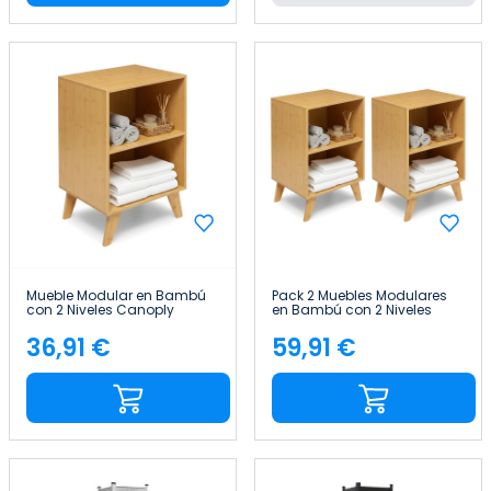
Mueble Modular en Bambú
Pack 2 Muebles Modulares
con 2 Niveles Canoply
en Bambú con 2 Niveles
70x45x35cm Thinia Home
Canoply 70x45x35cm Thinia
Home
36,91 €
59,91 €
Precio
Precio