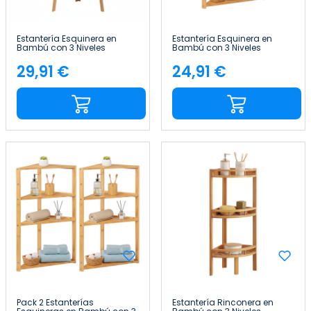
Estantería Esquinera en
Estantería Esquinera en
Bambú con 3 Niveles
Bambú con 3 Niveles
Canoply 103x31.9x31.9cm
Canoply 80x36.5x33.5cm
Thinia Home
Thinia Home
29,91 €
24,91 €
Precio
Precio
Pack 2 Estanterías
Estantería Rinconera en