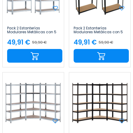
Pack 2 Estanterías
Pack 2 Estanterías
Modulares Metálicas con 5
Modulares Metálicas con 5
Baldas 875kg 90x40x180cm
Baldas 875kg 90x40x180cm
Thinia Home
Thinia Home
49,91 €
49,91 €
59,90 €
59,90 €
Precio
Precio
Precio
Precio
base
base