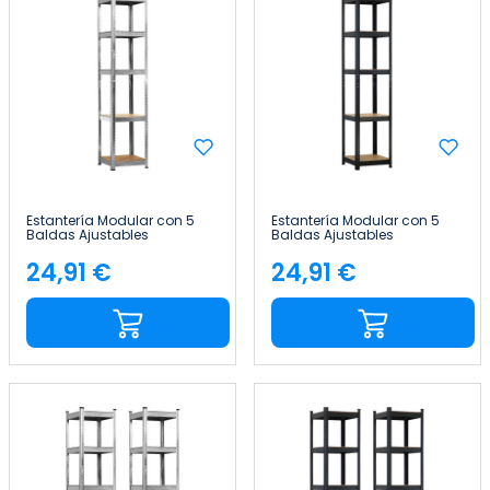
Estantería Modular con 5
Estantería Modular con 5
Baldas Ajustables
Baldas Ajustables
180x40x40cm 175Kg Thinia
180x40x40cm 175Kg Thinia
Home
Home
24,91 €
24,91 €
Precio
Precio