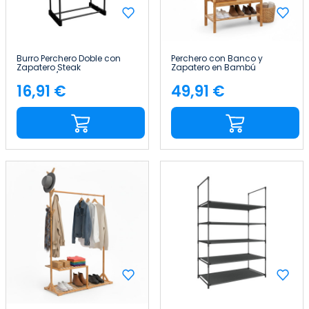
Burro Perchero Doble con
Perchero con Banco y
Zapatero Steak
Zapatero en Bambú
Plateado/Negro
Canoply 170x73.5x34.5cm
74x42x157cm Thinia Home
Thinia Home
16,91 €
49,91 €
Precio
Precio