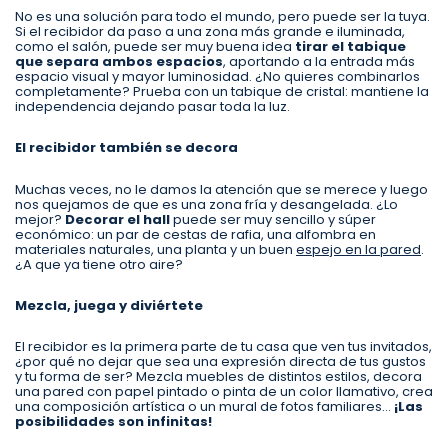
No es una solución para todo el mundo, pero puede ser la tuya.
Si el recibidor da paso a una zona más grande e iluminada,
como el salón, puede ser muy buena idea
tirar el tabique
que separa ambos espacios
, aportando a la entrada más
espacio visual y mayor luminosidad. ¿No quieres combinarlos
completamente? Prueba con un tabique de cristal: mantiene la
independencia dejando pasar toda la luz.
El recibidor también se decora
Muchas veces, no le damos la atención que se merece y luego
nos quejamos de que es una zona fría y desangelada. ¿Lo
mejor?
Decorar el hall
puede ser muy sencillo y súper
económico: un par de cestas de rafia, una alfombra en
materiales naturales, una planta y un buen
espejo en la pared
.
¿A que ya tiene otro aire?
Mezcla, juega y diviértete
El recibidor es la primera parte de tu casa que ven tus invitados,
¿por qué no dejar que sea una expresión directa de tus gustos
y tu forma de ser? Mezcla muebles de distintos estilos, decora
una pared con papel pintado o pinta de un color llamativo, crea
una composición artística o un mural de fotos familiares…
¡Las
posibilidades son infinitas!