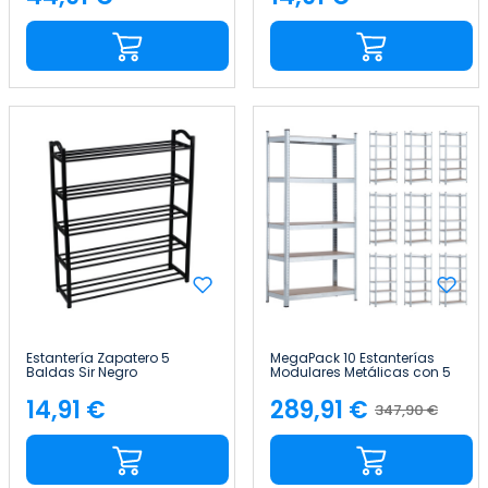
Precio
Precio
Estantería Zapatero 5
MegaPack 10 Estanterías
Baldas Sir Negro
Modulares Metálicas con 5
63x20x79cm Thinia Home
Baldas 875kg Plateado
90x40x180cm 7house
14,91 €
289,91 €
347,90 €
Precio
Precio
Precio
base