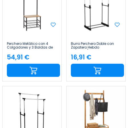
Perchero Metálico con 4
Burro Perchero Doble con
Colgadores y 3 Baldas de
Zapatero Hebdo
Madera Viem 175x60x40cm
Plateado/Negro
7house
172x41x157cm Thinia Home
54,91 €
16,91 €
Precio
Precio