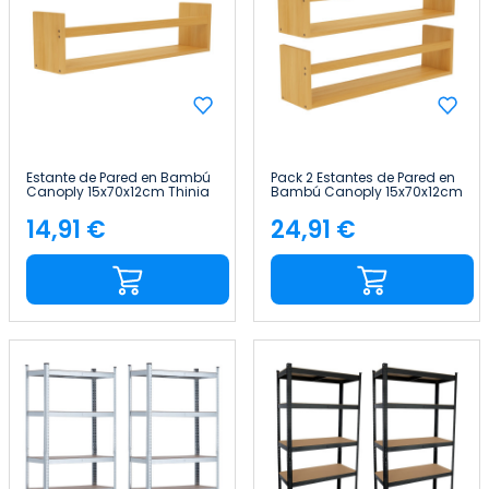
Estante de Pared en Bambú
Pack 2 Estantes de Pared en
Canoply 15x70x12cm Thinia
Bambú Canoply 15x70x12cm
Home
Thinia Home
14,91 €
24,91 €
Precio
Precio