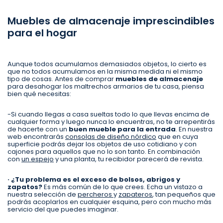
Muebles de almacenaje imprescindibles
para el hogar
Aunque todos acumulamos demasiados objetos, lo cierto es
que no todos acumulamos en la misma medida ni el mismo
tipo de cosas. Antes de comprar
muebles de almacenaje
para desahogar los maltrechos armarios de tu casa, piensa
bien qué necesitas:
-Si cuando llegas a casa sueltas todo lo que llevas encima de
cualquier forma y luego nunca lo encuentras, no te arrepentirás
de hacerte con un
buen mueble para la entrada
. En nuestra
web encontrarás
consolas de diseño nórdico
que en cuya
superficie podrás dejar los objetos de uso cotidiano y con
cajones para aquellos que no lo son tanto. En combinación
con
un espejo
y una planta, tu recibidor parecerá de revista.
· ¿Tu problema es el exceso de bolsos, abrigos y
zapatos?
Es más común de lo que crees. Echa un vistazo a
nuestra selección de
percheros
y
zapateros
, tan pequeños que
podrás acoplarlos en cualquier esquina, pero con mucho más
servicio del que puedes imaginar.