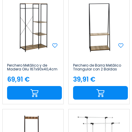
Perchero Metálico y de
Perchero de Barra Metálico
Madera Oilu 167x90x40,4cm
Triangular con 2 Baldas
7house
Osto 150x64x40cm 7house
69,91 €
39,91 €
Precio
Precio