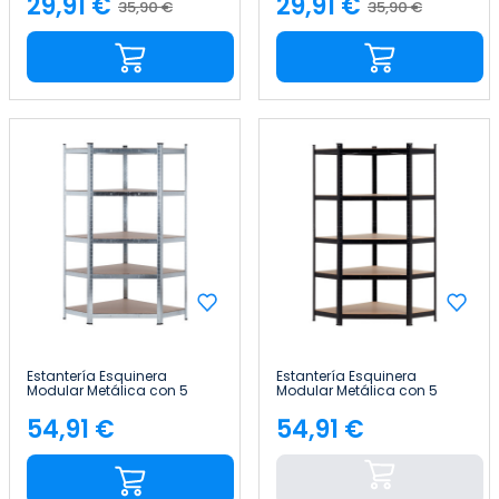
29,91 €
29,91 €
35,90 €
35,90 €
Precio
Precio
Precio
Precio
base
base
Estantería Esquinera
Estantería Esquinera
Modular Metálica con 5
Modular Metálica con 5
Baldas 875kg 80x40x180cm
Baldas 875kg 80x40x180cm
Thinia Home
Thinia Home
54,91 €
54,91 €
Precio
Precio