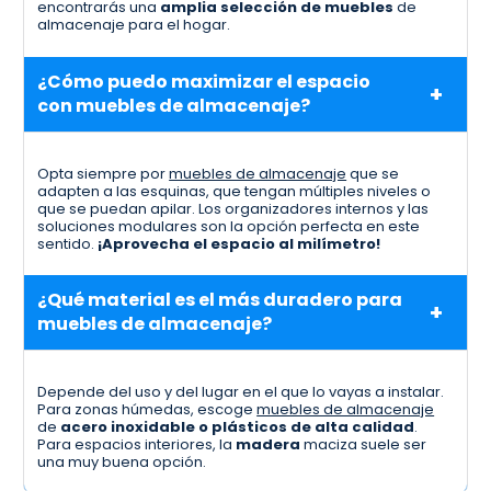
encontrarás una
amplia selección de muebles
de
almacenaje para el hogar.
¿Cómo puedo maximizar el espacio
con muebles de almacenaje?
Opta siempre por
muebles de almacenaje
que se
adapten a las esquinas, que tengan múltiples niveles o
que se puedan apilar. Los organizadores internos y las
soluciones modulares son la opción perfecta en este
sentido.
¡Aprovecha el espacio al milímetro!
¿Qué material es el más duradero para
muebles de almacenaje?
Depende del uso y del lugar en el que lo vayas a instalar.
Para zonas húmedas, escoge
muebles de almacenaje
de
acero inoxidable o plásticos de alta calidad
.
Para espacios interiores, la
madera
maciza suele ser
una muy buena opción.