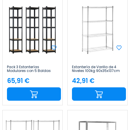
Pack 3 Estanterías
Estantería de Varilla de 4
Modulares con 5 Baldas
Niveles 100kg 90x35x137cm
Ajustables 180x40x40cm
Thinia Home
175Kg Thinia Home
65,91 €
42,91 €
Precio
Precio