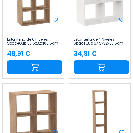
Estantería de 6 Niveles
Estantería de 4 Niveles
SpaceQub 67.5x32x100.5cm
SpaceQub 67.5x32x67.5cm
7house
7house
49,91 €
34,91 €
Precio
Precio