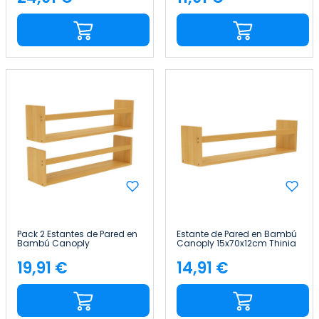
Precio
Precio
Pack 2 Estantes de Pared en
Estante de Pared en Bambú
Bambú Canoply
Canoply 15x70x12cm Thinia
14x57x10cm Thinia Home
Home
19,91 €
14,91 €
Precio
Precio