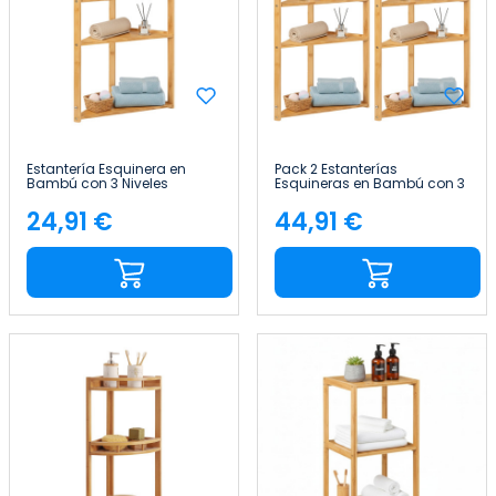
Estantería Esquinera en
Pack 2 Estanterías
Bambú con 3 Niveles
Esquineras en Bambú con 3
Canoply 80x36.5x33.5cm
Niveles Canoply
Thinia Home
80x36.5x33.5cm Thinia
24,91 €
44,91 €
Precio
Precio
Home