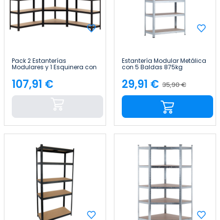
Pack 2 Estanterías
Estantería Modular Metálica
Modulares y 1 Esquinera con
con 5 Baldas 875kg
5 baldas 2625kg
90x40x180cm Thinia Home
136x40x180cm Thinia Home
107,91 €
29,91 €
35,90 €
Precio
Precio
Precio
base