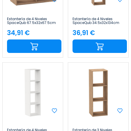
Estantería de 4 Niveles
Estantería de 4 Niveles
SpaceQub 67.5x32x67.5cm
SpaceQub 34.5x32x134cm
7house
7house
34,91 €
36,91 €
Precio
Precio
Estantería de 4 Niveles
Estantería de 3 Niveles