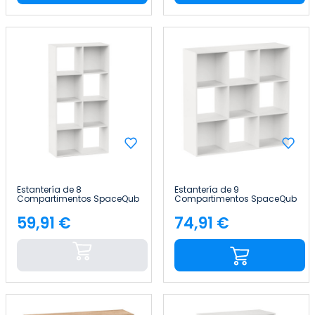
Estantería de 8
Estantería de 9
Compartimentos SpaceQub
Compartimentos SpaceQub
67.5x32x134cm 7house
100.5x32x100.5cm 7house
59,91 €
74,91 €
Precio
Precio