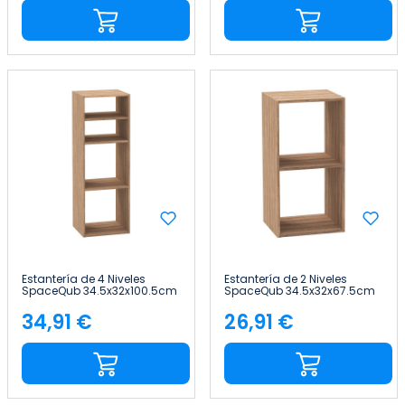
Estantería de 4 Niveles
Estantería de 2 Niveles
SpaceQub 34.5x32x100.5cm
SpaceQub 34.5x32x67.5cm
7house
7house
34,91 €
26,91 €
Precio
Precio