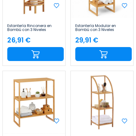
Estantería Rinconera en
Estantería Modular en
Bambú con 3 Niveles
Bambú con 3 Niveles
Canoply 85x29x29cm Thinia
Canoply 84x35.1x33.5cm
Home
Thinia Home
26,91 €
29,91 €
Precio
Precio