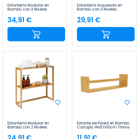
Estantería Modular en
Estantería Arqueada en
Bambú con 3 Niveles
Bambú con 3 Niveles
Canoply 84x69.5x33.5cm
Canoply 110.5x37x35cm
Thinia Home
Thinia Home
34,91 €
29,91 €
Precio
Precio
Estantería Modular en
Estante de Pared en Bambú
Bambú con 2 Niveles
Canoply 14x57x10cm Thinia
Canoply 60x57x20cm Thinia
Home
Home
24,91 €
11,91 €