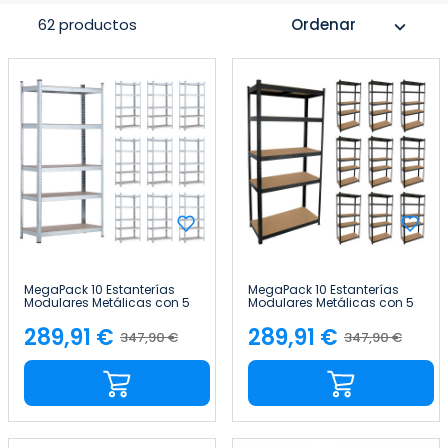
62 productos
Ordenar
expand_more
MegaPack 10 Estanterías
MegaPack 10 Estanterías
Modulares Metálicas con 5
Modulares Metálicas con 5
Baldas 875kg Plateado
Baldas 875kg Negro
90x40x180cm 7house
90x40x180cm 7house
289,91 €
289,91 €
347,90 €
347,90 €
Precio
Precio
Precio
Precio
base
base