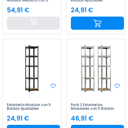
Modular Metálica con 5
Baldas Ajustables
Baldas 875kg 80x40x180cm
180x40x40cm 175Kg Thinia
Thinia Home
Home
54,91 €
24,91 €
Precio
Precio
Estantería Modular con 5
Pack 2 Estanterías
Baldas Ajustables
Modulares con 5 Baldas
180x40x40cm 175Kg Thinia
Ajustables 180x40x40cm
Home
175Kg Thinia Home
24,91 €
46,91 €
Precio
Precio