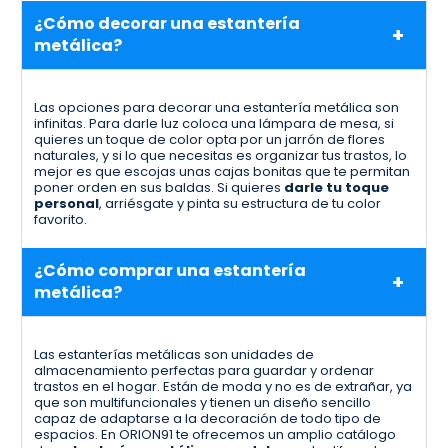
¿Cómo decorar una estantería
metálica?
Las opciones para decorar una estantería metálica son
infinitas. Para darle luz coloca una lámpara de mesa, si
quieres un toque de color opta por un jarrón de flores
naturales, y si lo que necesitas es organizar tus trastos, lo
mejor es que escojas unas cajas bonitas que te permitan
poner orden en sus baldas. Si quieres
darle tu toque
personal
, arriésgate y pinta su estructura de tu color
favorito.
¿Cómo comprar una estantería
metálica?
Las estanterías metálicas son unidades de
almacenamiento perfectas para guardar y ordenar
trastos en el hogar. Están de moda y no es de extrañar, ya
que son multifuncionales y tienen un diseño sencillo
capaz de adaptarse a la decoración de todo tipo de
espacios. En ORION91 te ofrecemos un amplio catálogo