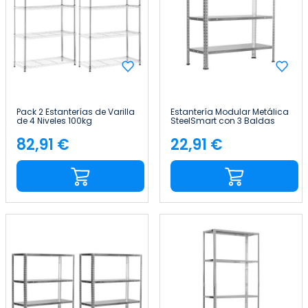
Pack 2 Estanterías de Varilla
Estantería Modular Metálica
de 4 Niveles 100kg
SteelSmart con 3 Baldas
90x35x137cm Thinia Home
120kg 70x30x70cm 7house
82,91 €
22,91 €
Precio
Precio