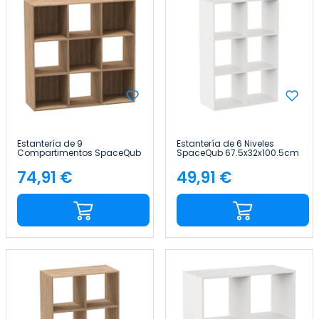
Estantería de 9
Estantería de 6 Niveles
Compartimentos SpaceQub
SpaceQub 67.5x32x100.5cm
100.5x32x100.5cm 7house
7house
74,91 €
49,91 €
Precio
Precio