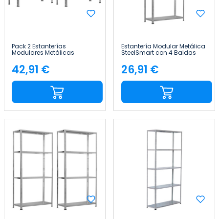
Pack 2 Estanterías
Estantería Modular Metálica
Modulares Metálicas
SteelSmart con 4 Baldas
SteelSmart con 3 Baldas
160kg 145x30x70cm 7house
120kg 70x30x70cm 7house
42,91 €
26,91 €
Precio
Precio