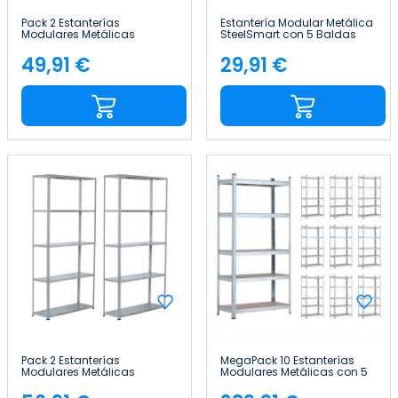
Pack 2 Estanterías
Estantería Modular Metálica
Modulares Metálicas
SteelSmart con 5 Baldas
SteelSmart con 4 Baldas
200kg 180x30x90cm 7house
160kg 145x30x70cm 7house
49,91 €
29,91 €
Precio
Precio
Pack 2 Estanterías
MegaPack 10 Estanterías
Modulares Metálicas
Modulares Metálicas con 5
SteelSmart con 5 Baldas
Baldas 875kg 90x40x180cm
200kg 180x30x90cm 7house
Thinia Home