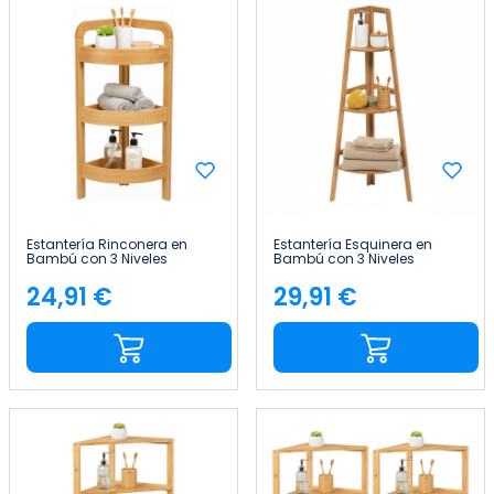
Estantería Rinconera en
Estantería Esquinera en
Bambú con 3 Niveles
Bambú con 3 Niveles
Canoply 61x23x23cm Thinia
Canoply 103x31.9x31.9cm
Home
Thinia Home
24,91 €
29,91 €
Precio
Precio