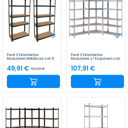
Pack 2 Estanterías
Pack 2 Estanterías
Modulares Metálicas con 5
Modulares y 1 Esquinera con
Baldas 875kg 90x40x180cm
5 baldas 2625kg
Thinia Home
136x40x180cm Thinia Home
49,91 €
107,91 €
59,90 €
Precio
Precio
Precio
base