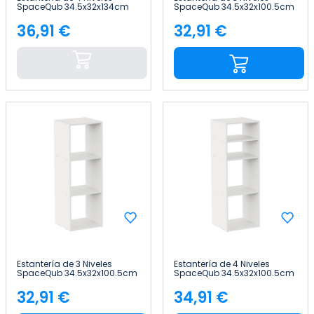
SpaceQub 34.5x32x134cm
SpaceQub 34.5x32x100.5cm
7house
7house
36,91 €
32,91 €
Precio
Precio
Estantería de 3 Niveles
Estantería de 4 Niveles
SpaceQub 34.5x32x100.5cm
SpaceQub 34.5x32x100.5cm
7house
7house
32,91 €
34,91 €
Precio
Precio