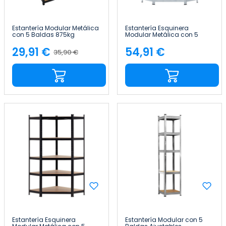
Estantería Modular Metálica
Estantería Esquinera
con 5 Baldas 875kg
Modular Metálica con 5
90x40x180cm Thinia Home
Baldas 875kg 80x40x180cm
Thinia Home
29,91 €
54,91 €
35,90 €
Precio
Precio
Precio
base
Estantería Esquinera
Estantería Modular con 5