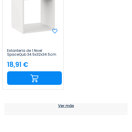
Estantería de 1 Nivel
SpaceQub 34.5x32x34.5cm
7house
18,91 €
Precio
Ver más