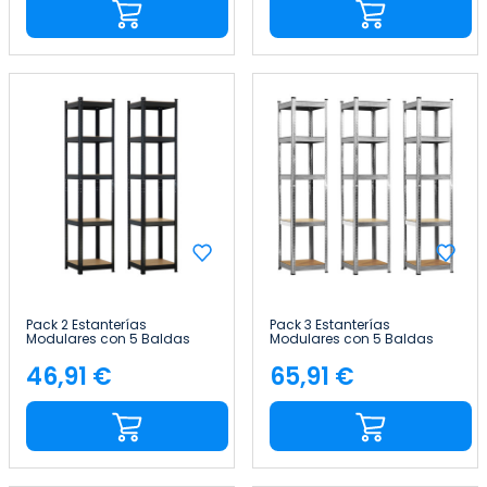
Pack 2 Estanterías
Pack 3 Estanterías
Modulares con 5 Baldas
Modulares con 5 Baldas
Ajustables 180x40x40cm
Ajustables 180x40x40cm
175Kg Thinia Home
175Kg Thinia Home
46,91 €
65,91 €
Precio
Precio