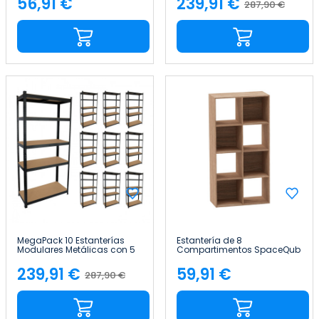
56,91 €
239,91 €
287,90 €
Precio
Precio
Precio
base
MegaPack 10 Estanterías
Estantería de 8
Modulares Metálicas con 5
Compartimentos SpaceQub
Baldas 875kg 90x40x180cm
67.5x32x134cm 7house
Thinia Home
239,91 €
59,91 €
287,90 €
Precio
Precio
Precio
base