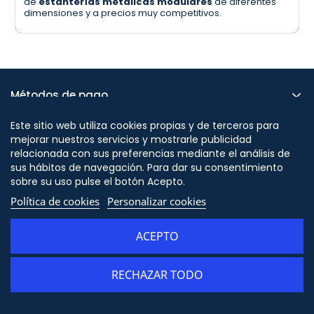
de
estanterías metálicas modulares
de diferentes
dimensiones y a precios muy competitivos.
Métodos de pago
Este sitio web utiliza cookies propias y de terceros para
Normativas y certificaciones
mejorar nuestros servicios y mostrarle publicidad
relacionada con sus preferencias mediante el análisis de
Partners
sus hábitos de navegación. Para dar su consentimiento
sobre su uso pulse el botón Acepto.
Política de cookies
Personalizar cookies
Atención al cliente
ACEPTO
La empresa
RECHAZAR TODO
Servicios
Legal