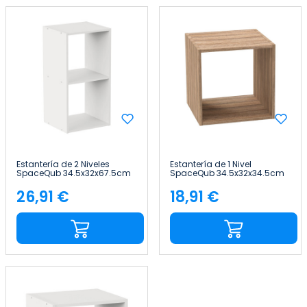
Estantería de 2 Niveles
Estantería de 1 Nivel
SpaceQub 34.5x32x67.5cm
SpaceQub 34.5x32x34.5cm
7house
7house
26,91 €
18,91 €
Precio
Precio