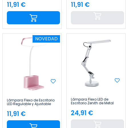
7house
7house
11,91 €
11,91 €
Precio
Precio
NOVEDAD
Lámpara Flexo LED de
Lámpara Flexo de Escritorio
Escritorio Zenith de Metal
LED Regulable y Ajustable
50cm 7house
con Portalápices 36.5cm
24,91 €
7house
11,91 €
Precio
Precio