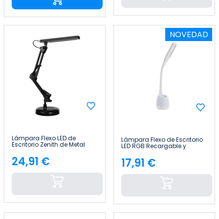
NOVEDAD
Lámpara Flexo LED de
Lámpara Flexo de Escritorio
Escritorio Zenith de Metal
LED RGB Recargable y
50cm 7house
Regulable con Portalápices
24,91 €
60cm 7house
17,91 €
Precio
Precio