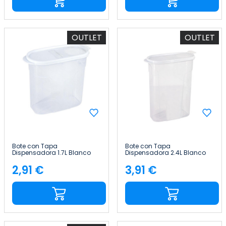
OUTLET
OUTLET
Bote con Tapa
Bote con Tapa
Dispensadora 1.7L Blanco
Dispensadora 2.4L Blanco
20x9.5x17.5cm 7house
24.5x9.5x17.5cm 7house
2,91 €
3,91 €
Precio
Precio