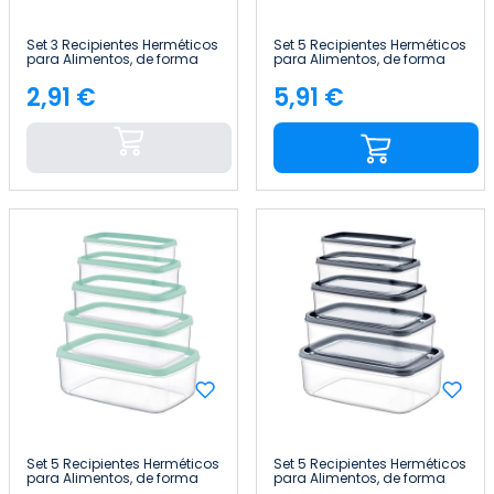
Set 3 Recipientes Herméticos
Set 5 Recipientes Herméticos
para Alimentos, de forma
para Alimentos, de forma
Rectangular 7house
Rectangular 7house
2,91 €
5,91 €
Precio
Precio
Set 5 Recipientes Herméticos
Set 5 Recipientes Herméticos
para Alimentos, de forma
para Alimentos, de forma
Rectangular 7house
Rectangular 7house