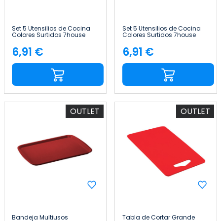
Set 5 Utensilios de Cocina
Set 5 Utensilios de Cocina
Colores Surtidos 7house
Colores Surtidos 7house
6,91 €
6,91 €
Precio
Precio
OUTLET
OUTLET
Bandeja Multiusos
Tabla de Cortar Grande