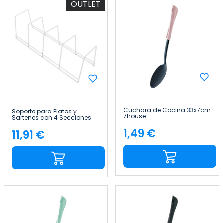
OUTLET
Cuchara de Cocina 33x7cm
Soporte para Platos y
7house
Sartenes con 4 Secciones
12x38.5x11.5cm 7house
1,49 €
11,91 €
Precio
Precio