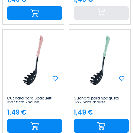
Precio
Precio
Cuchara para Spaguetti
Cuchara para Spaguetti
32x7.5cm 7house
32x7.5cm 7house
1,49 €
1,49 €
Precio
Precio