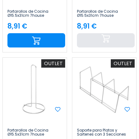
Portarollos de Cocina
Portarollos de Cocina
Ø15.5x31cm 7house
Ø15.5x31cm 7house
8,91 €
8,91 €
Precio
Precio
OUTLET
OUTLET
Portarollos de Cocina
Soporte para Platos y
Ø15.5x31cm 7house
Sartenes con 3 Secciones
12x29x12cm 7house