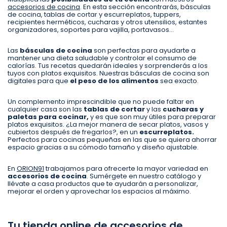
accesorios de cocina
. En esta sección encontrarás, básculas
de cocina, tablas de cortar y escurreplatos, tuppers,
recipientes herméticos, cucharas y otros utensilios, estantes
organizadores, soportes para vajilla, portavasos…
Las
básculas de cocina
son perfectas para ayudarte a
mantener una dieta saludable y controlar el consumo de
calorías. Tus recetas quedarán ideales y sorprenderás a los
tuyos con platos exquisitos. Nuestras básculas de cocina son
digitales para que
el peso de los alimentos
sea exacto.
Un complemento imprescindible que no puede faltar en
cualquier casa son las
tablas de cortar
y las
cucharas y
paletas para cocinar,
y es que son muy útiles para preparar
platos exquisitos. ¿La mejor manera de secar platos, vasos y
cubiertos después de fregarlos?, en un
escurreplatos.
Perfectos para cocinas pequeñas en las que se quiera ahorrar
espacio gracias a su cómodo tamaño y diseño ajustable.
En
ORION91
trabajamos para ofrecerte la mayor variedad en
accesorios de cocina
. Sumérgete en nuestro catálogo y
llévate a casa productos que te ayudarán a personalizar,
mejorar el orden y aprovechar los espacios al máximo.
Tu tienda online de accesorios de