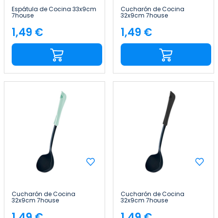
Espátula de Cocina 33x9cm
Cucharón de Cocina
7house
32x9cm 7house
1,49 €
1,49 €
Precio
Precio
Cucharón de Cocina
Cucharón de Cocina
32x9cm 7house
32x9cm 7house
1,49 €
1,49 €