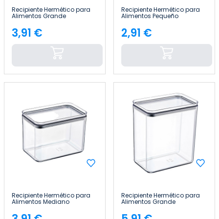
Recipiente Hermético para
Recipiente Hermético para
Alimentos Grande
Alimentos Pequeño
Cuadrado 10.5x10.5x19cm
Rectangular
7house
10.5x16.5x7.5cm 7house
3,91 €
2,91 €
Precio
Precio
Recipiente Hermético para
Recipiente Hermético para
Alimentos Mediano
Alimentos Grande
Rectangular 10.5x16.5x13cm
Rectangular 10.5x16.5x19cm
7house
7house
3,91 €
5,91 €