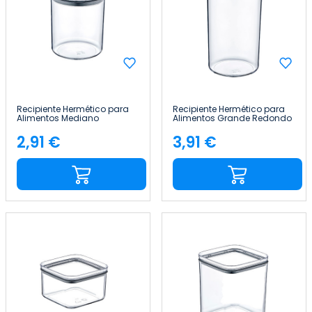
Recipiente Hermético para
Recipiente Hermético para
Alimentos Mediano
Alimentos Grande Redondo
Redondo Ø10.5x13cm
Ø10.5x19cm 7house
7house
2,91 €
3,91 €
Precio
Precio