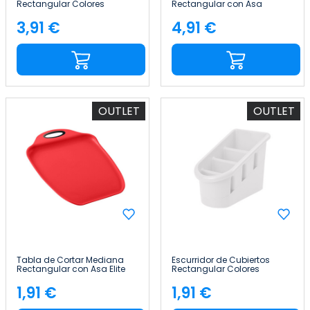
Rectangular Colores
Rectangular con Asa
Surtidos 47.5x35.5x2.1cm
Colores Surtidos
7house
33.5x23.5cm 7house
3,91 €
4,91 €
Precio
Precio
OUTLET
OUTLET
Tabla de Cortar Mediana
Escurridor de Cubiertos
Rectangular con Asa Elite
Rectangular Colores
Colores Surtidos
Surtidos 20.5x12cm 7house
26.5x16.5cm 7house
1,91 €
1,91 €
Precio
Precio