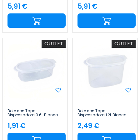
5,91 €
5,91 €
Precio
Precio
OUTLET
OUTLET
Bote con Tapa
Bote con Tapa
Dispensadora 0.6L Blanco
Dispensadora 1.2L Blanco
20x9.5x6cm 7house
20x9.5x12.5cm 7house
1,91 €
2,49 €
Precio
Precio