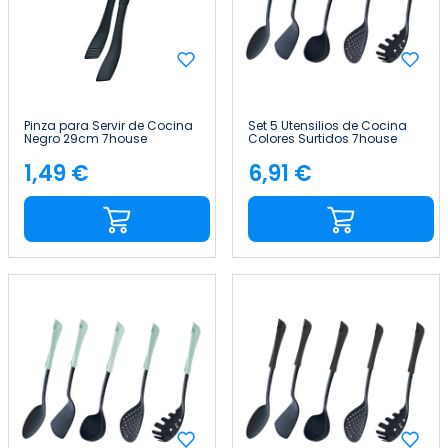
Pinza para Servir de Cocina
Set 5 Utensilios de Cocina
Negro 29cm 7house
Colores Surtidos 7house
1,49 €
6,91 €
Precio
Precio