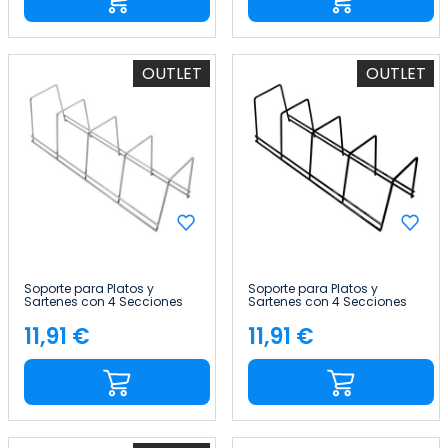
OUTLET
OUTLET
Soporte para Platos y
Soporte para Platos y
Sartenes con 4 Secciones
Sartenes con 4 Secciones
12x38.5x11.5cm 7house
12x38.5x11.5cm 7house
11,91 €
11,91 €
Precio
Precio