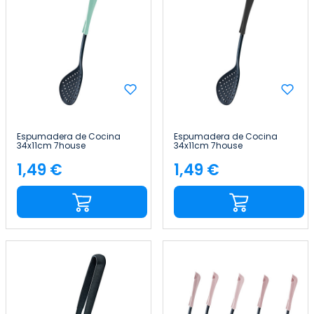
Espumadera de Cocina
Espumadera de Cocina
34x11cm 7house
34x11cm 7house
1,49 €
1,49 €
Precio
Precio