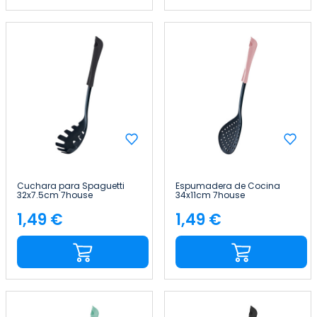
Cuchara para Spaguetti
Espumadera de Cocina
32x7.5cm 7house
34x11cm 7house
1,49 €
1,49 €
Precio
Precio