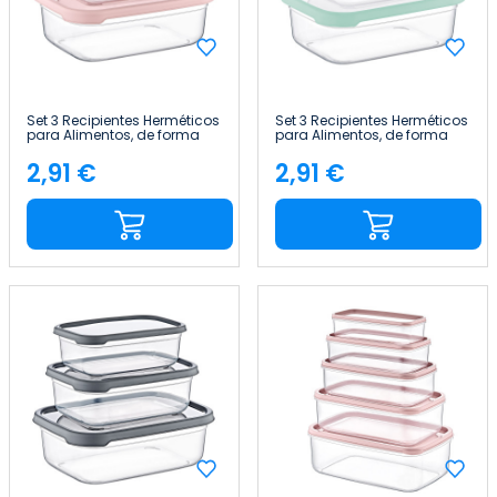
Set 3 Recipientes Herméticos
Set 3 Recipientes Herméticos
para Alimentos, de forma
para Alimentos, de forma
Rectangular 7house
Rectangular 7house
2,91 €
2,91 €
Precio
Precio