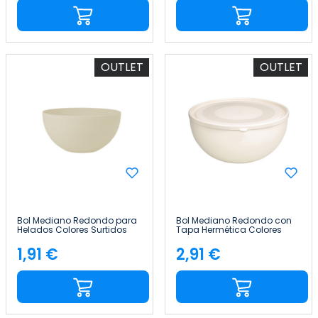
OUTLET
OUTLET
Bol Mediano Redondo para
Bol Mediano Redondo con
Helados Colores Surtidos
Tapa Hermética Colores
Ø20.5x10.5cm 7house
Surtidos Ø24.5x12cm 7house
1,91 €
2,91 €
Precio
Precio