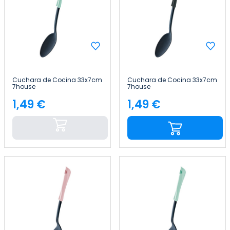
Cuchara de Cocina 33x7cm
Cuchara de Cocina 33x7cm
7house
7house
1,49 €
1,49 €
Precio
Precio