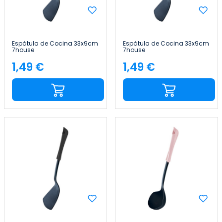
Espátula de Cocina 33x9cm
Espátula de Cocina 33x9cm
7house
7house
1,49 €
1,49 €
Precio
Precio