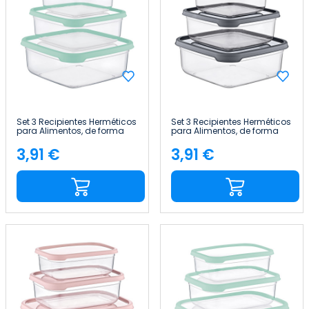
Set 3 Recipientes Herméticos
Set 3 Recipientes Herméticos
para Alimentos, de forma
para Alimentos, de forma
Cuadrada 7house
Cuadrada 7house
3,91 €
3,91 €
Precio
Precio