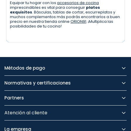
Equipar tu hogar con los
accesorios de cocina
imprescindibles es vital para conseguir
platos
exquisitos
. Básculas, tablas de cortar, escurreplatos y
muchos complementos más podrás encontrarlos a buen
precio en nuestra tienda online
ORION91
. ¡Multiplica las
posibilidades de tu cocina!
Métodos de pago
Normativas y certificaciones
Partners
Atención al cliente
La empresa