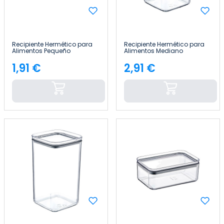
Recipiente Hermético para
Recipiente Hermético para
Alimentos Pequeño
Alimentos Mediano
Cuadrado 10.5x10.5x7.5cm
Cuadrado 10.5x10.5x13cm
7house
7house
1,91 €
2,91 €
Precio
Precio