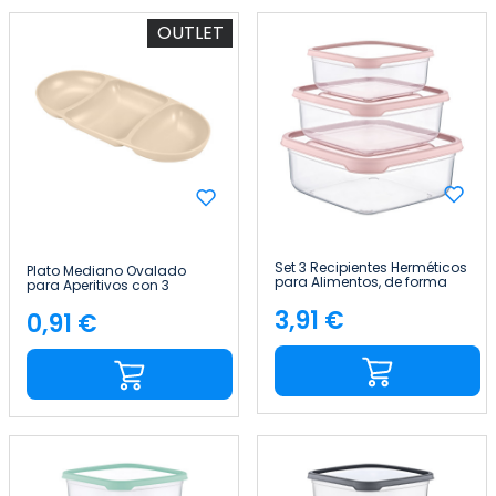
OUTLET
Set 3 Recipientes Herméticos
Plato Mediano Ovalado
para Alimentos, de forma
para Aperitivos con 3
Cuadrada 7house
Huecos Colores Surtidos
3,91 €
28.2x12.5x3cm 7house
0,91 €
Precio
Precio