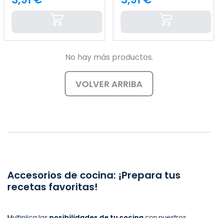
Precio
Precio
No hay más productos.
VOLVER ARRIBA
Accesorios de cocina: ¡Prepara tus
recetas favoritas!
Multiplica las
posibilidades de tu cocina
con nuestros