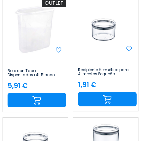
OUTLET
Recipiente Hermético para
Bote con Tapa
Alimentos Pequeño
Dispensadora 4L Blanco
Redondo Ø10.5x7.5cm
25.5x10.5x26.5cm 7house
7house
1,91 €
5,91 €
Precio
Precio