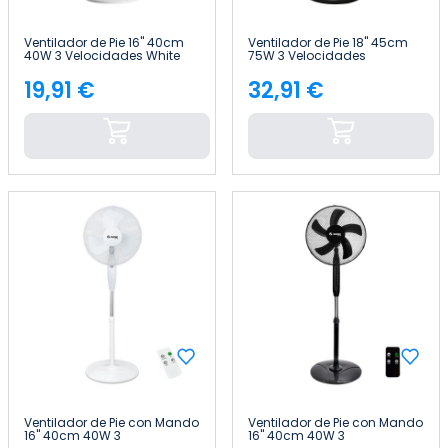
Ventilador de Pie 16" 40cm
Ventilador de Pie 18" 45cm
40W 3 Velocidades White
75W 3 Velocidades
Comfort Blanco Thinia
Industrial Negro Thinia
Home
Home
19,91 €
32,91 €
Precio
Precio
Ventilador de Pie con Mando
Ventilador de Pie con Mando
16" 40cm 40W 3
16" 40cm 40W 3