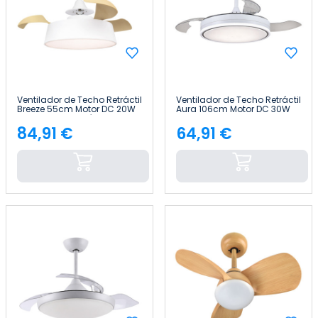
Ventilador de Techo Retráctil
Ventilador de Techo Retráctil
Breeze 55cm Motor DC 20W
Aura 106cm Motor DC 30W
Silencioso Función Inversa
Silencioso con Doble Luz LED
Con Luz LED y Mando a
72W y Mando a Distancia
84,91 €
64,91 €
Precio
Precio
Distancia Raydan
Raydan