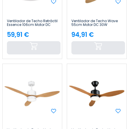
Ventilador de Techo Retráctil
Ventilador de Techo Wave
Essence 106cm Motor DC
55cm Motor DC 30W
30W Silencioso Con Luz LED y
Silencioso Con Luz LED y
Mando a Distancia Raydan
Mando a Distancia Raydan
59,91 €
94,91 €
Precio
Precio