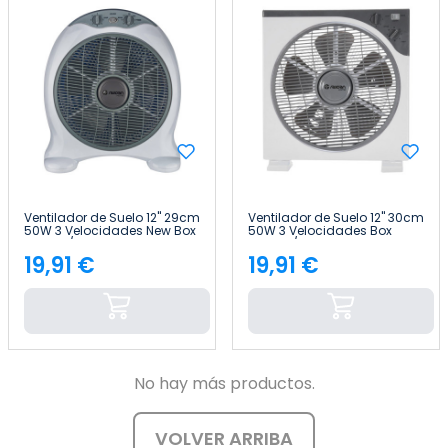
Ventilador de Suelo 12" 29cm
Ventilador de Suelo 12" 30cm
50W 3 Velocidades New Box
50W 3 Velocidades Box
Blanco/Gris Raydan Home
Blanco/Gris Thinia Home
19,91 €
19,91 €
Precio
Precio
No hay más productos.
VOLVER ARRIBA