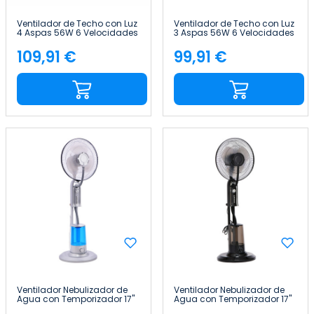
Ventilador de Techo con Luz
Ventilador de Techo con Luz
4 Aspas 56W 6 Velocidades
3 Aspas 56W 6 Velocidades
Montana Blanco Thinia
Vermont Negro Thinia Home
Home
109,91 €
99,91 €
Precio
Precio
Ventilador Nebulizador de
Ventilador Nebulizador de
Agua con Temporizador 17"
Agua con Temporizador 17"
43 cm 75W 3 Velocidades
43 cm 75W 3 Velocidades