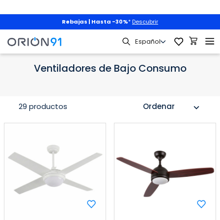
Rebajas | Hasta -30%
*
Descubrir
Climatización
Ventilación
Ventiladores de Bajo Consumo
Ventiladores de Bajo Consumo
29 productos
Ordenar
expand_more