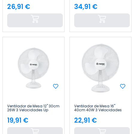
Velocidades Neos Comfort
Velocidades AirMax Negro
Blanco Thinia Home
Raydan Home
26,91 €
34,91 €
Precio
Precio
Ventilador de Mesa 12" 30cm
Ventilador de Mesa 16"
26W 3 Velocidades Up
40cm 40W 3 Velocidades
Comfort Blanco Thinia
Up Comfort Blanco Thinia
Home
Home
19,91 €
22,91 €
Precio
Precio