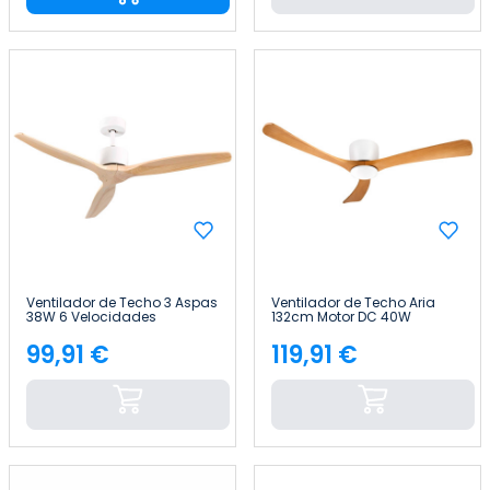
Ventilador de Techo 3 Aspas
Ventilador de Techo Aria
38W 6 Velocidades
132cm Motor DC 40W
Nebraska Thinia Home
Silencioso Sin Luz con
Mando a Distancia Raydan
99,91 €
119,91 €
Precio
Precio