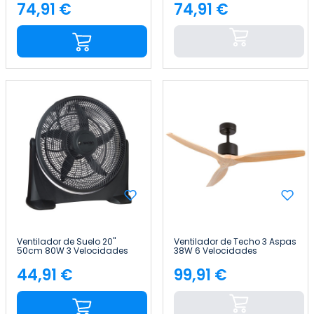
3.2L NeoBreeze Raydan
3.2L NeoBreeze Raydan
74,91 €
74,91 €
Precio
Precio
Home
Home
Ventilador de Suelo 20"
Ventilador de Techo 3 Aspas
50cm 80W 3 Velocidades
38W 6 Velocidades
Box Industrial Negro Raydan
Nebraska Thinia Home
Home
44,91 €
99,91 €
Precio
Precio