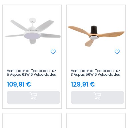
Ventilador de Techo con Luz
Ventilador de Techo con Luz
5 Aspas 62W 6 Velocidades
3 Aspas 56W 6 Velocidades
Nevada Blanco Thinia Home
Dakota Thinia Home
109,91 €
129,91 €
Precio
Precio