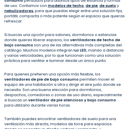
consumo
pensados para distintos tipos de estancia y formas
de uso. Contamos con
modelos de techo
,
de pie
,
de suelo
y
nebulizadores
, para que puedas elegir entre una solución fija,
portátil, compacta o más potente según el espacio que quieras
refrescar.
Si buscas una opción para salones, dormitorios o estancias
donde quieres liberar espacio, los
ventiladores de techo de
bajo consumo
son una de las alternativas más completas del
catálogo. Muchos modelos integran l
uz LED
, mando a distancia
y varias velocidades, por lo que funcionan como una solución
práctica para ventilar e iluminar desde un único punto.
Para quienes prefieren una opción más flexible, los
ventiladores de pie de bajo consumo
permiten mover el
equipo de una habitación a otra y dirigir el aire justo donde se
necesita. Son una buena elección para dormitorios,
despachos, comedores o zonas de uso diario, especialmente
si buscas un
ventilador de pie silencioso y bajo consumo
para utilizarlo durante varias horas.
También puedes encontrar ventiladores de suelo para una
ventilación más directa, modelos de torre para espacios