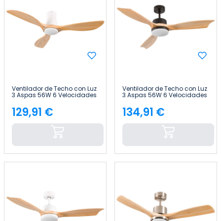
Ventilador de Techo con Luz
Ventilador de Techo con Luz
3 Aspas 56W 6 Velocidades
3 Aspas 56W 6 Velocidades
Dakota Thinia Home
Nueva York Thinia Home
129,91 €
134,91 €
Precio
Precio