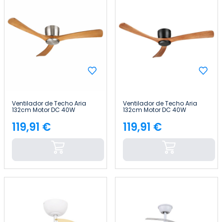
Ventilador de Techo Aria
Ventilador de Techo Aria
132cm Motor DC 40W
132cm Motor DC 40W
Silencioso Sin Luz con
Silencioso Sin Luz con
Mando a Distancia Raydan
Mando a Distancia Raydan
119,91 €
119,91 €
Precio
Precio