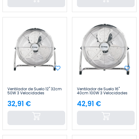
Ventilador de Suelo 12" 32cm
Ventilador de Suelo 16"
50W 3 Velocidades
40cm 100W 3 Velocidades
Circulador Plateado
Circulador Plateado
Raydan Home
Raydan Home
32,91 €
42,91 €
Precio
Precio