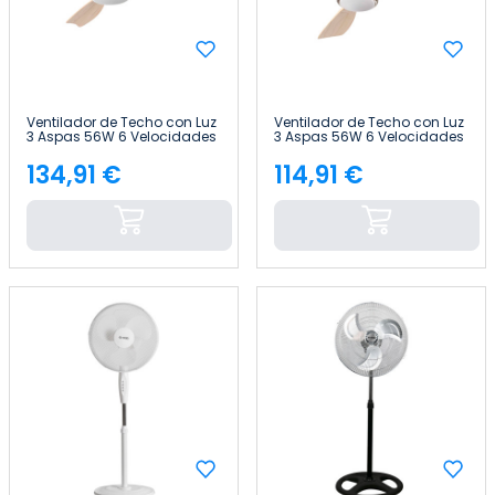
Ventilador de Techo con Luz
Ventilador de Techo con Luz
3 Aspas 56W 6 Velocidades
3 Aspas 56W 6 Velocidades
Nueva York Thinia Home
Alaska Madera Natural
Thinia Home
134,91 €
114,91 €
Precio
Precio