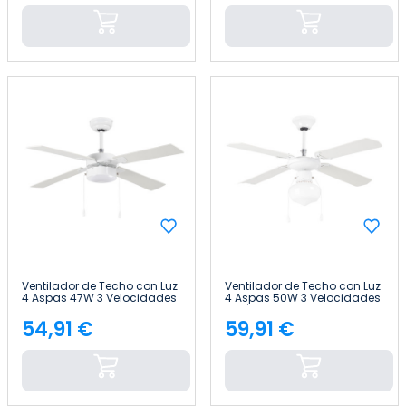
Ventilador de Techo con Luz
Ventilador de Techo con Luz
4 Aspas 47W 3 Velocidades
4 Aspas 50W 3 Velocidades
Brasil Blanco Thinia Home
Baréin Blanco Thinia Home
54,91 €
59,91 €
Precio
Precio