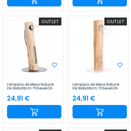
OUTLET
OUTLET
Lámpara de Mesa Natural
Lámpara de Mesa Natural
Ink 8x8x38cm 7hSevenOn
Ink 8x8x38cm 7hSevenOn
Deco
Deco
24,91 €
24,91 €
Precio
Precio