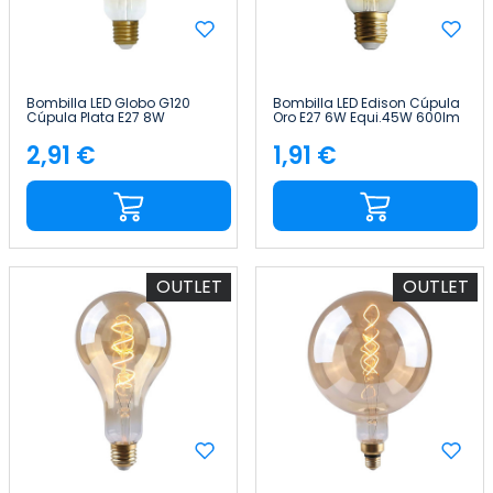
Bombilla LED Globo G120
Bombilla LED Edison Cúpula
Cúpula Plata E27 8W
Oro E27 6W Equi.45W 600lm
Equi.60W 806lm 2100K
15000H 7hSevenOn Vintage
Vintage 15000H 7hSevenOn
2,91 €
1,91 €
Precio
Precio
Vintage
OUTLET
OUTLET