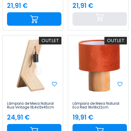
21,91 €
21,91 €
Precio
Precio
OUTLET
OUTLET
Lámpara de Mesa Natural
Lámpara de Mesa Natural
Rua Vintage 18,4x13x45cm
Eco Red 18x18x22cm
7hSevenOn Deco
7hSevenOn Deco
24,91 €
19,91 €
Precio
Precio