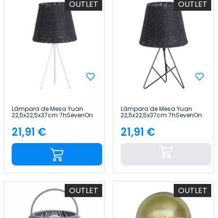
OUTLET
OUTLET
Lámpara de Mesa Yuan
Lámpara de Mesa Yuan
22,5x22,5x37cm 7hSevenOn
22,5x22,5x37cm 7hSevenOn
Deco
Deco
21,91 €
21,91 €
Precio
Precio
OUTLET
OUTLET