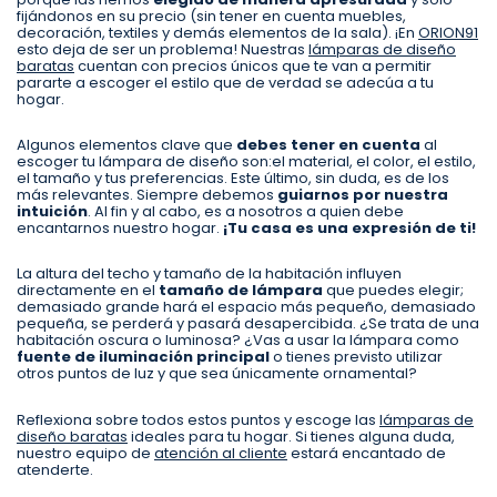
fijándonos en su precio (sin tener en cuenta muebles,
decoración, textiles y demás elementos de la sala). ¡En
ORION91
esto deja de ser un problema! Nuestras
lámparas de diseño
baratas
cuentan con precios únicos que te van a permitir
pararte a escoger el estilo que de verdad se adecúa a tu
hogar.
Algunos elementos clave que
debes tener en cuenta
al
escoger tu lámpara de diseño son:el material, el color, el estilo,
el tamaño y tus preferencias. Este último, sin duda, es de los
más relevantes. Siempre debemos
guiarnos por nuestra
intuición
. Al fin y al cabo, es a nosotros a quien debe
encantarnos nuestro hogar.
¡Tu casa es una expresión de ti!
La altura del techo y tamaño de la habitación influyen
directamente en el
tamaño de lámpara
que puedes elegir;
demasiado grande hará el espacio más pequeño, demasiado
pequeña, se perderá y pasará desapercibida. ¿Se trata de una
habitación oscura o luminosa? ¿Vas a usar la lámpara como
fuente de iluminación principal
o tienes previsto utilizar
otros puntos de luz y que sea únicamente ornamental?
Reflexiona sobre todos estos puntos y escoge las
lámparas de
diseño baratas
ideales para tu hogar. Si tienes alguna duda,
nuestro equipo de
atención al cliente
estará encantado de
atenderte.