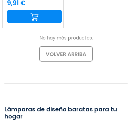
7hSevenOn Vintage
9,91 €
Precio
No hay más productos.
VOLVER ARRIBA
Lámparas de diseño baratas para tu
hogar