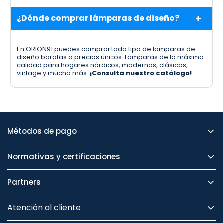
¿Dónde comprar lámparas de diseño?
En
ORION91
puedes comprar todo tipo de
lámparas de
diseño baratas
a precios únicos. Lámparas de la máxima
calidad para hogares nórdicos, modernos, clásicos,
vintage y mucho más.
¡Consulta nuestro catálogo!
Métodos de pago
Normativas y certificaciones
Partners
Atención al cliente