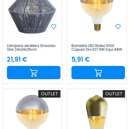
Lámpara de Mesa Shaoran
Bombilla LED Globo G120
Gris 24x24x25cm
Cúpula Oro E27 6W Equi.48W
7hSevenOn Deco
600lm 2100K 15000H
7hSevenOn Vintage
21,91 €
5,91 €
Precio
Precio
OUTLET
OUTLET