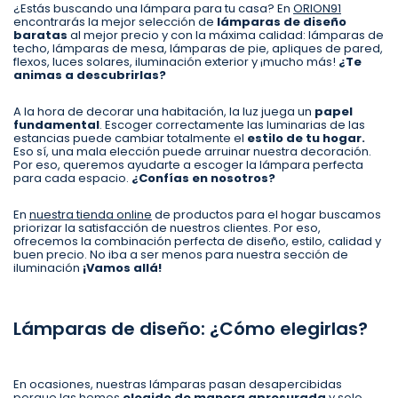
¿Estás buscando una lámpara para tu casa? En
ORION91
encontrarás la mejor selección de
lámparas de diseño
baratas
al mejor precio y con la máxima calidad: lámparas de
techo, lámparas de mesa, lámparas de pie, apliques de pared,
flexos, luces solares, iluminación exterior y ¡mucho más!
¿Te
animas a descubrirlas?
A la hora de decorar una habitación, la luz juega un
papel
fundamental
. Escoger correctamente las luminarias de las
estancias puede cambiar totalmente el
estilo de tu hogar.
Eso sí, una mala elección puede arruinar nuestra decoración.
Por eso, queremos ayudarte a escoger la lámpara perfecta
para cada espacio.
¿Confías en nosotros?
En
nuestra tienda online
de productos para el hogar buscamos
priorizar la satisfacción de nuestros clientes. Por eso,
ofrecemos la combinación perfecta de diseño, estilo, calidad y
buen precio. No iba a ser menos para nuestra sección de
iluminación
¡Vamos allá!
Lámparas de diseño: ¿Cómo elegirlas?
En ocasiones, nuestras lámparas pasan desapercibidas
porque las hemos
elegido de manera apresurada
y solo