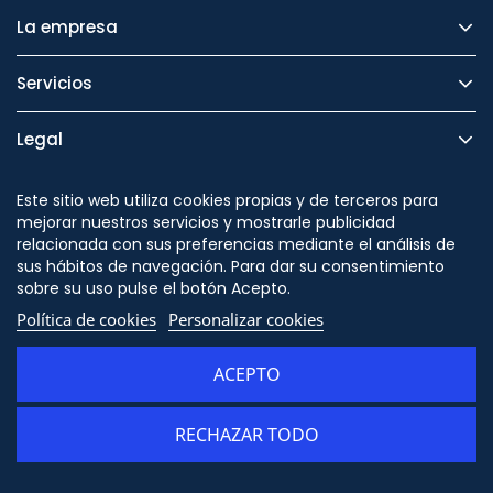
La empresa
Servicios
Legal
Seguridad
Este sitio web utiliza cookies propias y de terceros para
mejorar nuestros servicios y mostrarle publicidad
relacionada con sus preferencias mediante el análisis de
sus hábitos de navegación. Para dar su consentimiento
sobre su uso pulse el botón Acepto.
Síguenos en
Política de cookies
Personalizar cookies
ACEPTO
RECHAZAR TODO
© Copyright - ORION91 - CIF B10982650- Todos los derechos reservados