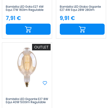
Bombilla LED Gota E27 4W
Bombilla LED Globo Gigante
Equi.17W 160lm Regulable
E27 4W Equi.28W 280lm
2100K Gold 15000H
Regulable 2100K
7hSevenOn Vintage
Transparente 25000H
7,91 €
9,91 €
Precio
Precio
7hSevenOn Vintage
OUTLET
Bombilla LED Gigante E27 8W
Equi.40W 500lm Regulable
2100K Gold 15000H