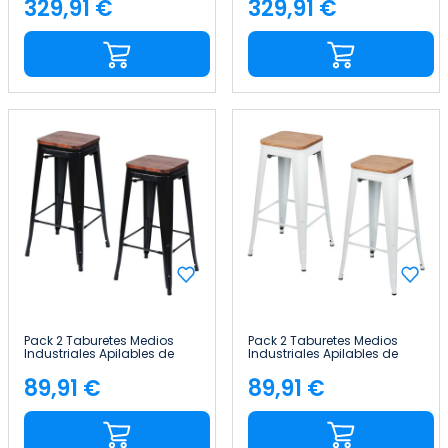
329,91 €
329,91 €
Precio
Precio
Pack 2 Taburetes Medios
Pack 2 Taburetes Medios
Industriales Apilables de
Industriales Apilables de
Acero y Madera
Acero y Madera
43x43x76cm Thinia Home
43x43x76cm Thinia Home
89,91 €
89,91 €
Precio
Precio