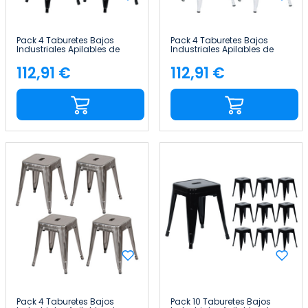
Pack 4 Taburetes Bajos
Pack 4 Taburetes Bajos
Industriales Apilables de
Industriales Apilables de
Acero 38x38x46cm Thinia
Acero 38x38x46cm Thinia
Home
Home
112,91 €
112,91 €
Precio
Precio
Pack 4 Taburetes Bajos
Pack 10 Taburetes Bajos