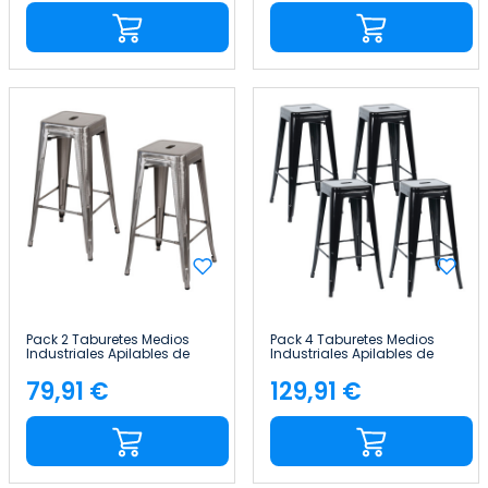
Pack 2 Taburetes Medios
Pack 4 Taburetes Medios
Industriales Apilables de
Industriales Apilables de
Acero 43x43x76cm Thinia
Acero 43x43x76cm Thinia
Home
Home
79,91 €
129,91 €
Precio
Precio