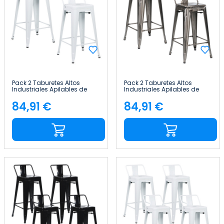
Pack 2 Taburetes Altos
Pack 2 Taburetes Altos
Industriales Apilables de
Industriales Apilables de
Acero 41x41x85cm Thinia
Acero 41x41x85cm Thinia
Home
Home
84,91 €
84,91 €
Precio
Precio