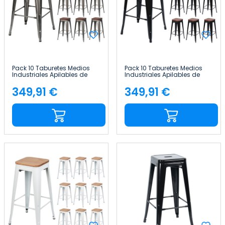
Pack 10 Taburetes Medios
Pack 10 Taburetes Medios
Industriales Apilables de
Industriales Apilables de
Acero y Madera
Acero y Madera
43x43x76cm Thinia Home
43x43x76cm Thinia Home
349,91 €
349,91 €
Precio
Precio