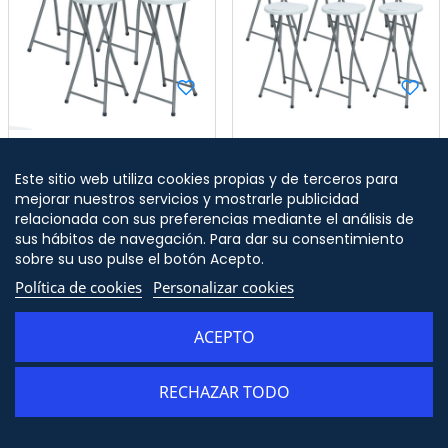
Pack 4 Taburetes Plegables
Pack 6 Taburetes Plegables
Alto Blanco 30x76cm
Alto Blanco 30x76cm
Este sitio web utiliza cookies propias y de terceros para
7house
7house
69,91 €
99,91 €
mejorar nuestros servicios y mostrarle publicidad
Precio
Precio
relacionada con sus preferencias mediante el análisis de
sus hábitos de navegación. Para dar su consentimiento
sobre su uso pulse el botón Acepto.
Política de cookies
Personalizar cookies
ACEPTO
RECHAZAR TODO