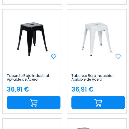
Taburete Bajo Industrial
Taburete Bajo Industrial
Apilable de Acero
Apilable de Acero
38x38x46cm Thinia Home
38x38x46cm Thinia Home
36,91 €
36,91 €
Precio
Precio