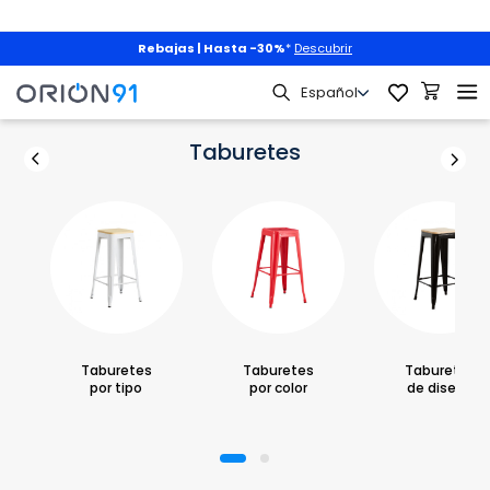
Mascotas
|
3x2 + envío gratis
con
PET3X2
|
Descubrir
Mobiliario
Taburetes
Taburetes
Taburetes
Taburetes
Taburetes
por tipo
por color
de diseño
1
2