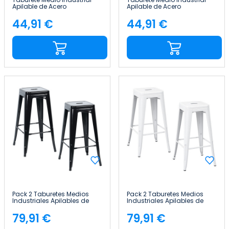
Apilable de Acero
Apilable de Acero
43x43x76cm Thinia Home
43x43x76cm Thinia Home
44,91 €
44,91 €
Precio
Precio
Pack 2 Taburetes Medios
Pack 2 Taburetes Medios
Industriales Apilables de
Industriales Apilables de
Acero 43x43x76cm Thinia
Acero 43x43x76cm Thinia
Home
Home
79,91 €
79,91 €
Precio
Precio