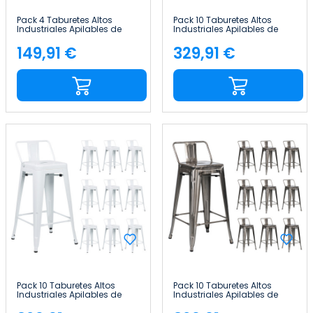
Pack 4 Taburetes Altos
Pack 10 Taburetes Altos
Industriales Apilables de
Industriales Apilables de
Acero 41x41x85cm Thinia
Acero 41x41x85cm Thinia
Home
Home
149,91 €
329,91 €
Precio
Precio
Pack 10 Taburetes Altos
Pack 10 Taburetes Altos
Industriales Apilables de
Industriales Apilables de
Acero 41x41x85cm Thinia
Acero 41x41x85cm Thinia
Home
Home