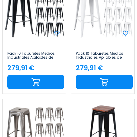
Pack 10 Taburetes Medios
Pack 10 Taburetes Medios
Industriales Apilables de
Industriales Apilables de
Acero 43x43x76cm Thinia
Acero 43x43x76cm Thinia
Home
Home
279,91 €
279,91 €
Precio
Precio