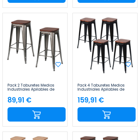
Pack 2 Taburetes Medios
Pack 4 Taburetes Medios
Industriales Apilables de
Industriales Apilables de
Acero y Madera
Acero y Madera
43x43x76cm Thinia Home
43x43x76cm Thinia Home
89,91 €
159,91 €
Precio
Precio