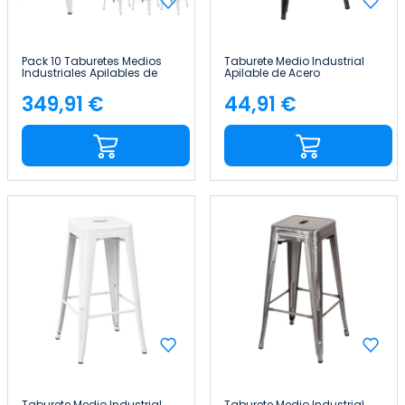
Pack 10 Taburetes Medios
Taburete Medio Industrial
Industriales Apilables de
Apilable de Acero
Acero y Madera
43x43x76cm Thinia Home
43x43x76cm Thinia Home
349,91 €
44,91 €
Precio
Precio
Taburete Medio Industrial
Taburete Medio Industrial