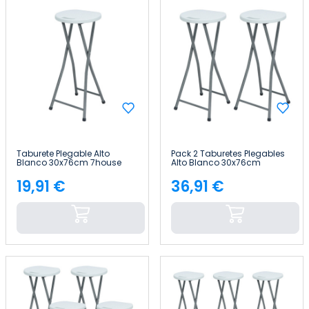
Taburete Plegable Alto
Pack 2 Taburetes Plegables
Blanco 30x76cm 7house
Alto Blanco 30x76cm
7house
19,91 €
36,91 €
Precio
Precio