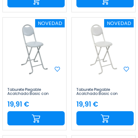
NOVEDAD
NOVEDAD
Taburete Plegable
Taburete Plegable
Acolchado Basic con
Acolchado Basic con
Respaldo 35x43x73cm
Respaldo 35x43x73cm
7house
7house
19,91 €
19,91 €
Precio
Precio