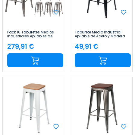
Pack 10 Taburetes Medios
Taburete Medio Industrial
Industriales Apilables de
Apilable de Acero y Madera
Acero 43x43x76cm Thinia
43x43x76cm Thinia Home
Home
279,91 €
49,91 €
Precio
Precio