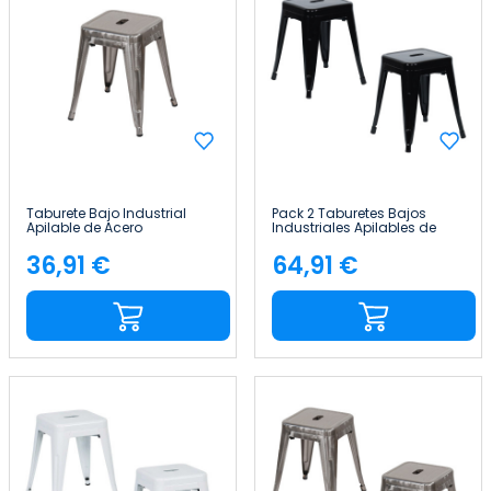
Taburete Bajo Industrial
Pack 2 Taburetes Bajos
Apilable de Acero
Industriales Apilables de
38x38x46cm Thinia Home
Acero 38x38x46cm Thinia
Home
36,91 €
64,91 €
Precio
Precio