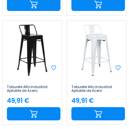
Taburete Alto Industrial
Taburete Alto Industrial
Apilable de Acero
Apilable de Acero
41x41x85cm Thinia Home
41x41x85cm Thinia Home
49,91 €
49,91 €
Precio
Precio