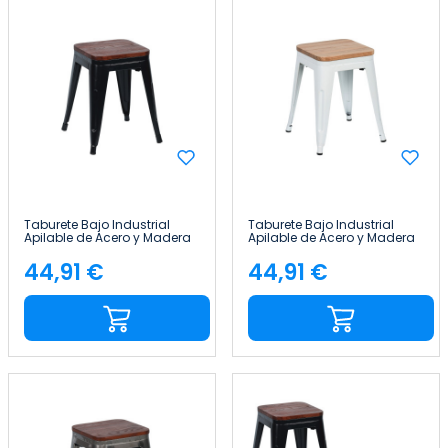
Taburete Bajo Industrial
Taburete Bajo Industrial
Apilable de Acero y Madera
Apilable de Acero y Madera
38x38x46cm Thinia Home
38x38x46cm Thinia Home
44,91 €
44,91 €
Precio
Precio