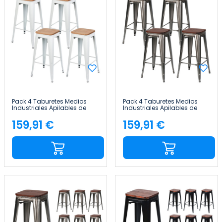
Pack 4 Taburetes Medios
Pack 4 Taburetes Medios
Industriales Apilables de
Industriales Apilables de
Acero y Madera
Acero y Madera
43x43x76cm Thinia Home
43x43x76cm Thinia Home
159,91 €
159,91 €
Precio
Precio