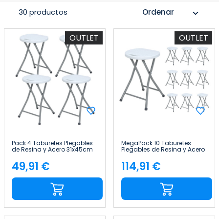
30 productos
Ordenar
expand_more
OUTLET
OUTLET
Pack 4 Taburetes Plegables
MegaPack 10 Taburetes
de Resina y Acero 31x45cm
Plegables de Resina y Acero
Blancos 7house
31x45cm Blancos 7house
49,91 €
114,91 €
Precio
Precio