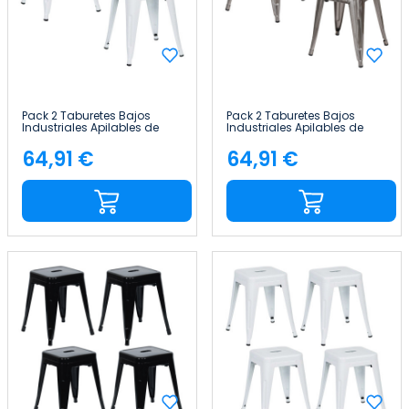
Pack 2 Taburetes Bajos
Pack 2 Taburetes Bajos
Industriales Apilables de
Industriales Apilables de
Acero 38x38x46cm Thinia
Acero 38x38x46cm Thinia
Home
Home
64,91 €
64,91 €
Precio
Precio