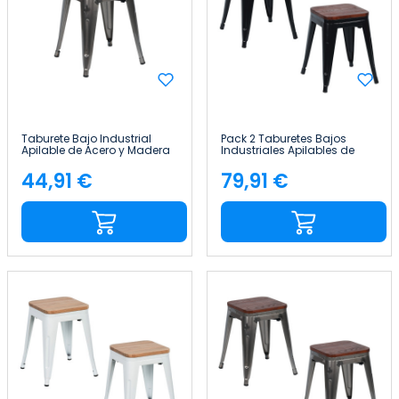
Taburete Bajo Industrial
Pack 2 Taburetes Bajos
Apilable de Acero y Madera
Industriales Apilables de
38x38x46cm Thinia Home
Acero y Madera
38x38x46cm Thinia Home
44,91 €
79,91 €
Precio
Precio