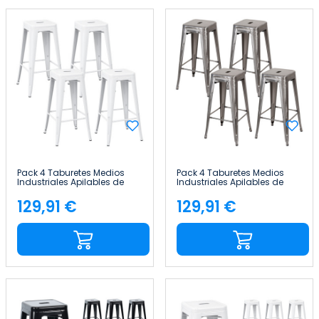
Pack 4 Taburetes Medios
Pack 4 Taburetes Medios
Industriales Apilables de
Industriales Apilables de
Acero 43x43x76cm Thinia
Acero 43x43x76cm Thinia
Home
Home
129,91 €
129,91 €
Precio
Precio