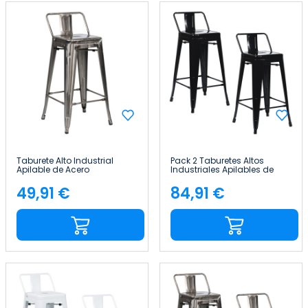
Taburete Alto Industrial
Pack 2 Taburetes Altos
Apilable de Acero
Industriales Apilables de
41x41x85cm Thinia Home
Acero 41x41x85cm Thinia
Home
49,91 €
84,91 €
Precio
Precio