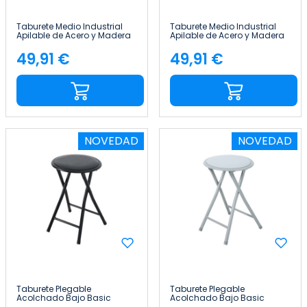
Taburete Medio Industrial
Taburete Medio Industrial
Apilable de Acero y Madera
Apilable de Acero y Madera
43x43x76cm Thinia Home
43x43x76cm Thinia Home
49,91 €
49,91 €
Precio
Precio
NOVEDAD
NOVEDAD
Taburete Plegable
Taburete Plegable
Acolchado Bajo Basic
Acolchado Bajo Basic
30x45cm 7house
30x45cm 7house