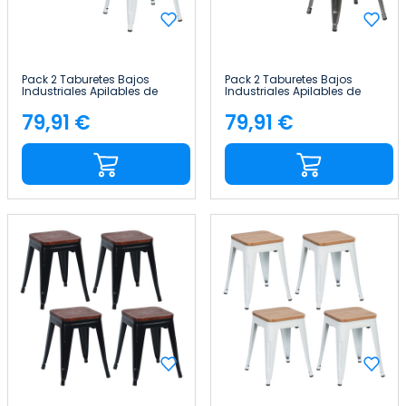
Pack 2 Taburetes Bajos
Pack 2 Taburetes Bajos
Industriales Apilables de
Industriales Apilables de
Acero y Madera
Acero y Madera
38x38x46cm Thinia Home
38x38x46cm Thinia Home
79,91 €
79,91 €
Precio
Precio