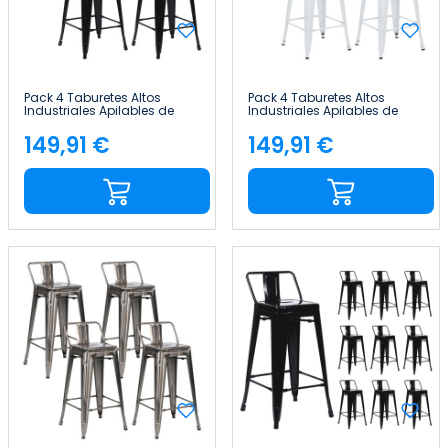
Pack 4 Taburetes Altos
Pack 4 Taburetes Altos
Industriales Apilables de
Industriales Apilables de
Acero 41x41x85cm Thinia
Acero 41x41x85cm Thinia
Home
Home
149,91 €
149,91 €
Precio
Precio