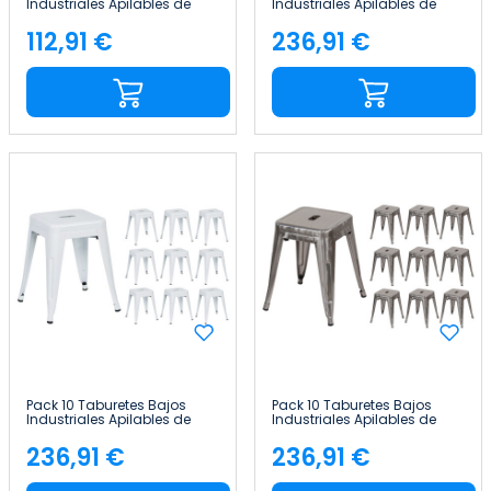
Industriales Apilables de
Industriales Apilables de
Acero 38x38x46cm Thinia
Acero 38x38x46cm Thinia
Home
Home
112,91 €
236,91 €
Precio
Precio
Pack 10 Taburetes Bajos
Pack 10 Taburetes Bajos
Industriales Apilables de
Industriales Apilables de
Acero 38x38x46cm Thinia
Acero 38x38x46cm Thinia
Home
Home
236,91 €
236,91 €
Precio
Precio