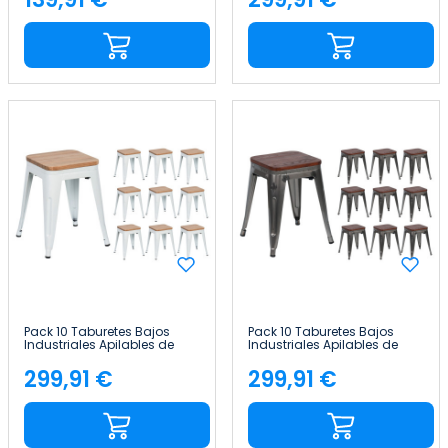
Precio
Precio
Pack 10 Taburetes Bajos
Pack 10 Taburetes Bajos
Industriales Apilables de
Industriales Apilables de
Acero y Madera
Acero y Madera
38x38x46cm Thinia Home
38x38x46cm Thinia Home
299,91 €
299,91 €
Precio
Precio