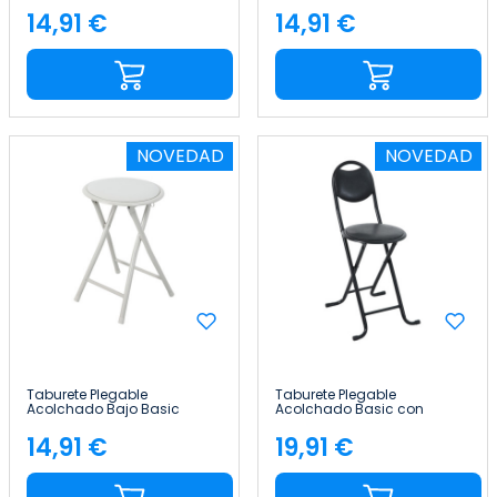
14,91 €
14,91 €
Precio
Precio
NOVEDAD
NOVEDAD
Taburete Plegable
Taburete Plegable
Acolchado Bajo Basic
Acolchado Basic con
30x45cm 7house
Respaldo 35x43x73cm
7house
14,91 €
19,91 €
Precio
Precio