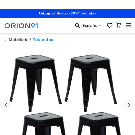
Rebajas | Hasta -30%
*
Descubrir
Mobiliario
Taburetes