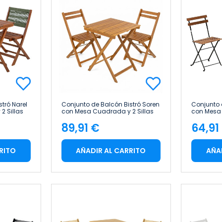
tró Narel
Conjunto de Balcón Bistró Soren
Conjunto 
2 Sillas
con Mesa Cuadrada y 2 Sillas
con Mesa 
de Acacia
Plegables en Madera de Acacia
Plegables
89,91 €
64,91
7house
7house
Precio
Pre
RITO
AÑADIR AL CARRITO
AÑA