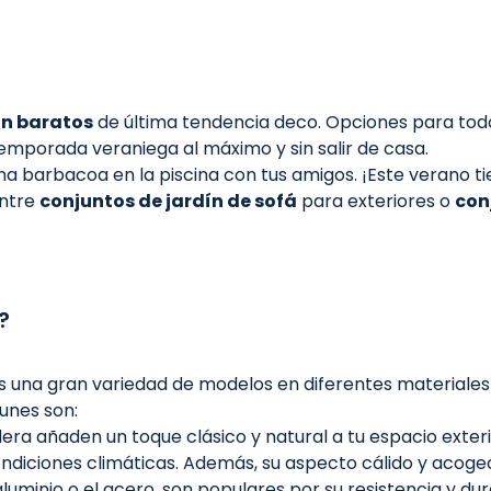
ín baratos
de última tendencia deco. Opciones para todo
temporada veraniega al máximo y sin salir de casa.
a una barbacoa en la piscina con tus amigos. ¡Este verano 
entre
conjuntos de jardín de sofá
para exteriores o
con
?
una gran variedad de modelos en diferentes materiales p
unes son:
era añaden un toque clásico y natural a tu espacio exter
ondiciones climáticas. Además, su aspecto cálido y acog
el aluminio o el acero, son populares por su resistencia y du