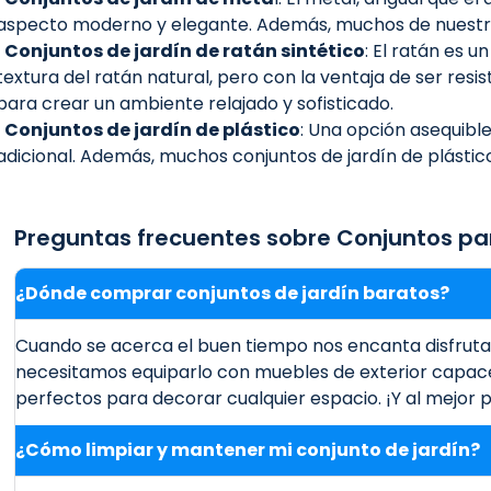
aspecto moderno y elegante. Además, muchos de nuestros 
· Conjuntos de jardín de ratán sintético
: El ratán es u
textura del ratán natural, pero con la ventaja de ser resi
para crear un ambiente relajado y sofisticado.
· Conjuntos de jardín de plástico
: Una opción asequible
adicional. Además, muchos conjuntos de jardín de plástic
Preguntas frecuentes sobre Conjuntos pa
¿Dónde comprar conjuntos de jardín baratos?
Cuando se acerca el buen tiempo nos encanta disfruta
necesitamos equiparlo con muebles de exterior capaces
perfectos para decorar cualquier espacio. ¡Y al mejor p
¿Cómo limpiar y mantener mi conjunto de jardín?