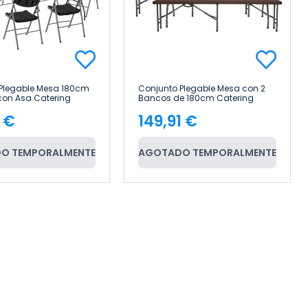
 Plegable Mesa 180cm
Conjunto Plegable Mesa con 2
 con Asa Catering
Bancos de 180cm Catering
ome
Efecto Madera 7house
1 €
149,91 €
cio
Precio
O TEMPORALMENTE
AGOTADO TEMPORALMENTE