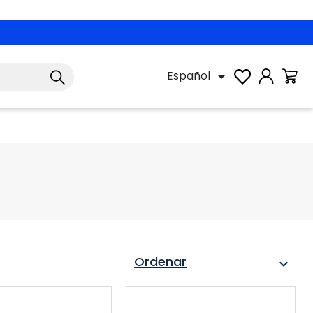
Español

Ordenar
expand_more