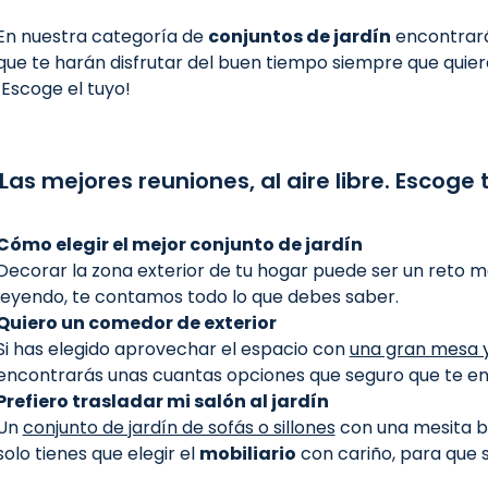
En nuestra categoría de
conjuntos de jardín
encontrará
que te harán disfrutar del buen tiempo siempre que quier
¡Escoge el tuyo!
Las mejores reuniones, al aire libre. Escoge 
Cómo elegir el mejor conjunto de jardín
Decorar la zona exterior de tu hogar puede ser un reto 
leyendo, te contamos todo lo que debes saber.
Quiero un comedor de exterior
Si has elegido aprovechar el espacio con
una gran mesa y
encontrarás unas cuantas opciones que seguro que te e
Prefiero trasladar mi salón al jardín
Un
conjunto de jardín de sofás o sillones
con una mesita ba
solo tienes que elegir el
mobiliario
con cariño, para que 