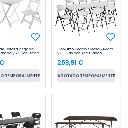
de Terraza Plegable
Conjunto Plegable Mesa 240cm
rada y 2 Sillas Biano
y 8 Sillas con Asa Blanco
e Bambú 7house
Catering 7house
 €
259,91 €
cio
Precio
O TEMPORALMENTE
AGOTADO TEMPORALMENTE