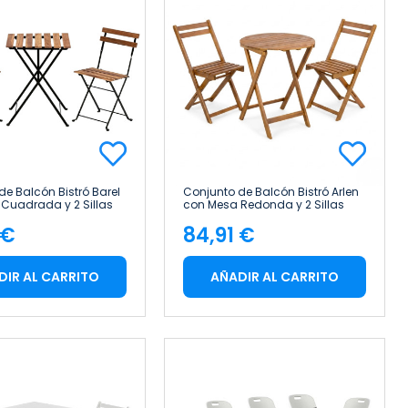
de Balcón Bistró Barel
Conjunto de Balcón Bistró Arlen
Cuadrada y 2 Sillas
con Mesa Redonda y 2 Sillas
 en Madera de Acacia
Plegables en Madera de Acacia
 €
84,91 €
7house
cio
Precio
DIR AL CARRITO
AÑADIR AL CARRITO