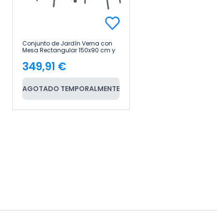
Conjunto de Jardín Verna con
Mesa Rectangular 150x90 cm y
6 Sillas en Acero y Textilene
349,91 €
7house
Precio
AGOTADO TEMPORALMENTE