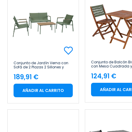
Conjunto de Balcón Bis
Conjunto de Jardín Verna con
con Mesa Cuadrada y 
Sofá de 2 Plazas 2 Sillones y
Plegables en Madera 
Mesa de Centro en Acero y
124,91 €
7house
189,91 €
Textilene 7house
Precio
Precio
AÑADIR AL CAR
AÑADIR AL CARRITO