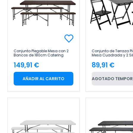
Conjunto Plegable Mesa con 2
Conjunto de Terraza P
Bancos de 180cm Catering
Mesa Cuadrada y 2 Sil
Efecto Ratán 7house
Madera de Bambú 7h
149,91 €
89,91 €
Precio
Precio
AÑADIR AL CARRITO
AGOTADO TEMPOR