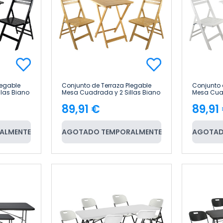
legable
Conjunto de Terraza Plegable
Conjunto 
las Biano
Mesa Cuadrada y 2 Sillas Biano
Mesa Cuad
ouse
Madera de Bambú 7house
Madera d
89,91 €
89,91
Precio
Pre
ALMENTE
AGOTADO TEMPORALMENTE
AGOTAD