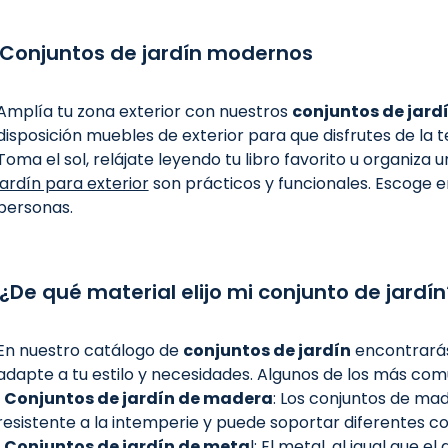
Conjuntos de jardín modernos
Amplía tu zona exterior con nuestros
conjuntos de jard
disposición muebles de exterior para que disfrutes de la 
Toma el sol, relájate leyendo tu libro favorito u organiz
jardín para exterior
son prácticos y funcionales. Escoge 
personas.
¿De qué material elijo mi conjunto de jardín
En nuestro catálogo de
conjuntos de jardín
encontrarás 
adapte a tu estilo y necesidades. Algunos de los más com
· Conjuntos de jardín de madera
: Los conjuntos de mad
resistente a la intemperie y puede soportar diferentes c
· Conjuntos de jardín de meta
l: El metal, al igual que 