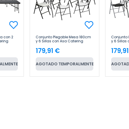
a con 2
Conjunto Plegable Mesa 180cm
Conjunto
ering
y 6 Sillas con Asa Catering
y 6 Sillas
Thinia Home
Thinia H
179,91 €
179,9
Precio
Pre
ALMENTE
AGOTADO TEMPORALMENTE
AGOTAD