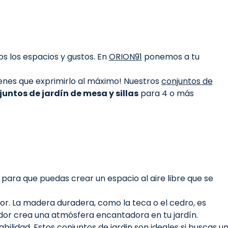
s los espacios y gustos. En
ORION91
ponemos a tu
tienes que exprimirlo al máximo! Nuestros
conjuntos de
juntos de jardín de mesa y sillas
para 4 o más
ara que puedas crear un espacio al aire libre que se
ior. La madera duradera, como la teca o el cedro, es
edor crea una atmósfera encantadora en tu jardín.
rabilidad. Estos conjuntos de jardin son ideales si buscas u