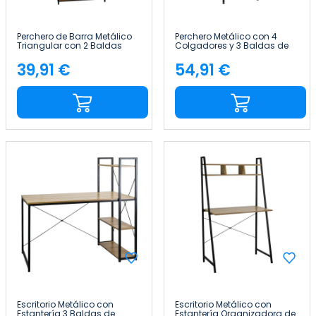
Perchero de Barra Metálico
Perchero Metálico con 4
Triangular con 2 Baldas
Colgadores y 3 Baldas de
Osto 150x64x40cm 7house
Madera Viem 175x60x40cm
7house
39,91 €
54,91 €
Precio
Precio
Escritorio Metálico con
Escritorio Metálico con
Estantería 3 Baldas de
Estantería Organizadora de