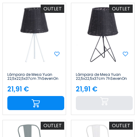
OUTLET
OUTLET
Lámpara de Mesa Yuan
Lámpara de Mesa Yuan
22,5x22,5x37cm 7hSevenOn
22,5x22,5x37cm 7hSevenOn
Deco
Deco
21,91 €
21,91 €
Precio
Precio
OUTLET
OUTLET