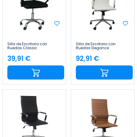
Silla de Escritorio con
Silla de Escritorio con
Ruedas Classic
Ruedas Elegance
95x65x52cm Thinia Home
116x89x60cm Thinia Home
39,91 €
92,91 €
Precio
Precio