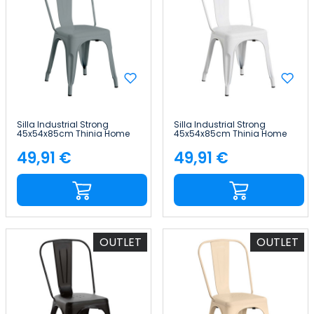
Silla Industrial Strong
Silla Industrial Strong
45x54x85cm Thinia Home
45x54x85cm Thinia Home
49,91 €
49,91 €
Precio
Precio
OUTLET
OUTLET