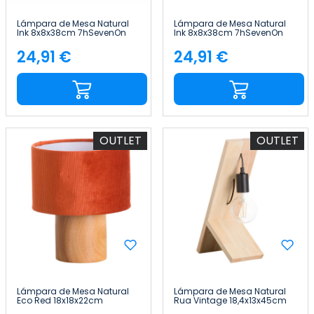
Lámpara de Mesa Natural
Lámpara de Mesa Natural
Ink 8x8x38cm 7hSevenOn
Ink 8x8x38cm 7hSevenOn
Deco
Deco
24,91 €
24,91 €
Precio
Precio
OUTLET
OUTLET
Lámpara de Mesa Natural
Lámpara de Mesa Natural
Eco Red 18x18x22cm
Rua Vintage 18,4x13x45cm
7hSevenOn Deco
7hSevenOn Deco