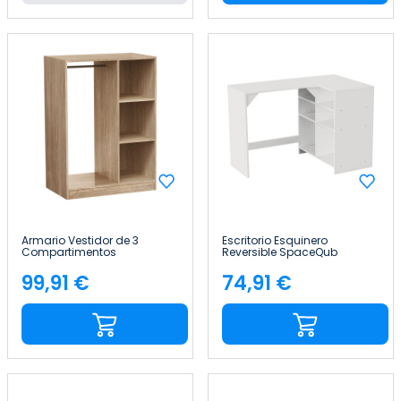
Armario Vestidor de 3
Escritorio Esquinero
Compartimentos
Reversible SpaceQub
78x48x109cm 7house
110x67.5x75cm 7house
99,91 €
74,91 €
Precio
Precio