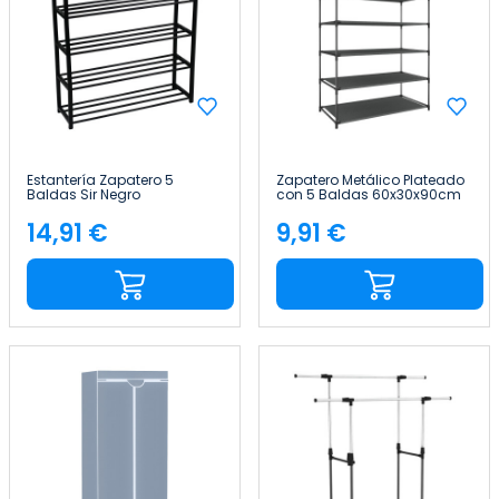
Estantería Zapatero 5
Zapatero Metálico Plateado
Baldas Sir Negro
con 5 Baldas 60x30x90cm
63x20x79cm Thinia Home
Thinia Home
14,91 €
9,91 €
Precio
Precio