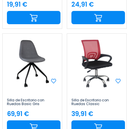
19,91 €
24,91 €
Precio
Precio
Silla de Escritorio con
Silla de Escritorio con
Ruedas Basic Gris
Ruedas Classic
85,7x46,5x55,5cm Thinia
95x65x52cm Thinia Home
Home
69,91 €
39,91 €
Precio
Precio