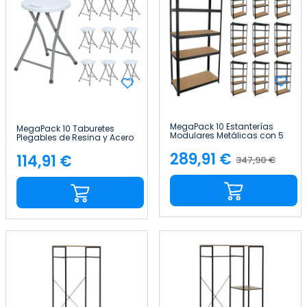
MegaPack 10 Estanterías
MegaPack 10 Taburetes
Modulares Metálicas con 5
Plegables de Resina y Acero
Baldas 875kg Negro
31x45cm Blancos 7house
90x40x180cm 7house
289,91 €
114,91 €
347,90 €
Precio
Precio
Precio
base