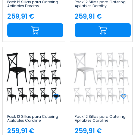
Pack 12 Sillas para Catering
Pack 12 Sillas para Catering
Apilables Dorothy
Apilables Dorothy
45x43x88cm 7house
45x43x88cm 7house
259,91 €
259,91 €
Precio
Precio
Pack 12 Sillas para Catering
Pack 12 Sillas para Catering
Apilables Caroline
Apilables Caroline
45x40x87.5cm 7house
45x40x87.5cm 7house
259,91 €
259,91 €
Precio
Precio