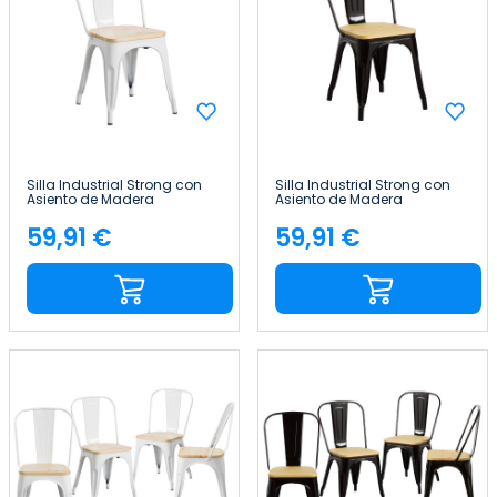
Silla Industrial Strong con
Silla Industrial Strong con
Asiento de Madera
Asiento de Madera
45x54x85cm Thinia Home
45x54x85cm Thinia Home
59,91 €
59,91 €
Precio
Precio