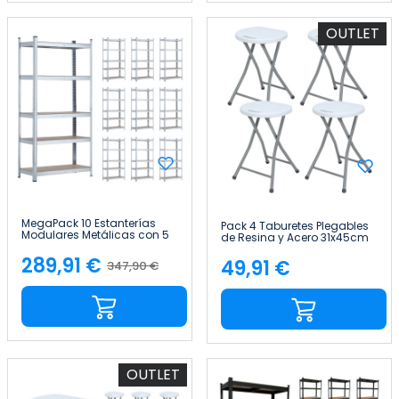
OUTLET
MegaPack 10 Estanterías
Pack 4 Taburetes Plegables
Modulares Metálicas con 5
de Resina y Acero 31x45cm
Baldas 875kg Plateado
Blancos 7house
90x40x180cm 7house
289,91 €
49,91 €
347,90 €
Precio
Precio
Precio
base
OUTLET