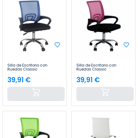
Silla de Escritorio con
Silla de Escritorio con
Ruedas Classic
Ruedas Classic
95x65x52cm Thinia Home
95x65x52cm Thinia Home
39,91 €
39,91 €
Precio
Precio