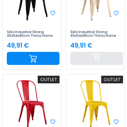
Silla Industrial Strong
Silla Industrial Strong
45x54x85cm Thinia Home
45x54x85cm Thinia Home
49,91 €
49,91 €
Precio
Precio
OUTLET
OUTLET