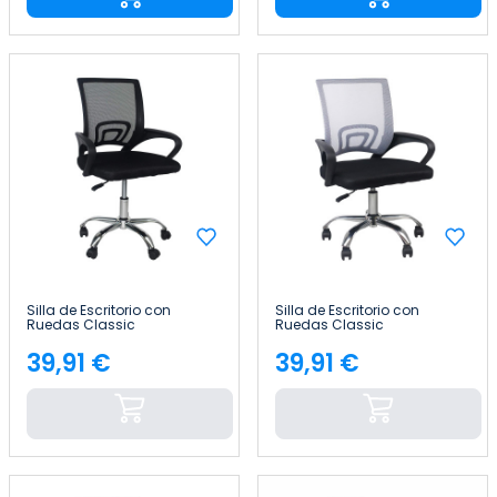
Silla de Escritorio con
Silla de Escritorio con
Ruedas Classic
Ruedas Classic
95x65x52cm Thinia Home
95x65x52cm Thinia Home
39,91 €
39,91 €
Precio
Precio