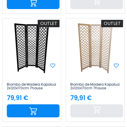
OUTLET
OUTLET
Biombo de Madera Kapalua
Biombo de Madera Kapalua
2x120x170cm 7house
2x120x170cm 7house
79,91 €
79,91 €
Precio
Precio