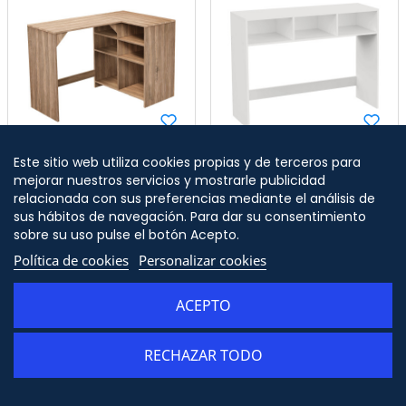
Este sitio web utiliza cookies propias y de terceros para
mejorar nuestros servicios y mostrarle publicidad
Escritorio Esquinero
Mesa Consola de 3
Reversible SpaceQub
Compartimentos
relacionada con sus preferencias mediante el análisis de
110x67.5x75cm 7house
102x33x75cm 7house
sus hábitos de navegación. Para dar su consentimiento
74,91 €
49,91 €
Precio
Precio
sobre su uso pulse el botón Acepto.
Política de cookies
Personalizar cookies
ACEPTO
RECHAZAR TODO