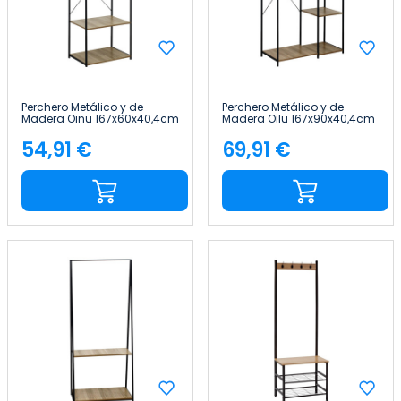
Perchero Metálico y de
Perchero Metálico y de
Madera Oinu 167x60x40,4cm
Madera Oilu 167x90x40,4cm
7house
7house
54,91 €
69,91 €
Precio
Precio