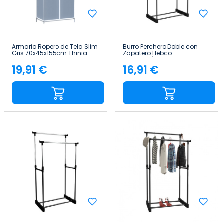
Armario Ropero de Tela Slim
Burro Perchero Doble con
Gris 70x45x155cm Thinia
Zapatero Hebdo
Home
Plateado/Negro
172x41x157cm Thinia Home
19,91 €
16,91 €
Precio
Precio