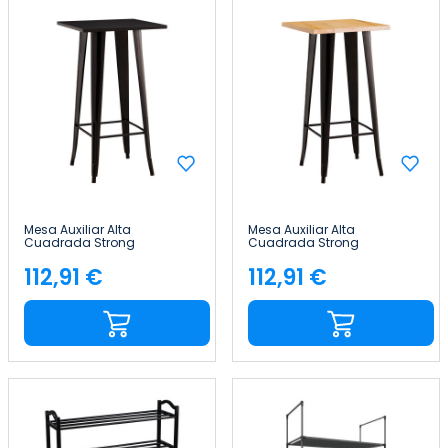
Mesa Auxiliar Alta
Mesa Auxiliar Alta
Cuadrada Strong
Cuadrada Strong
60x60x105cm Thinia Home
60x60x105cm Thinia Home
112,91 €
112,91 €
Precio
Precio