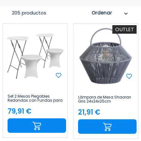
205 productos
Ordenar
expand_more
OUTLET
Set 2 Mesas Plegables
Lámpara de Mesa Shaoran
Redondas con Fundas para
Gris 24x24x25cm
Catering 61x105cm 7house
7hSevenOn Deco
79,91 €
21,91 €
Precio
Precio