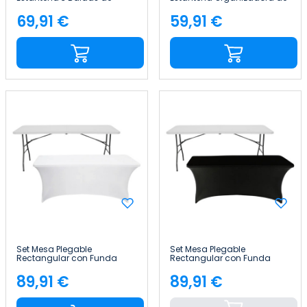
Madera Ozra 120x120x75cm
Madera Oyam 142x84x46cm
7house
7house
69,91 €
59,91 €
Precio
Precio
Set Mesa Plegable
Set Mesa Plegable
Rectangular con Funda
Rectangular con Funda
para Catering 240x74cm
para Catering 240x74cm
7house
7house
89,91 €
89,91 €
Precio
Precio