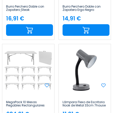
Burro Perchero Doble con
Burro Perchero Doble con
Zapatero Steak
Zapatero Ergo Negro
Plateado/Negro
77x39x157cm Thinia Home
74x42x157cm Thinia Home
16,91 €
14,91 €
Precio
Precio
MegaPack 10 Mesas
Lámpara Flexo de Escritorio
Plegables Rectangulares
Nook de Metal 33cm 7house
para Catering Blanco
240x74cm Thinia Home