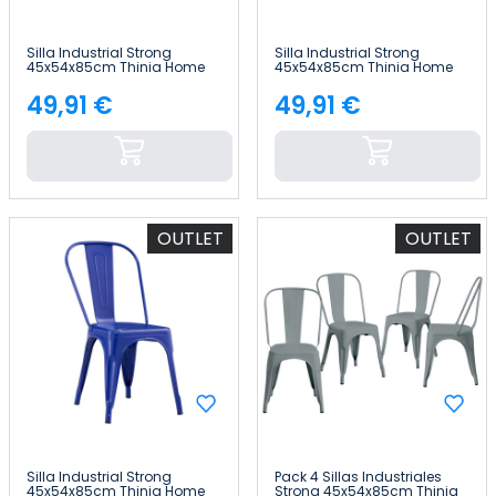
Silla Industrial Strong
Silla Industrial Strong
45x54x85cm Thinia Home
45x54x85cm Thinia Home
49,91 €
49,91 €
Precio
Precio
OUTLET
OUTLET
Silla Industrial Strong
Pack 4 Sillas Industriales
45x54x85cm Thinia Home
Strong 45x54x85cm Thinia