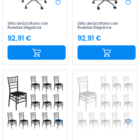
Silla de Escritorio con
Silla de Escritorio con
Ruedas Elegance
Ruedas Elegance
116x89x60cm Thinia Home
116x89x60cm Thinia Home
92,91 €
92,91 €
Precio
Precio