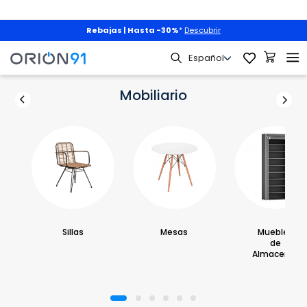
Mascotas
|
3x2 + envío gratis
con
PET3X2
|
Descubrir
Mobiliario
Mobiliario
Sillas
Mesas
Muebles
de
Almacenaje
1
2
3
4
5
6