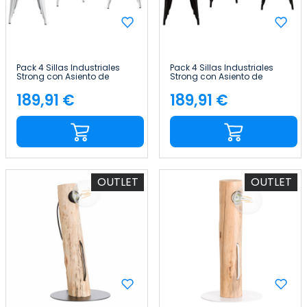
Pack 4 Sillas Industriales
Pack 4 Sillas Industriales
Strong con Asiento de
Strong con Asiento de
Madera 45x54x85cm Thinia
Madera 45x54x85cm Thinia
Home
Home
189,91 €
189,91 €
Precio
Precio
OUTLET
OUTLET