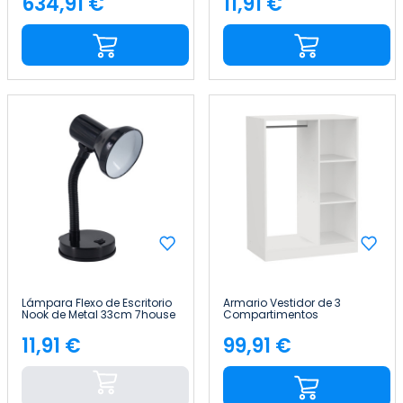
634,91 €
11,91 €
Precio
Precio
Lámpara Flexo de Escritorio
Armario Vestidor de 3
Nook de Metal 33cm 7house
Compartimentos
78x48x109cm 7house
11,91 €
99,91 €
Precio
Precio