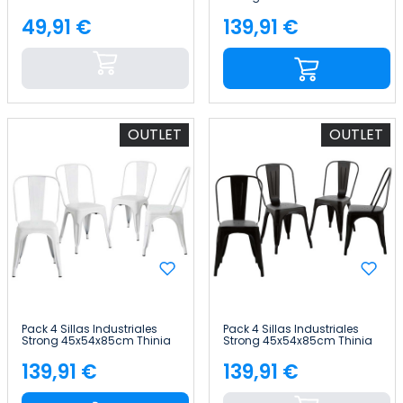
Home
49,91 €
139,91 €
Precio
Precio
OUTLET
OUTLET
Pack 4 Sillas Industriales
Pack 4 Sillas Industriales
Strong 45x54x85cm Thinia
Strong 45x54x85cm Thinia
Home
Home
139,91 €
139,91 €
Precio
Precio