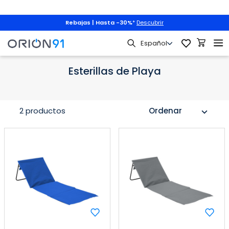
Rebajas | Hasta -30%
*
Descubrir
Jardín y Terraza
Camping
Esterillas de Playa
Esterillas de Playa
2 productos
Ordenar
expand_more