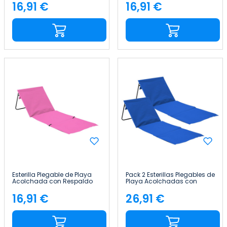
Home
Home
16,91 €
16,91 €
Precio
Precio
Esterilla Plegable de Playa
Pack 2 Esterillas Plegables de
Acolchada con Respaldo
Playa Acolchadas con
149.5x50.5x42cm Thinia
Respaldo 149.5x50.5x42cm
Home
Thinia Home
16,91 €
26,91 €
Precio
Precio