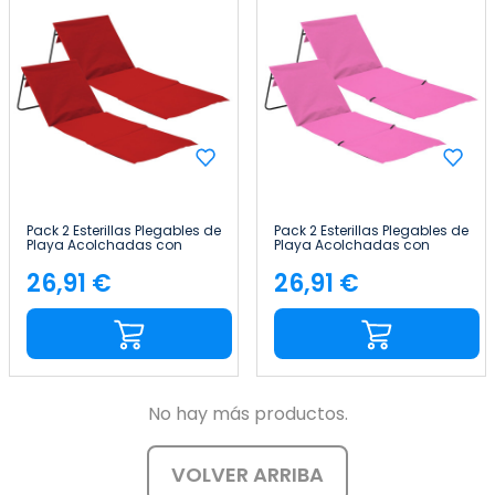
Pack 2 Esterillas Plegables de
Pack 2 Esterillas Plegables de
Playa Acolchadas con
Playa Acolchadas con
Respaldo 149.5x50.5x42cm
Respaldo 149.5x50.5x42cm
Thinia Home
Thinia Home
26,91 €
26,91 €
Precio
Precio
No hay más productos.
VOLVER ARRIBA