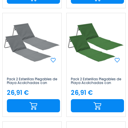
Pack 2 Esterillas Plegables de
Pack 2 Esterillas Plegables de
Playa Acolchadas con
Playa Acolchadas con
Respaldo 149.5x50.5x42cm
Respaldo 149.5x50.5x42cm
Thinia Home
Thinia Home
26,91 €
26,91 €
Precio
Precio