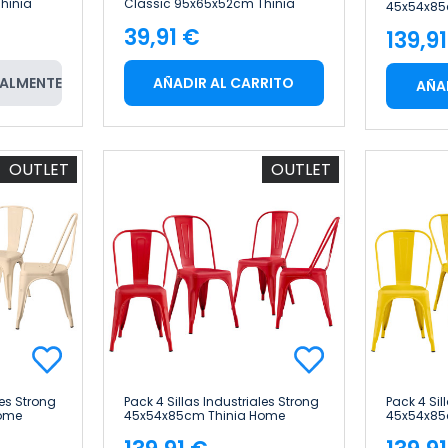
hinia
Classic 95x65x52cm Thinia
45x54x85
Home
39,91 €
139,9
Precio
Pre
ALMENTE
AÑADIR AL CARRITO
AÑA
OUTLET
OUTLET
les Strong
Pack 4 Sillas Industriales Strong
Pack 4 Sil
ome
45x54x85cm Thinia Home
45x54x85