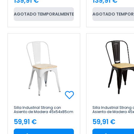
139,91 €
139,91 €
Precio
Precio
AGOTADO TEMPORALMENTE
AGOTADO TEMPOR
Silla Industrial Strong con
Silla Industrial Strong
Asiento de Madera 45x54x85cm
Asiento de Madera 4
Thinia Home
Thinia Home
59,91 €
59,91 €
Precio
Precio