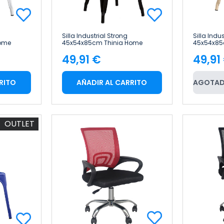
Silla Industrial Strong
Silla Indu
ome
45x54x85cm Thinia Home
45x54x85
49,91 €
49,91
Precio
Pre
RITO
AÑADIR AL CARRITO
AGOTAD
OUTLET