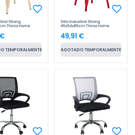
strial Strong
Silla Industrial Strong
cm Thinia Home
45x54x85cm Thinia Home
 €
49,91 €
cio
Precio
O TEMPORALMENTE
AGOTADO TEMPORALMENTE