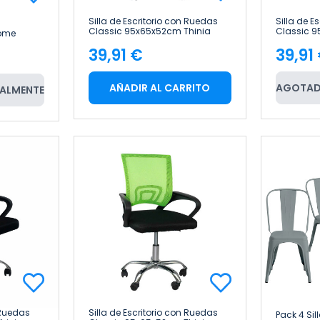
Silla de Escritorio con Ruedas
Silla de E
Classic 95x65x52cm Thinia
Classic 9
ome
Home
Home
39,91 €
39,91
Precio
Pre
AÑADIR AL CARRITO
AGOTAD
ALMENTE
 Ruedas
Silla de Escritorio con Ruedas
Pack 4 Sil