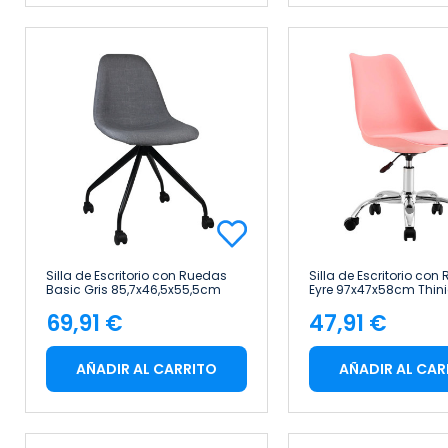
Silla de Escritorio con Ruedas
Silla de Escritorio con
Basic Gris 85,7x46,5x55,5cm
Eyre 97x47x58cm Thin
Thinia Home
69,91 €
47,91 €
Precio
Precio
AÑADIR AL CARRITO
AÑADIR AL CAR