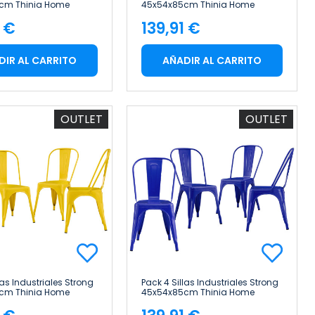
cm Thinia Home
45x54x85cm Thinia Home
1 €
139,91 €
cio
Precio
DIR AL CARRITO
AÑADIR AL CARRITO
OUTLET
OUTLET
las Industriales Strong
Pack 4 Sillas Industriales Strong
cm Thinia Home
45x54x85cm Thinia Home