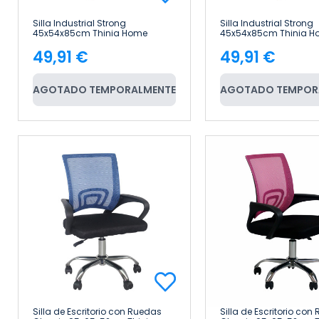
Silla Industrial Strong
Silla Industrial Strong
45x54x85cm Thinia Home
45x54x85cm Thinia H
49,91 €
49,91 €
Precio
Precio
AGOTADO TEMPORALMENTE
AGOTADO TEMPOR
Silla de Escritorio con Ruedas
Silla de Escritorio con