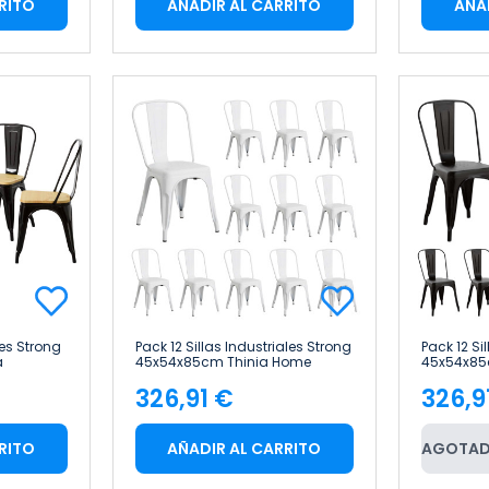
RITO
AÑADIR AL CARRITO
AÑA
les Strong
Pack 12 Sillas Industriales Strong
Pack 12 Si
a
45x54x85cm Thinia Home
45x54x85
ome
326,91 €
326,9
Precio
Pre
RITO
AÑADIR AL CARRITO
AGOTAD