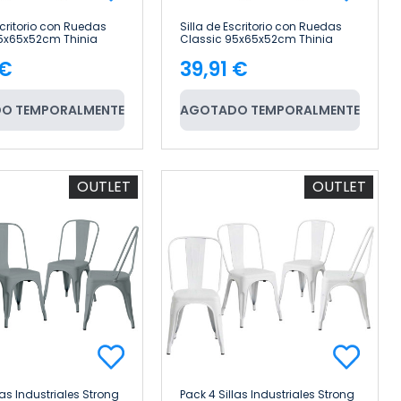
scritorio con Ruedas
Silla de Escritorio con Ruedas
5x65x52cm Thinia
Classic 95x65x52cm Thinia
Home
 €
39,91 €
cio
Precio
O TEMPORALMENTE
AGOTADO TEMPORALMENTE
OUTLET
OUTLET
las Industriales Strong
Pack 4 Sillas Industriales Strong