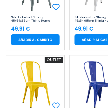
Silla Industrial Strong
Silla Industrial Strong
45x54x85cm Thinia Home
45x54x85cm Thinia H
49,91 €
49,91 €
Precio
Precio
AÑADIR AL CARRITO
AÑADIR AL CAR
OUTLET