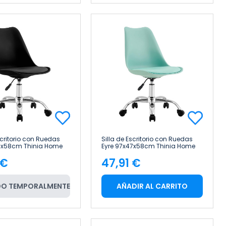
scritorio con Ruedas
Silla de Escritorio con Ruedas
47x58cm Thinia Home
Eyre 97x47x58cm Thinia Home
 €
47,91 €
cio
Precio
O TEMPORALMENTE
AÑADIR AL CARRITO