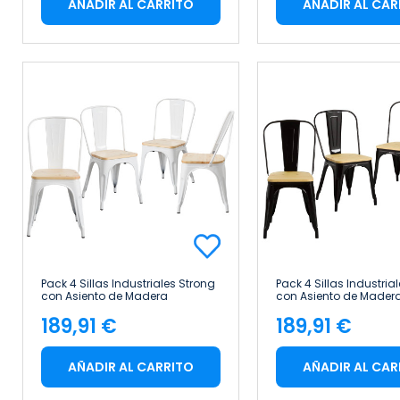
AÑADIR AL CARRITO
AÑADIR AL CAR
Pack 4 Sillas Industriales Strong
Pack 4 Sillas Industria
con Asiento de Madera
con Asiento de Mader
45x54x85cm Thinia Home
45x54x85cm Thinia H
189,91 €
189,91 €
Precio
Precio
AÑADIR AL CARRITO
AÑADIR AL CAR