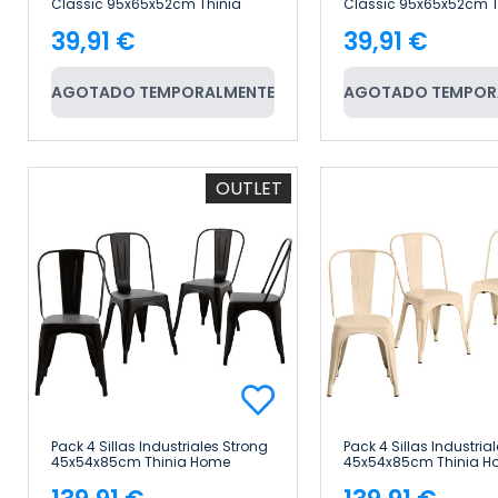
Classic 95x65x52cm Thinia
Classic 95x65x52cm T
Home
Home
39,91 €
39,91 €
Precio
Precio
AGOTADO TEMPORALMENTE
AGOTADO TEMPOR
OUTLET
Pack 4 Sillas Industriales Strong
Pack 4 Sillas Industria
45x54x85cm Thinia Home
45x54x85cm Thinia H