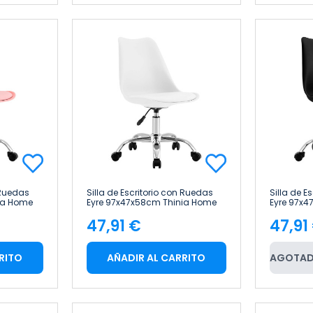
 Ruedas
Silla de Escritorio con Ruedas
Silla de E
ia Home
Eyre 97x47x58cm Thinia Home
Eyre 97x
47,91 €
47,91
Precio
Pre
RITO
AÑADIR AL CARRITO
AGOTAD