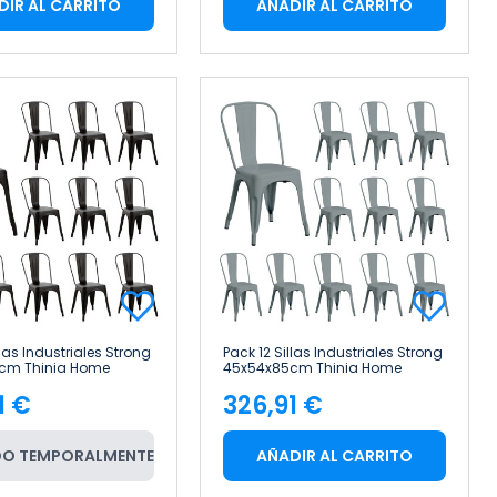
DIR AL CARRITO
AÑADIR AL CARRITO
llas Industriales Strong
Pack 12 Sillas Industriales Strong
cm Thinia Home
45x54x85cm Thinia Home
1 €
326,91 €
cio
Precio
O TEMPORALMENTE
AÑADIR AL CARRITO