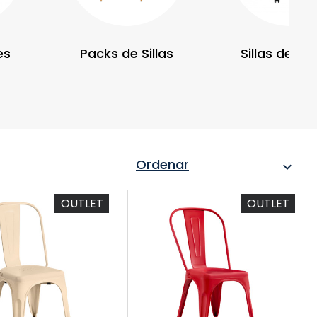
es
Packs de Sillas
Sillas de Di
Ordenar
expand_more
OUTLET
OUTLET