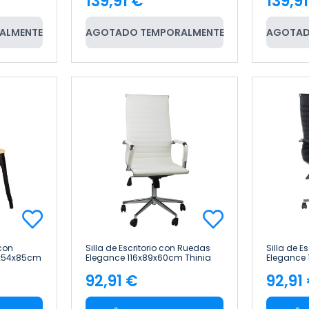
139,91 €
139,9
Precio
Pre
ALMENTE
AGOTADO TEMPORALMENTE
AGOTAD
 con
Silla de Escritorio con Ruedas
Silla de E
5x54x85cm
Elegance 116x89x60cm Thinia
Elegance 
Home
Home
92,91 €
92,91
Precio
Pre