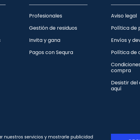
Profesionales
Aviso legal
Gestión de residuos
Política de
s
Invita y gana
Envíos y de
Pagos con Sequra
Política de
Condicione
compra
Desistir del
aquí
© Copyright - ORION91 - CIF B10982650- Todos los
ar nuestros servicios y mostrarle publicidad