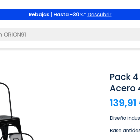
Rebajas | Hasta -30%
*
Descubrir
Pack 4 
Acero
139,91
Diseño indus
Base antides