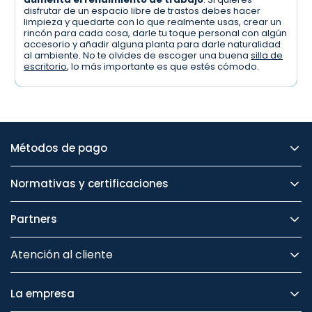
disfrutar de un espacio libre de trastos debes hacer
limpieza y quedarte con lo que realmente usas, crear un
rincón para cada cosa, darle tu toque personal con algún
accesorio y añadir alguna planta para darle naturalidad
al ambiente. No te olvides de escoger una buena
silla de
escritorio
, lo más importante es que estés cómodo.
Métodos de pago
Normativas y certificaciones
Partners
Atención al cliente
La empresa