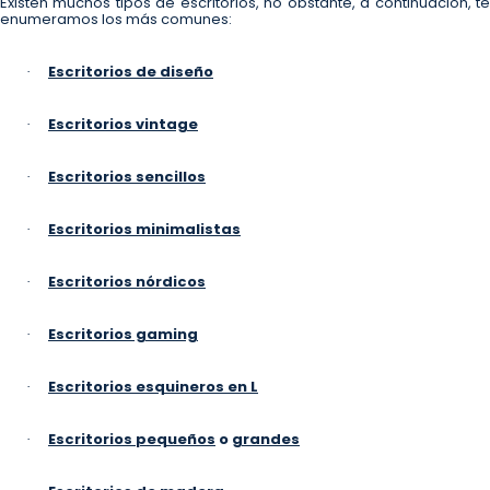
Existen muchos tipos de escritorios, no obstante, a continuación, te
enumeramos los más comunes:
Escritorios de diseño
·
Escritorios vintage
·
Escritorios sencillos
·
Escritorios minimalistas
·
Escritorios nórdicos
·
Escritorios gaming
·
Escritorios esquineros en L
·
Escritorios pequeños
o
grandes
·