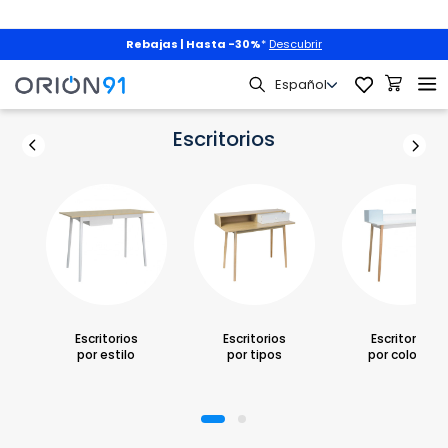
Rebajas | Hasta -30%
*
Descubrir
Mobiliario
Oficina
Escritorios
Escritorios
Escritorios
Escritorios
Escritorios
por estilo
por tipos
por colores
1
2