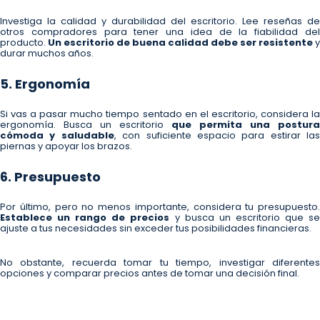
Investiga la calidad y durabilidad del escritorio. Lee reseñas de
otros compradores para tener una idea de la fiabilidad del
producto.
Un escritorio de buena calidad debe ser resistente
y
durar muchos años.
5. Ergonomía
Si vas a pasar mucho tiempo sentado en el escritorio, considera la
ergonomía. Busca un escritorio
que permita una postura
cómoda y saludable
, con suficiente espacio para estirar las
piernas y apoyar los brazos.
6. Presupuesto
Por último, pero no menos importante, considera tu presupuesto.
Establece un rango de precios
y busca un escritorio que s
ajuste a tus necesidades sin exceder tus posibilidades financieras.
No obstante, recuerda tomar tu tiempo, investigar diferentes
opciones y comparar precios antes de tomar una decisión final.