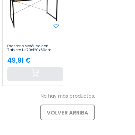
Escritorio Metálico con
Tablero Lir 70x120x60cm
7house
49,91 €
Precio
No hay más productos.
VOLVER ARRIBA