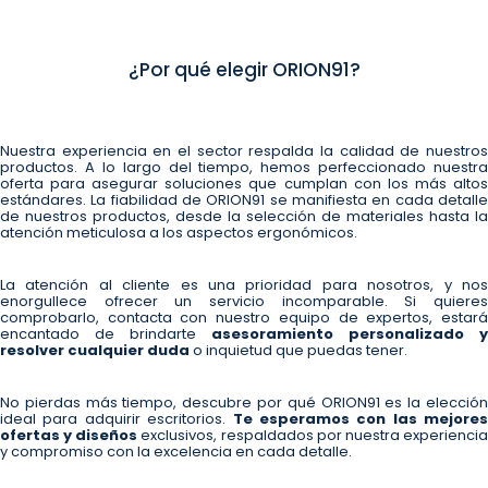
¿Por qué elegir ORION91?
Nuestra experiencia en el sector respalda la calidad de nuestros
productos. A lo largo del tiempo, hemos perfeccionado nuestra
oferta para asegurar soluciones que cumplan con los más altos
estándares. La fiabilidad de ORION91 se manifiesta en cada detalle
de nuestros productos, desde la selección de materiales hasta la
atención meticulosa a los aspectos ergonómicos.
La atención al cliente es una prioridad para nosotros, y nos
enorgullece ofrecer un servicio incomparable. Si quieres
comprobarlo, contacta con nuestro equipo de expertos, estará
encantado de brindarte
asesoramiento personalizado y
resolver cualquier duda
o inquietud que puedas tener.
No pierdas más tiempo, descubre por qué ORION91 es la elección
ideal para adquirir escritorios.
Te esperamos con las mejores
ofertas y diseños
exclusivos, respaldados por nuestra experienci
y compromiso con la excelencia en cada detalle.