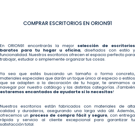
COMPRAR ESCRITORIOS EN ORION91
En ORION91 encontrarás la mejor
selección de escritorio
baratos para tu hogar u oficina
, diseñados con estilo 
funcionalidad. Nuestros escritorios ofrecen el espacio perfecto para
trabajar, estudiar o simplemente organizar tus cosas.
Ya sea que estés buscando un tamaño o forma concreto,
materiales especiales que darán un toque único al especio o estilos
que se adapten a la decoración de tu hogar, te animamos a
navegar por nuestro catálogo y las distintas categorías. ¡También
estaremos encantados de ayudarte si lo necesitas
!
Nuestros escritorios están fabricados con materiales de alta
calidad y duraderos, asegurando una larga vida útil. Además,
ofrecemos un
proceso de compra fácil y seguro
, con entreg
rápida y servicio al cliente excepcional para garantizar tu
satisfacción total.