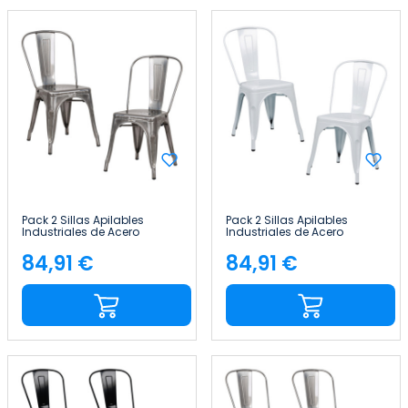
Pack 2 Sillas Apilables
Pack 2 Sillas Apilables
Industriales de Acero
Industriales de Acero
45x45x85cm Thinia Home
45x45x85cm Thinia Home
84,91 €
84,91 €
Precio
Precio