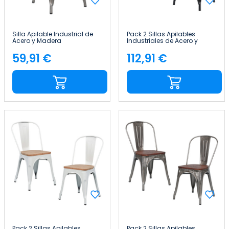
Silla Apilable Industrial de
Pack 2 Sillas Apilables
Acero y Madera
Industriales de Acero y
45x45x85cm Thinia Home
Madera 45x45x85cm Thinia
Home
59,91 €
112,91 €
Precio
Precio
Pack 2 Sillas Apilables
Pack 2 Sillas Apilables