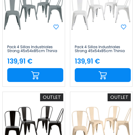
Pack 4 Sillas Industriales
Pack 4 Sillas Industriales
Strong 45x54x85cm Thinia
Strong 45x54x85cm Thinia
Home
Home
139,91 €
139,91 €
Precio
Precio
OUTLET
OUTLET