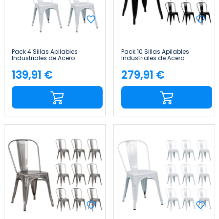
Pack 4 Sillas Apilables
Pack 10 Sillas Apilables
Industriales de Acero
Industriales de Acero
45x45x85cm Thinia Home
45x45x85cm Thinia Home
139,91 €
279,91 €
Precio
Precio