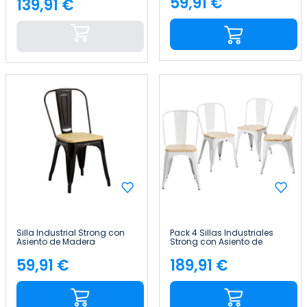
59,91 €
139,91 €
Precio
Precio
Silla Industrial Strong con
Pack 4 Sillas Industriales
Asiento de Madera
Strong con Asiento de
45x54x85cm Thinia Home
Madera 45x54x85cm Thinia
Home
59,91 €
189,91 €
Precio
Precio