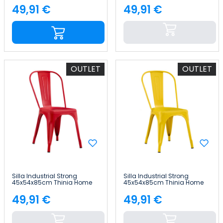
49,91 €
49,91 €
Precio
Precio
OUTLET
OUTLET
Silla Industrial Strong
Silla Industrial Strong
45x54x85cm Thinia Home
45x54x85cm Thinia Home
49,91 €
49,91 €
Precio
Precio