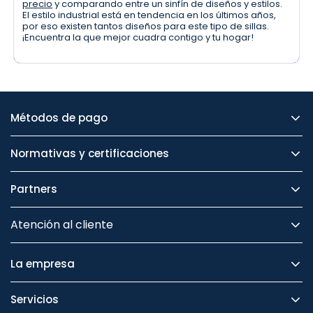
precio
y comparando entre un sinfín de diseños y estilos.
El estilo industrial está en tendencia en los últimos años,
por eso existen tantos diseños para este tipo de sillas.
¡Encuentra la que mejor cuadra contigo y tu hogar!
Métodos de pago
Normativas y certificaciones
Partners
Atención al cliente
La empresa
Servicios