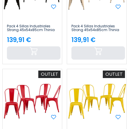
Pack 4 Sillas Industriales
Pack 4 Sillas Industriales
Strong 45x54x85cm Thinia
Strong 45x54x85cm Thinia
Home
Home
139,91 €
139,91 €
Precio
Precio
OUTLET
OUTLET