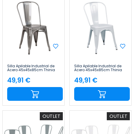
Silla Apilable Industrial de
Silla Apilable Industrial de
Acero 45x45x85cm Thinia
Acero 45x45x85cm Thinia
Home
Home
49,91 €
49,91 €
Precio
Precio
OUTLET
OUTLET