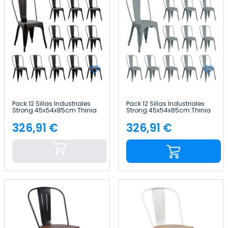
Pack 12 Sillas Industriales
Pack 12 Sillas Industriales
Strong 45x54x85cm Thinia
Strong 45x54x85cm Thinia
Home
Home
326,91 €
326,91 €
Precio
Precio