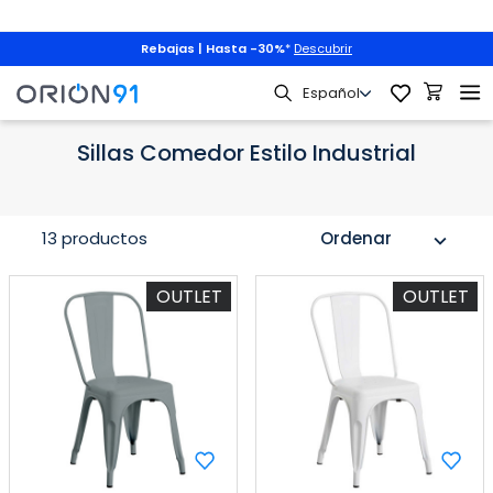
Rebajas | Hasta -30%
*
Descubrir
Sillas de Comedor por Estilo
Sillas Comedor Estilo Industrial
Sillas Comedor Estilo Industrial
13 productos
Ordenar
expand_more
OUTLET
OUTLET