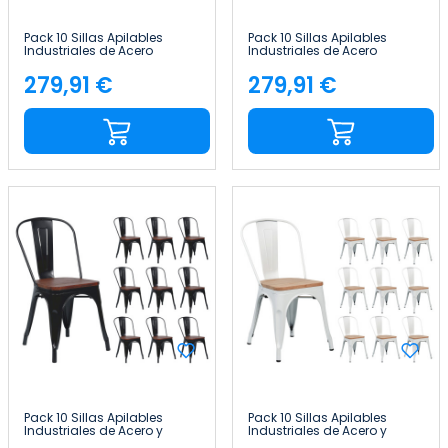
Pack 10 Sillas Apilables
Pack 10 Sillas Apilables
Industriales de Acero
Industriales de Acero
45x45x85cm Thinia Home
45x45x85cm Thinia Home
279,91 €
279,91 €
Precio
Precio
Pack 10 Sillas Apilables
Pack 10 Sillas Apilables
Industriales de Acero y
Industriales de Acero y
Madera 45x45x85cm Thinia
Madera 45x45x85cm Thinia