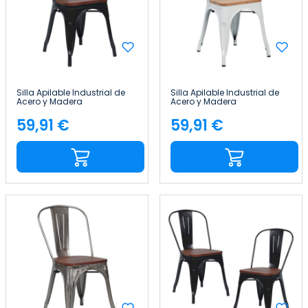
Silla Apilable Industrial de
Silla Apilable Industrial de
Acero y Madera
Acero y Madera
45x45x85cm Thinia Home
45x45x85cm Thinia Home
59,91 €
59,91 €
Precio
Precio