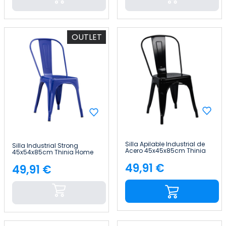
OUTLET
Silla Apilable Industrial de
Silla Industrial Strong
Acero 45x45x85cm Thinia
45x54x85cm Thinia Home
Home
49,91 €
49,91 €
Precio
Precio