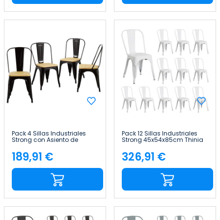
Pack 4 Sillas Industriales
Pack 12 Sillas Industriales
Strong con Asiento de
Strong 45x54x85cm Thinia
Madera 45x54x85cm Thinia
Home
Home
189,91 €
326,91 €
Precio
Precio