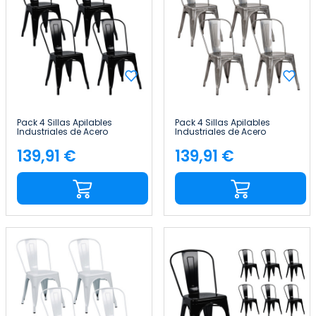
Pack 4 Sillas Apilables
Pack 4 Sillas Apilables
Industriales de Acero
Industriales de Acero
45x45x85cm Thinia Home
45x45x85cm Thinia Home
139,91 €
139,91 €
Precio
Precio