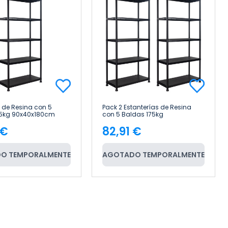
a de Resina con 5
Pack 2 Estanterías de Resina
75kg 90x40x180cm
con 5 Baldas 175kg
ome
90x40x180cm Thinia Home
 €
82,91 €
cio
Precio
O TEMPORALMENTE
AGOTADO TEMPORALMENTE