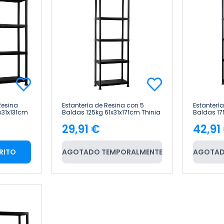
Resina
Estantería de Resina con 5
Estanterí
x31x131cm
Baldas 125kg 61x31x171cm Thinia
Baldas 1
Home
Thinia H
29,91 €
42,91
Precio
Pre
RITO
AGOTADO TEMPORALMENTE
AGOTAD