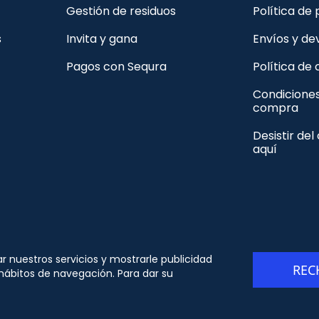
Gestión de residuos
Política de
s
Invita y gana
Envíos y de
Pagos con Sequra
Política de
Condicione
compra
Desistir del
aquí
© Copyright - ORION91 - CIF B10982650- Todos los
ar nuestros servicios y mostrarle publicidad
REC
derechos reservados
 hábitos de navegación. Para dar su