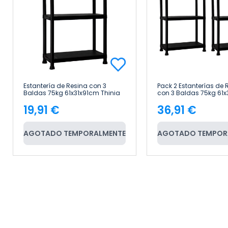
Estantería de Resina con 3
Pack 2 Estanterías de 
Baldas 75kg 61x31x91cm Thinia
con 3 Baldas 75kg 61
Home
Thinia Home
19,91 €
36,91 €
Precio
Precio
AGOTADO TEMPORALMENTE
AGOTADO TEMPOR