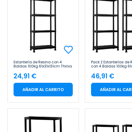
Estantería de Resina con 4
Pack 2 Estanterías de 
Baldas 100kg 61x31x131cm Thinia
con 4 Baldas 100kg 61
Home
Thinia Home
24,91 €
46,91 €
Precio
Precio
AÑADIR AL CARRITO
AÑADIR AL CAR