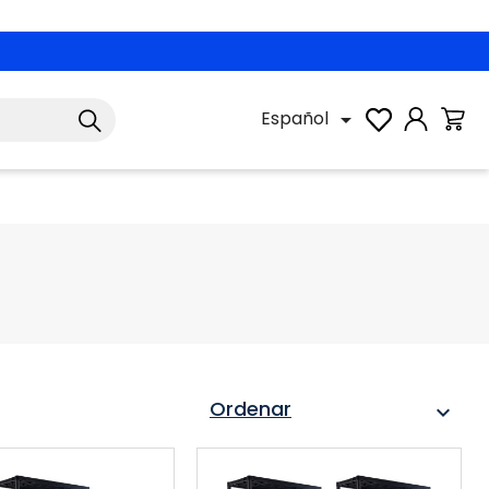
Español

Ordenar
expand_more