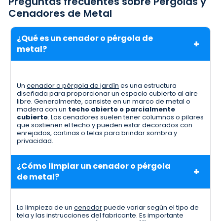
Preguntas frecuentes sobre Pérgolas y
Cenadores de Metal
¿Qué es un cenador o pérgola de
metal?
Un
cenador o pérgola de jardín
es una estructura
diseñada para proporcionar un espacio cubierto al aire
libre. Generalmente, consiste en un marco de metal o
madera con un
techo abierto o parcialmente
cubierto
. Los cenadores suelen tener columnas o pilares
que sostienen el techo y pueden estar decorados con
enrejados, cortinas o telas para brindar sombra y
privacidad.
¿Cómo limpiar un cenador o pérgola
de metal?
La limpieza de un
cenador
puede variar según el tipo de
tela y las instrucciones del fabricante. Es importante