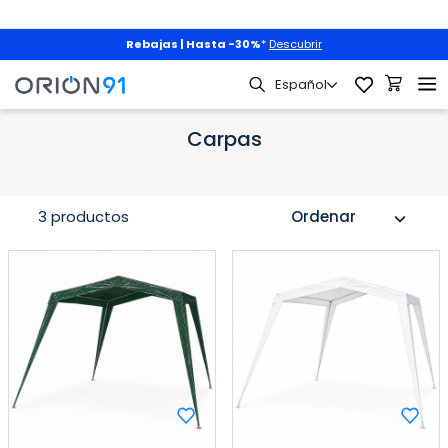
Rebajas | Hasta -30%
*
Descubrir
Jardín y Terraza
Carpas
Carpas
3 productos
Ordenar
expand_more