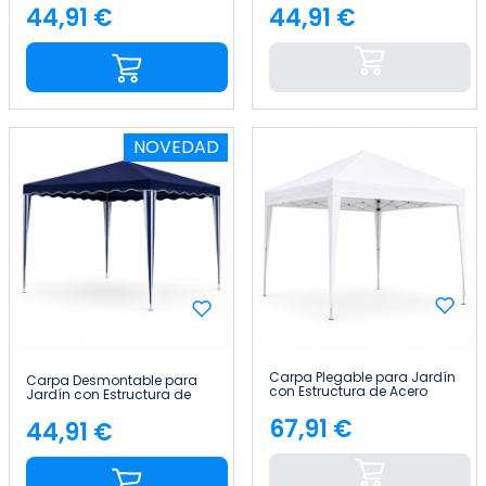
7house
7house
44,91 €
44,91 €
Precio
Precio
NOVEDAD
Carpa Plegable para Jardín
Carpa Desmontable para
con Estructura de Acero
Jardín con Estructura de
300x300x300cm 7house
Acero 300x300x300cm
67,91 €
7house
44,91 €
Precio
Precio