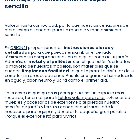
sencillo
Valoramos tu comodidad, por lo que nuestros
cenadores de
metal
están diseñados para un montaje y mantenimiento
sencillo.
En
ORION91
proporcionamos
instrucciones claras y
detalladas
para que puedas ensamblar el cenador
fácilmente sin complicaciones en cualquier zona de tu jardín.
Además, el
metal y el poliéster
con el que están fabricados
la mayoría de nuestros modelos, son materiales que se
pueden
limpiar con facilidad
, lo que te permite disfrutar de tu
cenador sin preocupaciones. Pásale una gamuza humedecida
en agua y jabón neutro y lucirá como el primer día.
En el caso de que quieras proteger del sol un espacio más
reducido, tenemos para ti
toldos vela y parasoles
. ¿Buscando
muebles y accesorios de exterior? No te pierdas nuestra
sección de
jardín y terraza
donde encontrarás todo lo
necesario para equipar y decorar tu pequeño gran paraíso.
¡Porque el exterior está para vivirlo!