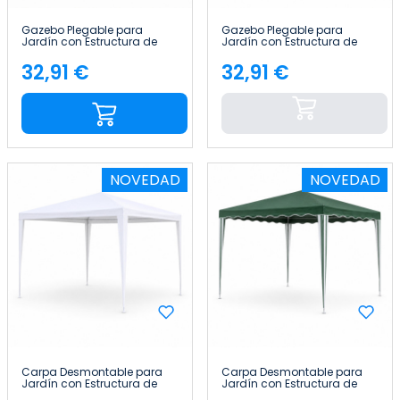
Gazebo Plegable para
Gazebo Plegable para
Jardín con Estructura de
Jardín con Estructura de
Acero 330x330x240cm
Acero 330x330x240cm
7house
7house
32,91 €
32,91 €
Precio
Precio
NOVEDAD
NOVEDAD
Carpa Desmontable para
Carpa Desmontable para
Jardín con Estructura de
Jardín con Estructura de
Acero 300x300x300cm
Acero 300x300x300cm