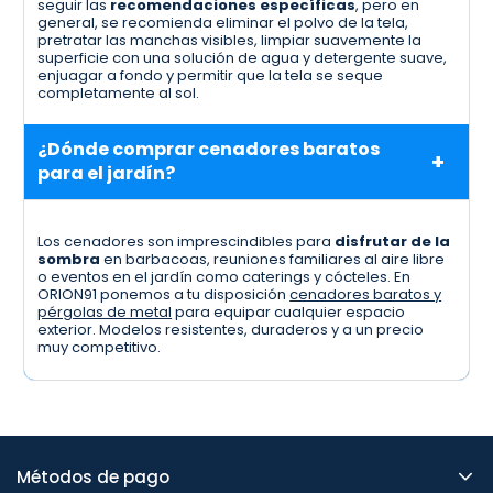
seguir las
recomendaciones específicas
, pero en
general, se recomienda eliminar el polvo de la tela,
pretratar las manchas visibles, limpiar suavemente la
superficie con una solución de agua y detergente suave,
enjuagar a fondo y permitir que la tela se seque
completamente al sol.
¿Dónde comprar cenadores baratos
para el jardín?
Los cenadores son imprescindibles para
disfrutar de la
sombra
en barbacoas, reuniones familiares al aire libre
o eventos en el jardín como caterings y cócteles. En
ORION91 ponemos a tu disposición
cenadores baratos y
pérgolas de metal
para equipar cualquier espacio
exterior. Modelos resistentes, duraderos y a un precio
muy competitivo.
Métodos de pago