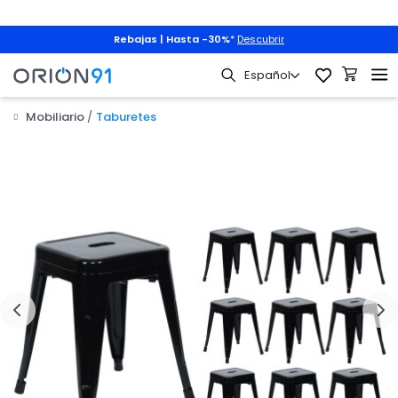
Rebajas | Hasta -30%
*
Descubrir
Mobiliario
Taburetes