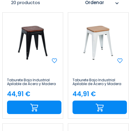
20 productos
Ordenar
expand_more
Taburete Bajo Industrial
Taburete Bajo Industrial
Apilable de Acero y Madera
Apilable de Acero y Madera
38x38x46cm Thinia Home
38x38x46cm Thinia Home
44,91 €
44,91 €
Precio
Precio