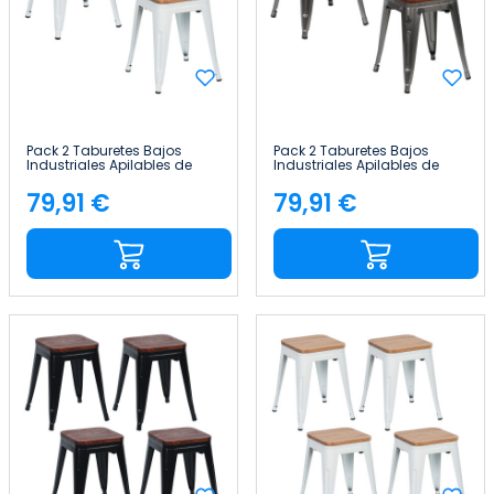
Pack 2 Taburetes Bajos
Pack 2 Taburetes Bajos
Industriales Apilables de
Industriales Apilables de
Acero y Madera
Acero y Madera
38x38x46cm Thinia Home
38x38x46cm Thinia Home
79,91 €
79,91 €
Precio
Precio