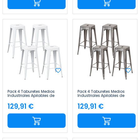
Pack 4 Taburetes Medios
Pack 4 Taburetes Medios
Industriales Apilables de
Industriales Apilables de
Acero 43x43x76cm Thinia
Acero 43x43x76cm Thinia
Home
Home
129,91 €
129,91 €
Precio
Precio