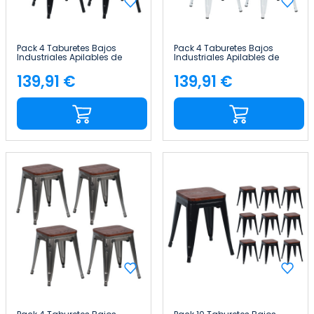
Pack 4 Taburetes Bajos
Pack 4 Taburetes Bajos
Industriales Apilables de
Industriales Apilables de
Acero y Madera
Acero y Madera
38x38x46cm Thinia Home
38x38x46cm Thinia Home
139,91 €
139,91 €
Precio
Precio