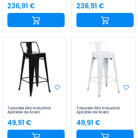
Home
Home
236,91 €
236,91 €
Precio
Precio
Taburete Alto Industrial
Taburete Alto Industrial
Apilable de Acero
Apilable de Acero
41x41x85cm Thinia Home
41x41x85cm Thinia Home
49,91 €
49,91 €
Precio
Precio