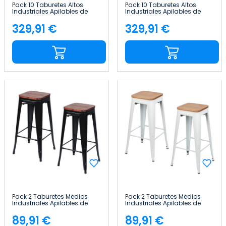
Pack 10 Taburetes Altos
Pack 10 Taburetes Altos
Industriales Apilables de
Industriales Apilables de
Acero 41x41x85cm Thinia
Acero 41x41x85cm Thinia
Home
Home
329,91 €
329,91 €
Precio
Precio
Pack 2 Taburetes Medios
Pack 2 Taburetes Medios
Industriales Apilables de
Industriales Apilables de
Acero y Madera
Acero y Madera
43x43x76cm Thinia Home
43x43x76cm Thinia Home
89,91 €
89,91 €
Precio
Precio