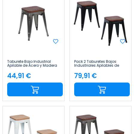
Taburete Bajo Industrial
Pack 2 Taburetes Bajos
Apilable de Acero y Madera
Industriales Apilables de
38x38x46cm Thinia Home
Acero y Madera
38x38x46cm Thinia Home
44,91 €
79,91 €
Precio
Precio