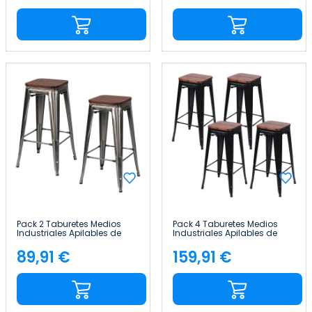
Pack 2 Taburetes Medios
Pack 4 Taburetes Medios
Industriales Apilables de
Industriales Apilables de
Acero y Madera
Acero y Madera
43x43x76cm Thinia Home
43x43x76cm Thinia Home
89,91 €
159,91 €
Precio
Precio