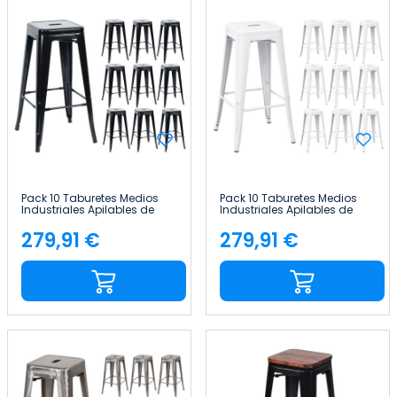
Pack 10 Taburetes Medios
Pack 10 Taburetes Medios
Industriales Apilables de
Industriales Apilables de
Acero 43x43x76cm Thinia
Acero 43x43x76cm Thinia
Home
Home
279,91 €
279,91 €
Precio
Precio