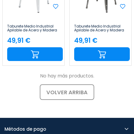
Taburete Medio Industrial
Taburete Medio Industrial
Apilable de Acero y Madera
Apilable de Acero y Madera
43x43x76cm Thinia Home
43x43x76cm Thinia Home
49,91 €
49,91 €
Precio
Precio
No hay más productos.
VOLVER ARRIBA
Métodos de pago