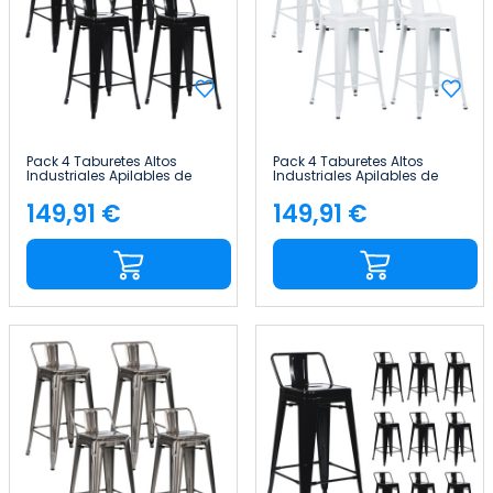
Pack 4 Taburetes Altos
Pack 4 Taburetes Altos
Industriales Apilables de
Industriales Apilables de
Acero 41x41x85cm Thinia
Acero 41x41x85cm Thinia
Home
Home
149,91 €
149,91 €
Precio
Precio