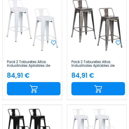
Pack 2 Taburetes Altos
Pack 2 Taburetes Altos
Industriales Apilables de
Industriales Apilables de
Acero 41x41x85cm Thinia
Acero 41x41x85cm Thinia
Home
Home
84,91 €
84,91 €
Precio
Precio