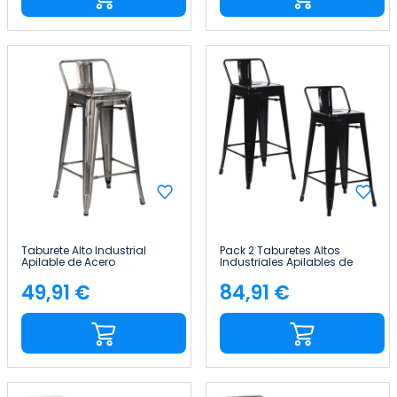
Taburete Alto Industrial
Pack 2 Taburetes Altos
Apilable de Acero
Industriales Apilables de
41x41x85cm Thinia Home
Acero 41x41x85cm Thinia
Home
49,91 €
84,91 €
Precio
Precio