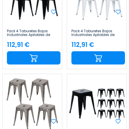
Pack 4 Taburetes Bajos
Pack 4 Taburetes Bajos
Industriales Apilables de
Industriales Apilables de
Acero 38x38x46cm Thinia
Acero 38x38x46cm Thinia
Home
Home
112,91 €
112,91 €
Precio
Precio