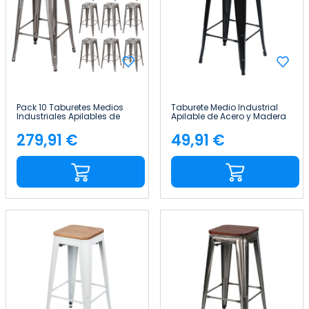
Pack 10 Taburetes Medios
Taburete Medio Industrial
Industriales Apilables de
Apilable de Acero y Madera
Acero 43x43x76cm Thinia
43x43x76cm Thinia Home
Home
279,91 €
49,91 €
Precio
Precio