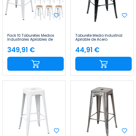
Pack 10 Taburetes Medios
Taburete Medio Industrial
Industriales Apilables de
Apilable de Acero
Acero y Madera
43x43x76cm Thinia Home
43x43x76cm Thinia Home
349,91 €
44,91 €
Precio
Precio