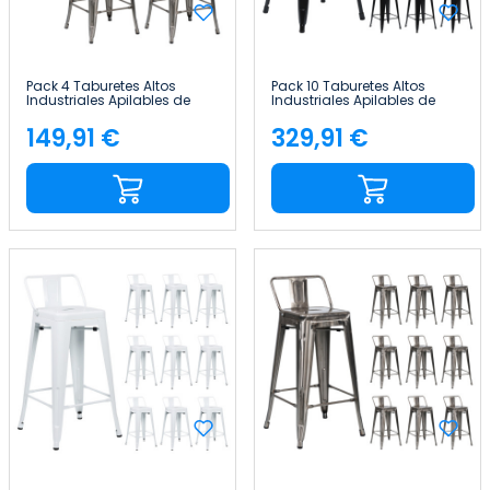
Pack 4 Taburetes Altos
Pack 10 Taburetes Altos
Industriales Apilables de
Industriales Apilables de
Acero 41x41x85cm Thinia
Acero 41x41x85cm Thinia
Home
Home
149,91 €
329,91 €
Precio
Precio