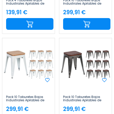
Pack 4 Taburetes Bajos
Pack 10 Taburetes Bajos
Industriales Apilables de
Industriales Apilables de
Acero y Madera
Acero y Madera
38x38x46cm Thinia Home
38x38x46cm Thinia Home
139,91 €
299,91 €
Precio
Precio
Pack 10 Taburetes Bajos
Pack 10 Taburetes Bajos
Industriales Apilables de
Industriales Apilables de
Acero y Madera
Acero y Madera
38x38x46cm Thinia Home
38x38x46cm Thinia Home
299,91 €
299,91 €
Precio
Precio