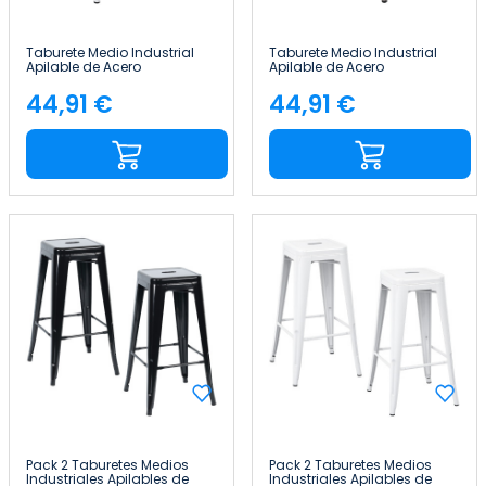
Taburete Medio Industrial
Taburete Medio Industrial
Apilable de Acero
Apilable de Acero
43x43x76cm Thinia Home
43x43x76cm Thinia Home
44,91 €
44,91 €
Precio
Precio
Pack 2 Taburetes Medios
Pack 2 Taburetes Medios
Industriales Apilables de
Industriales Apilables de