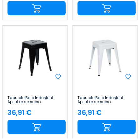
Taburete Bajo Industrial
Taburete Bajo Industrial
Apilable de Acero
Apilable de Acero
38x38x46cm Thinia Home
38x38x46cm Thinia Home
36,91 €
36,91 €
Precio
Precio