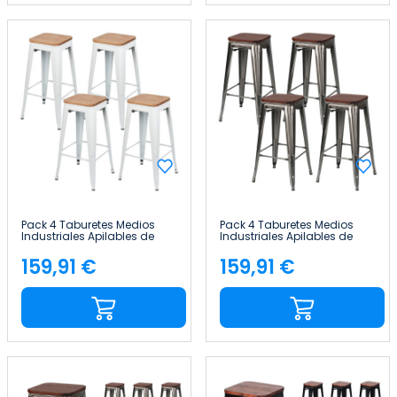
Pack 4 Taburetes Medios
Pack 4 Taburetes Medios
Industriales Apilables de
Industriales Apilables de
Acero y Madera
Acero y Madera
43x43x76cm Thinia Home
43x43x76cm Thinia Home
159,91 €
159,91 €
Precio
Precio