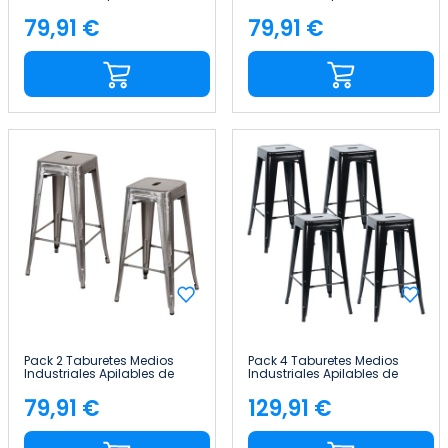
Acero 43x43x76cm Thinia
Acero 43x43x76cm Thinia
Home
Home
79,91 €
79,91 €
Precio
Precio
Pack 2 Taburetes Medios
Pack 4 Taburetes Medios
Industriales Apilables de
Industriales Apilables de
Acero 43x43x76cm Thinia
Acero 43x43x76cm Thinia
Home
Home
79,91 €
129,91 €
Precio
Precio