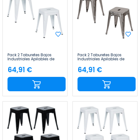
Pack 2 Taburetes Bajos
Pack 2 Taburetes Bajos
Industriales Apilables de
Industriales Apilables de
Acero 38x38x46cm Thinia
Acero 38x38x46cm Thinia
Home
Home
64,91 €
64,91 €
Precio
Precio