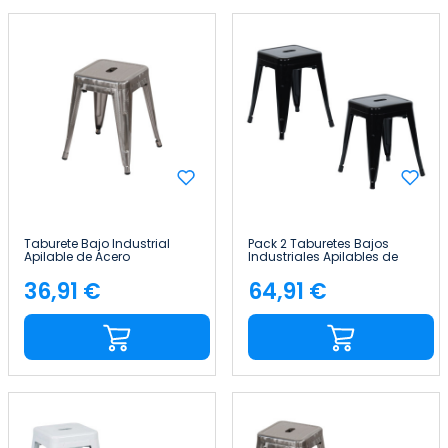
Taburete Bajo Industrial
Pack 2 Taburetes Bajos
Apilable de Acero
Industriales Apilables de
38x38x46cm Thinia Home
Acero 38x38x46cm Thinia
Home
36,91 €
64,91 €
Precio
Precio