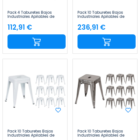
Pack 4 Taburetes Bajos
Pack 10 Taburetes Bajos
Industriales Apilables de
Industriales Apilables de
Acero 38x38x46cm Thinia
Acero 38x38x46cm Thinia
Home
Home
112,91 €
236,91 €
Precio
Precio
Pack 10 Taburetes Bajos
Pack 10 Taburetes Bajos
Industriales Apilables de
Industriales Apilables de
Acero 38x38x46cm Thinia
Acero 38x38x46cm Thinia