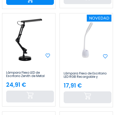
NOVEDAD
Lámpara Flexo LED de
Lámpara Flexo de Escritorio
Escritorio Zenith de Metal
LED RGB Recargable y
50cm 7house
Regulable con Portalápices
24,91 €
60cm 7house
17,91 €
Precio
Precio