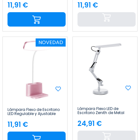
7house
7house
11,91 €
11,91 €
Precio
Precio
NOVEDAD
Lámpara Flexo LED de
Lámpara Flexo de Escritorio
Escritorio Zenith de Metal
LED Regulable y Ajustable
50cm 7house
con Portalápices 36.5cm
24,91 €
7house
11,91 €
Precio
Precio