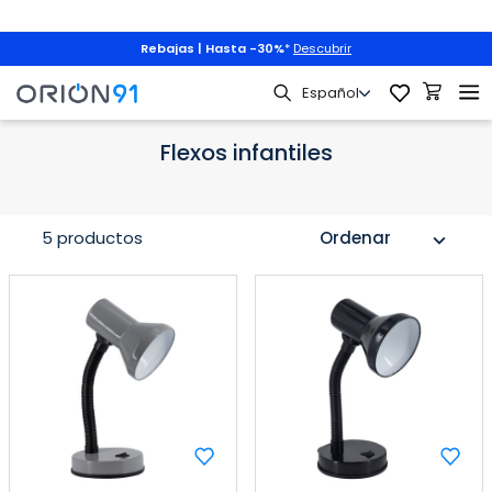
Rebajas | Hasta -30%
*
Descubrir
critorios
Flexos escritorio
Flexos por estilo
Flexos infantiles
Flexos infantiles
5 productos
Ordenar
expand_more