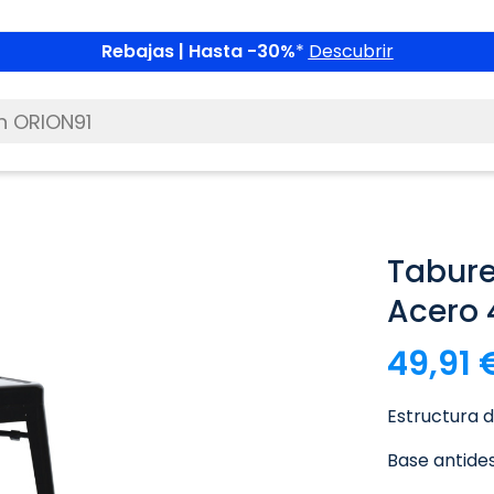
Rebajas | Hasta -30%
*
Descubrir
Taburet
Acero 
49,91 
Estructura d
Base antides