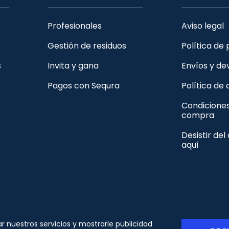
Profesionales
Aviso legal
Gestión de residuos
Política de
s
Invita y gana
Envíos y de
Pagos con Sequra
Política de
Condicione
compra
Desistir del
aquí
© Copyright - ORION91 - CIF B10982650- Todos los
ar nuestros servicios y mostrarle publicidad