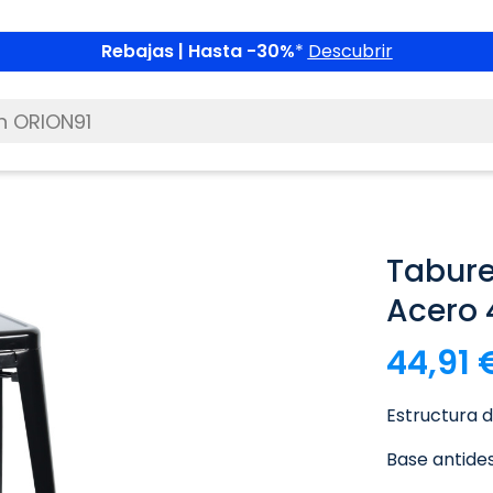
Rebajas | Hasta -30%
*
Descubrir
Tabure
Acero 
44,91 
Estructura d
Base antides