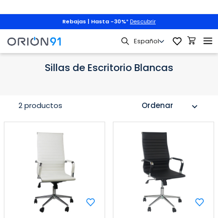
Rebajas | Hasta -30%
*
Descubrir
rio
Sillas de Escritorio por Colores
Sillas de Escritorio Blancas
Sillas de Escritorio Blancas
2 productos
Ordenar
expand_more