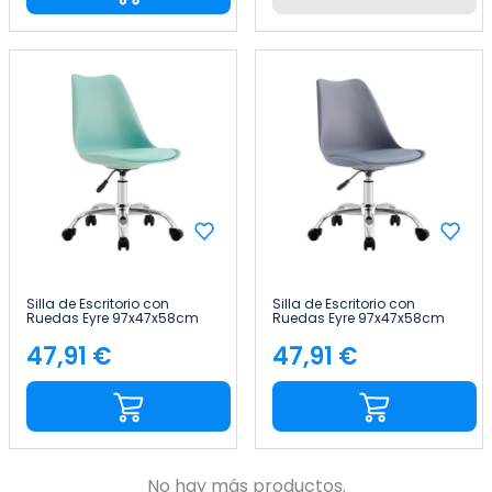
Silla de Escritorio con
Silla de Escritorio con
Ruedas Eyre 97x47x58cm
Ruedas Eyre 97x47x58cm
Thinia Home
Thinia Home
47,91 €
47,91 €
Precio
Precio
No hay más productos.