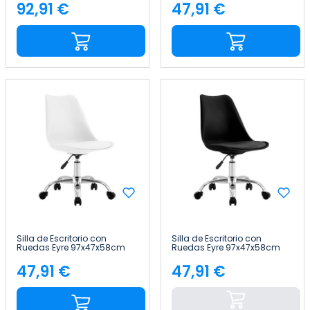
92,91 €
47,91 €
Precio
Precio
Silla de Escritorio con
Silla de Escritorio con
Ruedas Eyre 97x47x58cm
Ruedas Eyre 97x47x58cm
Thinia Home
Thinia Home
47,91 €
47,91 €
Precio
Precio