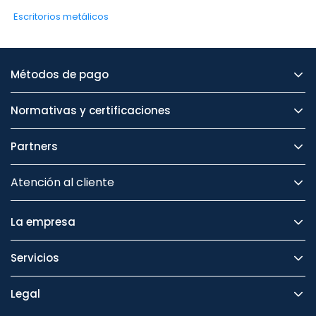
Escritorios metálicos
Métodos de pago
Normativas y certificaciones
Partners
Atención al cliente
La empresa
Servicios
Legal