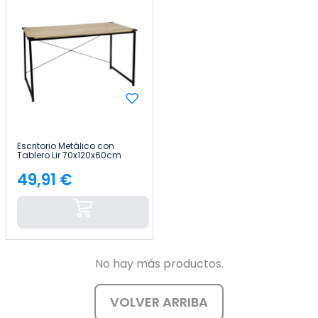
Escritorio Metálico con
Tablero Lir 70x120x60cm
7house
49,91 €
Precio
No hay más productos.
VOLVER ARRIBA