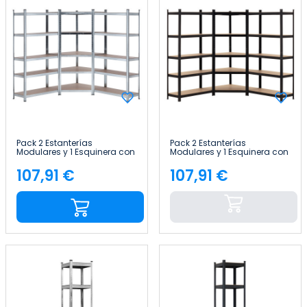
Pack 2 Estanterías
Pack 2 Estanterías
Modulares y 1 Esquinera con
Modulares y 1 Esquinera con
5 baldas 2625kg
5 baldas 2625kg
136x40x180cm Thinia Home
136x40x180cm Thinia Home
107,91 €
107,91 €
Precio
Precio