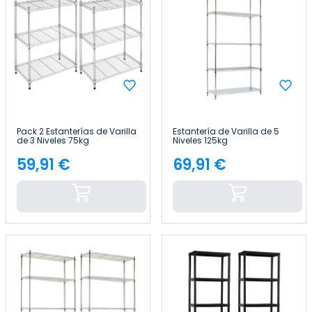
Pack 2 Estanterías de Varilla
Estantería de Varilla de 5
de 3 Niveles 75kg
Niveles 125kg
60x35x76cm Thinia Home
182.8x91.4x35.5cm Thinia
Home
59,91 €
69,91 €
Precio
Precio