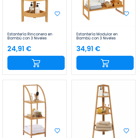
Estantería Rinconera en
Estantería Modular en
Bambú con 3 Niveles
Bambú con 3 Niveles
Canoply 61x23x23cm Thinia
Canoply 84x69.5x33.5cm
Home
Thinia Home
24,91 €
34,91 €
Precio
Precio