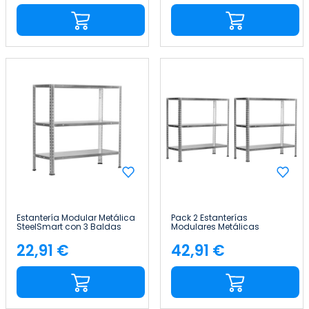
Estantería Modular Metálica
Pack 2 Estanterías
SteelSmart con 3 Baldas
Modulares Metálicas
120kg 70x30x70cm 7house
SteelSmart con 3 Baldas
120kg 70x30x70cm 7house
22,91 €
42,91 €
Precio
Precio