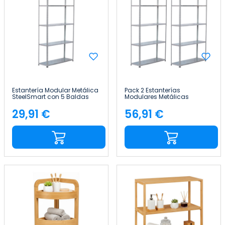
Estantería Modular Metálica
Pack 2 Estanterías
SteelSmart con 5 Baldas
Modulares Metálicas
200kg 180x30x90cm 7house
SteelSmart con 5 Baldas
200kg 180x30x90cm 7house
29,91 €
56,91 €
Precio
Precio