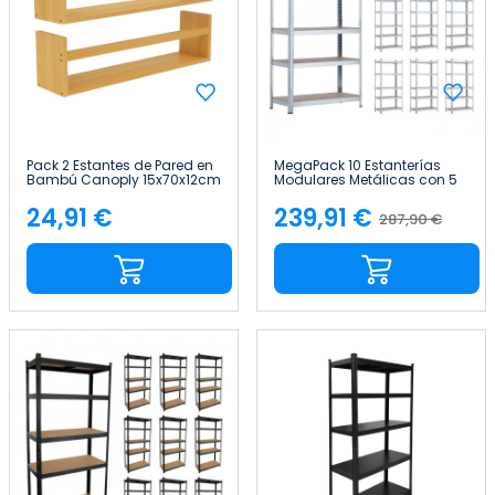
Pack 2 Estantes de Pared en
MegaPack 10 Estanterías
Bambú Canoply 15x70x12cm
Modulares Metálicas con 5
Thinia Home
Baldas 875kg 90x40x180cm
Thinia Home
24,91 €
239,91 €
287,90 €
Precio
Precio
Precio
base