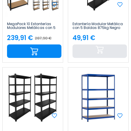
MegaPack 10 Estanterías
Estantería Modular Metálica
Modulares Metálicas con 5
con 5 Baldas 875kg Negro
Baldas 875kg 90x40x180cm
90x40x180 cm 7house
Thinia Home
239,91 €
49,91 €
287,90 €
Precio
Precio
Precio
base