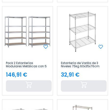
Pack 2 Estanterías
Estantería de Varilla de 3
Modulares Metálicas con 5
Niveles 75kg 60x35x76cm
Baldas 1250kg
Thinia Home
120x60x180cm Thinia Home
146,91 €
32,91 €
Precio
Precio