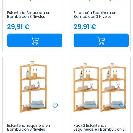
Estantería Arqueada en
Estantería Esquinera en
Bambú con 3 Niveles
Bambú con 3 Niveles
Canoply 110.5x37x35cm
Canoply 103x31.9x31.9cm
Thinia Home
Thinia Home
29,91 €
29,91 €
Precio
Precio
Estantería Esquinera en
Pack 2 Estanterías
Bambú con 3 Niveles
Esquineras en Bambú con 3