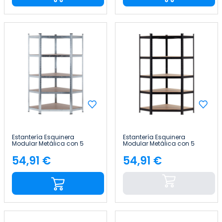
Estantería Esquinera
Estantería Esquinera
Modular Metálica con 5
Modular Metálica con 5
Baldas 875kg 80x40x180cm
Baldas 875kg 80x40x180cm
Thinia Home
Thinia Home
54,91 €
54,91 €
Precio
Precio