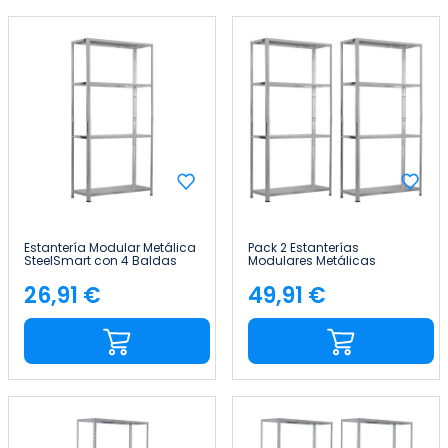
Estantería Modular Metálica
Pack 2 Estanterías
SteelSmart con 4 Baldas
Modulares Metálicas
160kg 145x30x70cm 7house
SteelSmart con 4 Baldas
160kg 145x30x70cm 7house
26,91 €
49,91 €
Precio
Precio