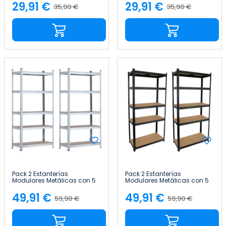
29,91 €
29,91 €
35,90 €
35,90 €
Precio
Precio
Precio
Precio
base
base
Pack 2 Estanterías
Pack 2 Estanterías
Modulares Metálicas con 5
Modulares Metálicas con 5
Baldas 875kg 90x40x180cm
Baldas 875kg 90x40x180cm
Thinia Home
Thinia Home
49,91 €
49,91 €
59,90 €
59,90 €
Precio
Precio
Precio
Precio
base
base