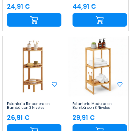
Canoply 80x36.5x33.5cm
Niveles Canoply
Thinia Home
80x36.5x33.5cm Thinia
24,91 €
44,91 €
Precio
Precio
Home
Estantería Rinconera en
Estantería Modular en
Bambú con 3 Niveles
Bambú con 3 Niveles
Canoply 85x29x29cm Thinia
Canoply 84x35.1x33.5cm
Home
Thinia Home
26,91 €
29,91 €
Precio
Precio