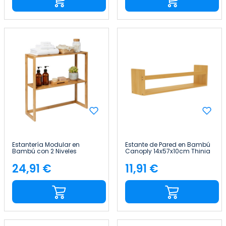
Estantería Modular en
Estante de Pared en Bambú
Bambú con 2 Niveles
Canoply 14x57x10cm Thinia
Canoply 60x57x20cm Thinia
Home
Home
24,91 €
11,91 €
Precio
Precio