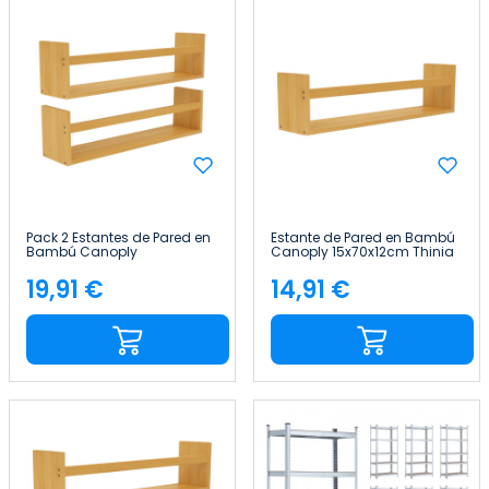
Pack 2 Estantes de Pared en
Estante de Pared en Bambú
Bambú Canoply
Canoply 15x70x12cm Thinia
14x57x10cm Thinia Home
Home
19,91 €
14,91 €
Precio
Precio