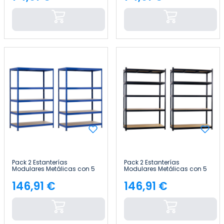
Precio
Precio
Pack 2 Estanterías
Pack 2 Estanterías
Modulares Metálicas con 5
Modulares Metálicas con 5
Baldas 1250kg
Baldas 1250kg
120x60x180cm Thinia Home
120x60x180cm Thinia Home
146,91 €
146,91 €
Precio
Precio