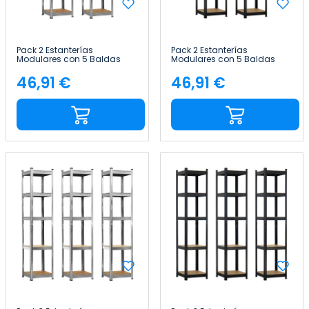
Pack 2 Estanterías
Pack 2 Estanterías
Modulares con 5 Baldas
Modulares con 5 Baldas
Ajustables 180x40x40cm
Ajustables 180x40x40cm
175Kg Thinia Home
175Kg Thinia Home
46,91 €
46,91 €
Precio
Precio