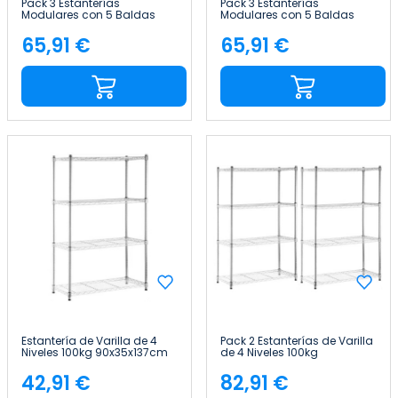
Pack 3 Estanterías
Pack 3 Estanterías
Modulares con 5 Baldas
Modulares con 5 Baldas
Ajustables 180x40x40cm
Ajustables 180x40x40cm
175Kg Thinia Home
175Kg Thinia Home
65,91 €
65,91 €
Precio
Precio
Estantería de Varilla de 4
Pack 2 Estanterías de Varilla
Niveles 100kg 90x35x137cm
de 4 Niveles 100kg
Thinia Home
90x35x137cm Thinia Home
42,91 €
82,91 €
Precio
Precio