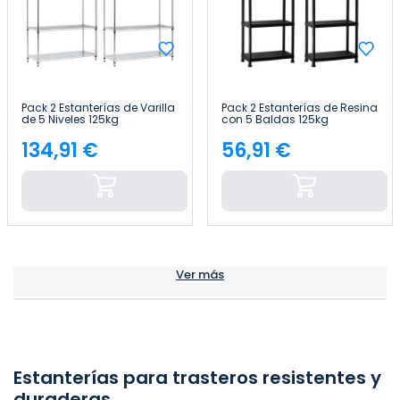
Pack 2 Estanterías de Varilla
Pack 2 Estanterías de Resina
de 5 Niveles 125kg
con 5 Baldas 125kg
182.8x91.4x35.5cm Thinia
61x31x171cm Thinia Home
Home
134,91 €
56,91 €
Precio
Precio
Ver más
Estanterías para trasteros resistentes y
duraderas