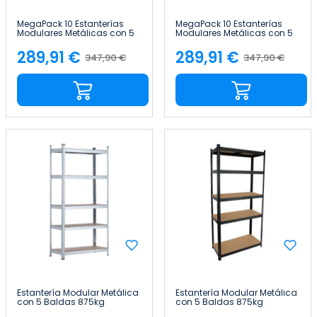
MegaPack 10 Estanterías
MegaPack 10 Estanterías
Modulares Metálicas con 5
Modulares Metálicas con 5
Baldas 875kg Plateado
Baldas 875kg Negro
90x40x180cm 7house
90x40x180cm 7house
289,91 €
289,91 €
347,90 €
347,90 €
Precio
Precio
Precio
Precio
base
base
Estantería Modular Metálica
Estantería Modular Metálica
con 5 Baldas 875kg
con 5 Baldas 875kg
90x40x180cm Thinia Home
90x40x180cm Thinia Home