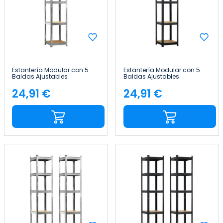
Estantería Modular con 5
Estantería Modular con 5
Baldas Ajustables
Baldas Ajustables
180x40x40cm 175Kg Thinia
180x40x40cm 175Kg Thinia
Home
Home
24,91 €
24,91 €
Precio
Precio