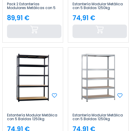
Pack 2 Estanterías
Estantería Modular Metálica
Modulares Metálicas con 5
con 5 Baldas 1250kg
Baldas 875kg Negro
120x60x180cm Thinia Home
90x40x180 cm 7house
89,91 €
74,91 €
Precio
Precio
Estantería Modular Metálica
Estantería Modular Metálica
con 5 Baldas 1250kg
con 5 Baldas 1250kg
120x60x180cm Thinia Home
120x60x180cm Thinia Home
74,91 €
74,91 €