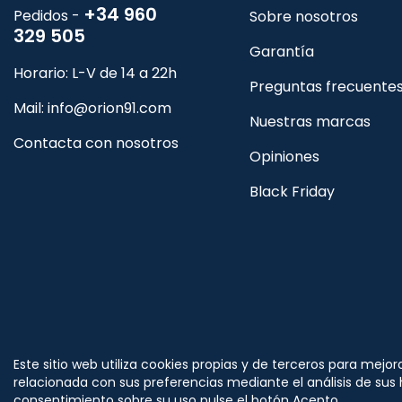
+34 960
Pedidos -
Sobre nosotros
329 505
Garantía
Horario: L-V de 14 a 22h
Preguntas frecuente
Mail:
info@orion91.com
Nuestras marcas
Contacta con nosotros
Opiniones
Black Friday
Síguenos
Este sitio web utiliza cookies propias y de terceros para mejor
en
relacionada con sus preferencias mediante el análisis de sus
consentimiento sobre su uso pulse el botón Acepto.