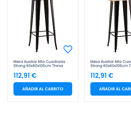
Mesa Auxiliar Alta Cuadrada
Mesa Auxiliar Alta Cu
Strong 60x60x105cm Thinia
Strong 60x60x105cm T
Home
Home
112,91 €
112,91 €
Precio
Precio
AÑADIR AL CARRITO
AÑADIR AL CAR