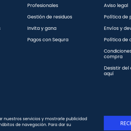
Profesionales
Aviso legal
Gestión de residuos
Política de
s
Invita y gana
Envíos y de
Pagos con Sequra
Política de
Condicione
compra
Desistir del
aquí
© Copyright - ORION91 - CIF B10982650- Todos los
ar nuestros servicios y mostrarle publicidad
REC
derechos reservados
 hábitos de navegación. Para dar su