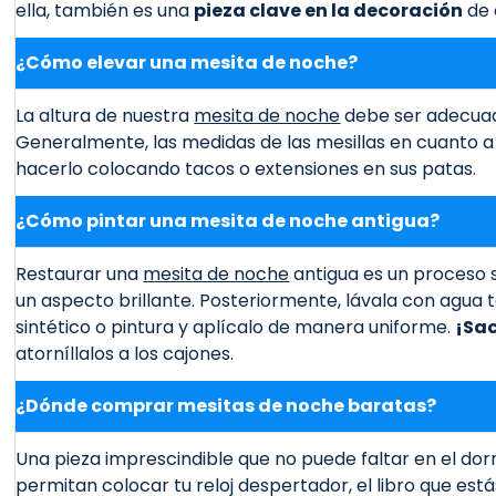
ella, también es una
pieza clave en la decoración
de 
¿Cómo elevar una mesita de noche?
La altura de nuestra
mesita de noche
debe ser adecuada
Generalmente, las medidas de las mesillas en cuanto a
hacerlo colocando tacos o extensiones en sus patas.
¿Cómo pintar una mesita de noche antigua?
Restaurar una
mesita de noche
antigua es un proceso se
un aspecto brillante. Posteriormente, lávala con agua 
sintético o pintura y aplícalo de manera uniforme.
¡Sac
atorníllalos a los cajones.
¿Dónde comprar mesitas de noche baratas?
Una pieza imprescindible que no puede faltar en el dorm
permitan colocar tu reloj despertador, el libro que est