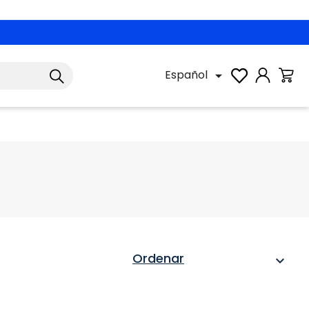
Español

Ordenar
expand_more