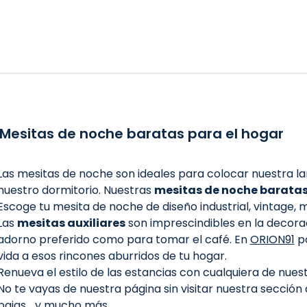
Mesitas de noche baratas para el hogar
Las mesitas de noche son ideales para colocar nuestra la
nuestro dormitorio. Nuestras
mesitas de noche barata
Escoge tu mesita de noche de diseño industrial, vintage, 
Las
mesitas auxiliares
son imprescindibles en la decorac
adorno preferido como para tomar el café. En
ORION91
po
vida a esos rincones aburridos de tu hogar.
Renueva el estilo de las estancias con cualquiera de nuest
No te vayas de nuestra página sin visitar nuestra sección
bajas
... y mucho más.