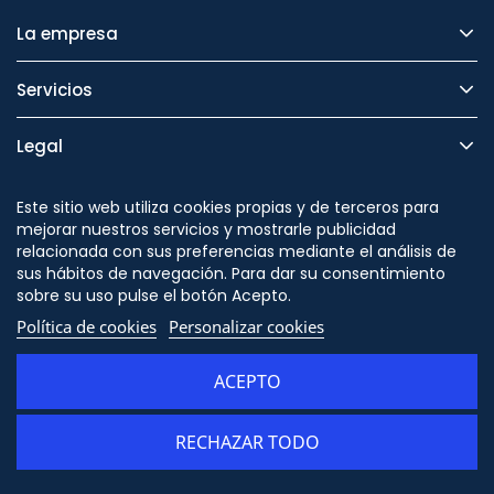
La empresa
Servicios
Legal
Seguridad
Este sitio web utiliza cookies propias y de terceros para
mejorar nuestros servicios y mostrarle publicidad
relacionada con sus preferencias mediante el análisis de
sus hábitos de navegación. Para dar su consentimiento
sobre su uso pulse el botón Acepto.
Síguenos en
Política de cookies
Personalizar cookies
ACEPTO
RECHAZAR TODO
AÑADIR AL CARRITO
© Copyright - ORION91 - CIF B10982650- Todos los derechos reservados