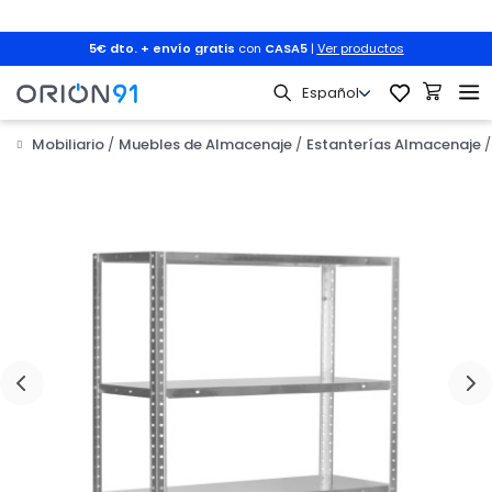
5€ dto. + envío gratis
con
CASA5
|
Ver productos
Mobiliario
Muebles de Almacenaje
Estanterías Almacenaje