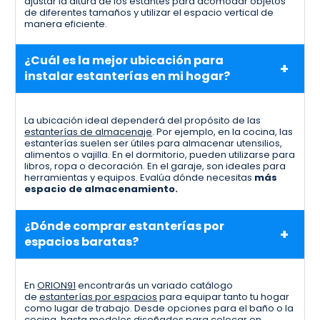
ajustar la altura de los estantes para acomodar objetos
de diferentes tamaños y utilizar el espacio vertical de
manera eficiente.
¿Cuál es la mejor ubicación para
instalar estanterías en mi hogar?
La ubicación ideal dependerá del propósito de las
estanterías de almacenaje
. Por ejemplo, en la cocina, las
estanterías suelen ser útiles para almacenar utensilios,
alimentos o vajilla. En el dormitorio, pueden utilizarse para
libros, ropa o decoración. En el garaje, son ideales para
herramientas y equipos. Evalúa dónde necesitas
más
espacio de almacenamiento.
¿Dónde comprar estanterías por
espacios baratas?
En
ORION91
encontrarás un variado catálogo
de
estanterías por espacios
para equipar tanto tu hogar
como lugar de trabajo. Desde opciones para el baño o la
cocina, hasta modelos diseñados para colocar en