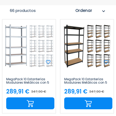
66 productos
Ordenar
expand_more
MegaPack 10 Estanterías
MegaPack 10 Estanterías
Modulares Metálicas con 5
Modulares Metálicas con 5
Baldas 875kg Plateado
Baldas 875kg Negro
90x40x180cm 7house
90x40x180cm 7house
289,91 €
289,91 €
347,90 €
347,90 €
Precio
Precio
Precio
Precio
base
base