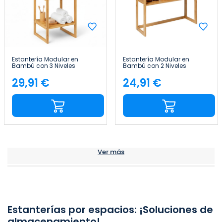
Estantería Modular en
Estantería Modular en
Bambú con 3 Niveles
Bambú con 2 Niveles
Canoply 84x35.1x33.5cm
Canoply 60x57x20cm Thinia
Thinia Home
Home
29,91 €
24,91 €
Precio
Precio
Ver más
Estanterías por espacios: ¡Soluciones de
almacenamiento!