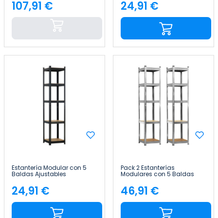
136x40x180cm Thinia Home
Home
107,91 €
24,91 €
Precio
Precio
Estantería Modular con 5
Pack 2 Estanterías
Baldas Ajustables
Modulares con 5 Baldas
180x40x40cm 175Kg Thinia
Ajustables 180x40x40cm
Home
175Kg Thinia Home
24,91 €
46,91 €
Precio
Precio