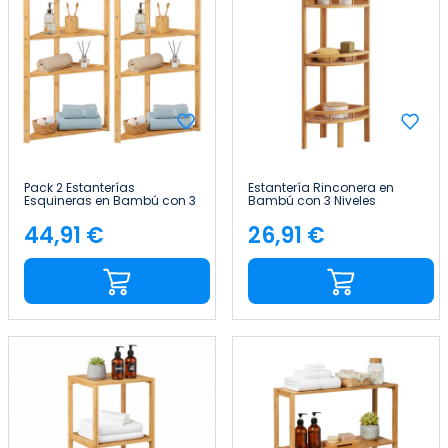
Pack 2 Estanterías
Estantería Rinconera en
Esquineras en Bambú con 3
Bambú con 3 Niveles
Niveles Canoply
Canoply 85x29x29cm Thinia
80x36.5x33.5cm Thinia
Home
44,91 €
26,91 €
Precio
Precio
Home