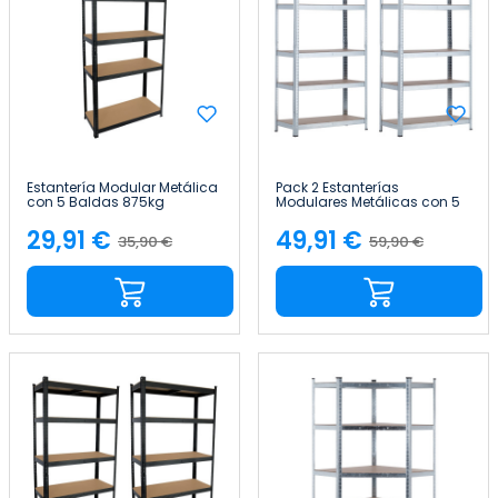
Estantería Modular Metálica
Pack 2 Estanterías
con 5 Baldas 875kg
Modulares Metálicas con 5
90x40x180cm Thinia Home
Baldas 875kg 90x40x180cm
Thinia Home
29,91 €
49,91 €
35,90 €
59,90 €
Precio
Precio
Precio
Precio
base
base