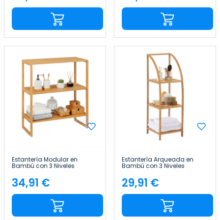
Precio
Precio
Estantería Modular en
Estantería Arqueada en
Bambú con 3 Niveles
Bambú con 3 Niveles
Canoply 84x69.5x33.5cm
Canoply 110.5x37x35cm
Thinia Home
Thinia Home
34,91 €
29,91 €
Precio
Precio