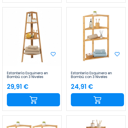
Estantería Esquinera en
Estantería Esquinera en
Bambú con 3 Niveles
Bambú con 3 Niveles
Canoply 103x31.9x31.9cm
Canoply 80x36.5x33.5cm
Thinia Home
Thinia Home
29,91 €
24,91 €
Precio
Precio