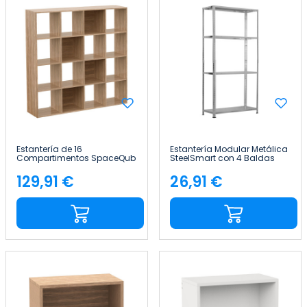
Estantería de 16
Estantería Modular Metálica
Compartimentos SpaceQub
SteelSmart con 4 Baldas
134x31.5x134cm 7house
160kg 145x30x70cm 7house
129,91 €
26,91 €
Precio
Precio