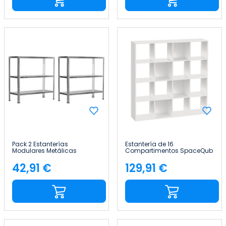
Pack 2 Estanterías
Estantería de 16
Modulares Metálicas
Compartimentos SpaceQub
SteelSmart con 3 Baldas
134x31.5x134cm 7house
120kg 70x30x70cm 7house
42,91 €
129,91 €
Precio
Precio