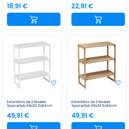
18,91 €
22,91 €
Precio
Precio
Estantería de 3 Niveles
Estantería de 3 Niveles
SpaceQub 69x33.5x84cm
SpaceQub 69x33.5x84cm
7house
7house
49,91 €
49,91 €
Precio
Precio