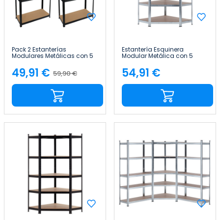
Pack 2 Estanterías
Estantería Esquinera
Modulares Metálicas con 5
Modular Metálica con 5
Baldas 875kg 90x40x180cm
Baldas 875kg 80x40x180cm
Thinia Home
Thinia Home
49,91 €
54,91 €
59,90 €
Precio
Precio
Precio
base