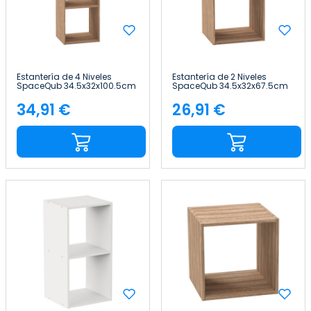
Estantería de 4 Niveles
Estantería de 2 Niveles
SpaceQub 34.5x32x100.5cm
SpaceQub 34.5x32x67.5cm
7house
7house
34,91 €
26,91 €
Precio
Precio