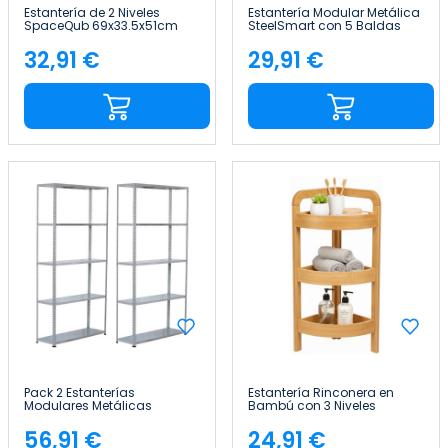
Estantería de 2 Niveles
Estantería Modular Metálica
SpaceQub 69x33.5x51cm
SteelSmart con 5 Baldas
7house
200kg 180x30x90cm 7house
32,91 €
29,91 €
Precio
Precio
Pack 2 Estanterías
Estantería Rinconera en
Modulares Metálicas
Bambú con 3 Niveles
SteelSmart con 5 Baldas
Canoply 61x23x23cm Thinia
200kg 180x30x90cm 7house
Home
56,91 €
24,91 €