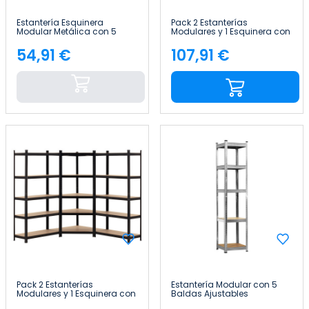
Estantería Esquinera
Pack 2 Estanterías
Modular Metálica con 5
Modulares y 1 Esquinera con
Baldas 875kg 80x40x180cm
5 baldas 2625kg
Thinia Home
136x40x180cm Thinia Home
54,91 €
107,91 €
Precio
Precio
Pack 2 Estanterías
Estantería Modular con 5
Modulares y 1 Esquinera con
Baldas Ajustables
5 baldas 2625kg
180x40x40cm 175Kg Thinia