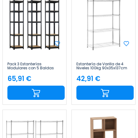
Pack 3 Estanterías
Estantería de Varilla de 4
Modulares con 5 Baldas
Niveles 100kg 90x35x137cm
Ajustables 180x40x40cm
Thinia Home
175Kg Thinia Home
65,91 €
42,91 €
Precio
Precio