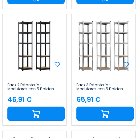
Pack 2 Estanterías
Pack 3 Estanterías
Modulares con 5 Baldas
Modulares con 5 Baldas
Ajustables 180x40x40cm
Ajustables 180x40x40cm
175Kg Thinia Home
175Kg Thinia Home
46,91 €
65,91 €
Precio
Precio