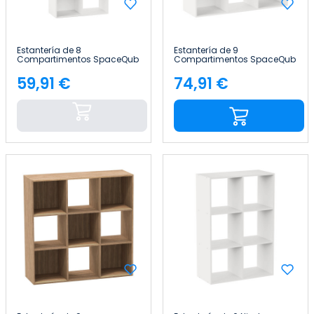
Estantería de 8
Estantería de 9
Compartimentos SpaceQub
Compartimentos SpaceQub
67.5x32x134cm 7house
100.5x32x100.5cm 7house
59,91 €
74,91 €
Precio
Precio