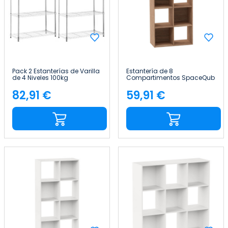
Pack 2 Estanterías de Varilla
Estantería de 8
de 4 Niveles 100kg
Compartimentos SpaceQub
90x35x137cm Thinia Home
67.5x32x134cm 7house
82,91 €
59,91 €
Precio
Precio