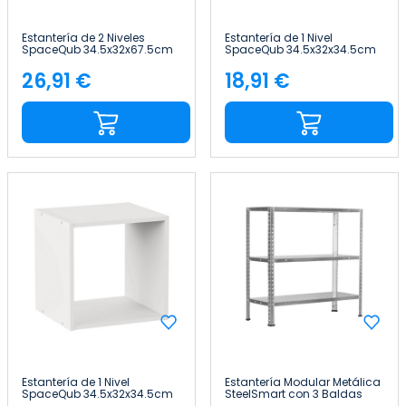
Estantería de 2 Niveles
Estantería de 1 Nivel
SpaceQub 34.5x32x67.5cm
SpaceQub 34.5x32x34.5cm
7house
7house
26,91 €
18,91 €
Precio
Precio
Estantería de 1 Nivel
Estantería Modular Metálica
SpaceQub 34.5x32x34.5cm
SteelSmart con 3 Baldas
7house
120kg 70x30x70cm 7house