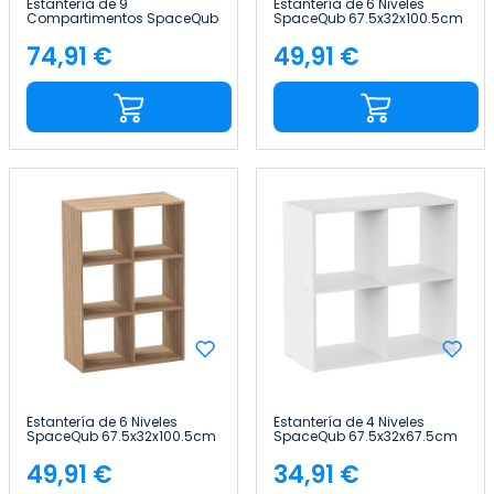
Estantería de 9
Estantería de 6 Niveles
Compartimentos SpaceQub
SpaceQub 67.5x32x100.5cm
100.5x32x100.5cm 7house
7house
74,91 €
49,91 €
Precio
Precio
Estantería de 6 Niveles
Estantería de 4 Niveles
SpaceQub 67.5x32x100.5cm
SpaceQub 67.5x32x67.5cm
7house
7house
49,91 €
34,91 €
Precio
Precio