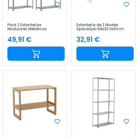
Pack 2 Estanterías
Estantería de 2 Niveles
Modulares Metálicas
SpaceQub 69x33.5x51cm
SteelSmart con 4 Baldas
7house
160kg 145x30x70cm 7house
49,91 €
32,91 €
Precio
Precio