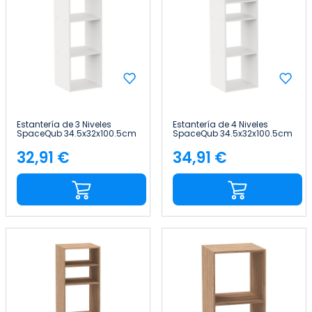
Estantería de 3 Niveles
Estantería de 4 Niveles
SpaceQub 34.5x32x100.5cm
SpaceQub 34.5x32x100.5cm
7house
7house
32,91 €
34,91 €
Precio
Precio