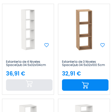
Estantería de 4 Niveles
Estantería de 3 Niveles
SpaceQub 34.5x32x134cm
SpaceQub 34.5x32x100.5cm
7house
7house
36,91 €
32,91 €
Precio
Precio