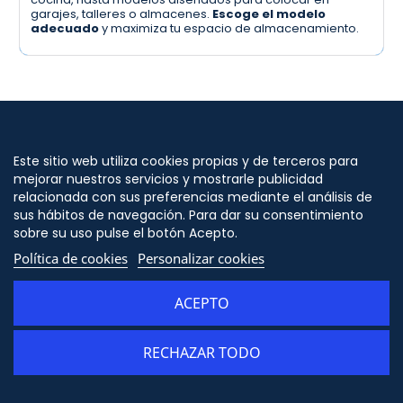
garajes, talleres o almacenes.
Escoge el modelo
adecuado
y maximiza tu espacio de almacenamiento.
Métodos de pago
Este sitio web utiliza cookies propias y de terceros para
mejorar nuestros servicios y mostrarle publicidad
Normativas y certificaciones
relacionada con sus preferencias mediante el análisis de
sus hábitos de navegación. Para dar su consentimiento
Partners
sobre su uso pulse el botón Acepto.
Política de cookies
Personalizar cookies
Atención al cliente
ACEPTO
La empresa
RECHAZAR TODO
Servicios