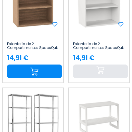
Estantería de 2
Estantería de 2
Compartimentos SpaceQub
Compartimentos SpaceQub
34.5x20x34.5cm 7house
34.5x20x34.5cm 7house
14,91 €
14,91 €
Precio
Precio