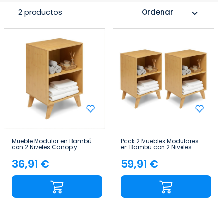
2 productos
Ordenar
expand_more
Mueble Modular en Bambú
Pack 2 Muebles Modulares
con 2 Niveles Canoply
en Bambú con 2 Niveles
70x45x35cm Thinia Home
Canoply 70x45x35cm Thinia
Home
36,91 €
59,91 €
Precio
Precio