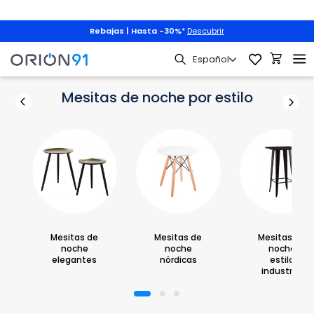
Rebajas | Hasta -30%
*
Descubrir
Mobiliario
Dormitorio
Mesitas de Noche
Mesitas de noche
Mesitas de noche por estilo
Mesitas de
Mesitas de
Mesitas de
noche
noche
noche
elegantes
nórdicas
estilo
industrial
1
2
3