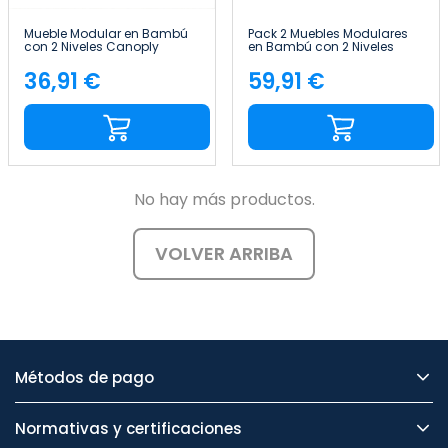
Mueble Modular en Bambú
Pack 2 Muebles Modulares
con 2 Niveles Canoply
en Bambú con 2 Niveles
70x45x35cm Thinia Home
Canoply 70x45x35cm Thinia
Home
36,91 €
59,91 €
Precio
Precio
No hay más productos.
VOLVER ARRIBA
Métodos de pago
Normativas y certificaciones