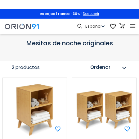
Rebajas | Hasta -30%
*
Descubrir
oche
Mesitas de noche por estilo
Mesitas de noche originales
Mesitas de noche originales
2 productos
Ordenar
expand_more