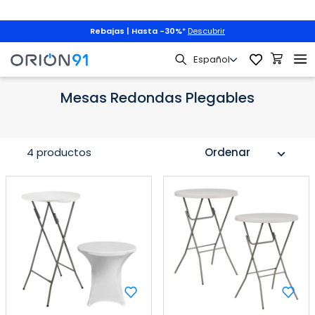
Rebajas | Hasta -30%
*
Descubrir
iliario
Mesas
Mesas Plegables
Mesas Redondas Plegables
Mesas Redondas Plegables
4 productos
Ordenar
expand_more