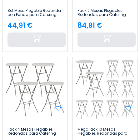
Set Mesa Plegable Redonda
Pack 2 Mesas Plegables
con Funda para Catering
Redondas para Catering
61x105cm 7house
80x110cm 7house
44,91 €
84,91 €
Precio
Precio
Pack 4 Mesas Plegables
MegaPack 10 Mesas
Redondas para Catering
Plegables Redondas para
80x110cm 7house
Catering 80x110cm 7house