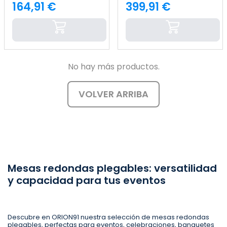
164,91 €
399,91 €
Precio
Precio
No hay más productos.
VOLVER ARRIBA
Mesas redondas plegables: versatilidad
y capacidad para tus eventos
Descubre en ORION91 nuestra selección de mesas redondas
plegables, perfectas para eventos, celebraciones, banquetes