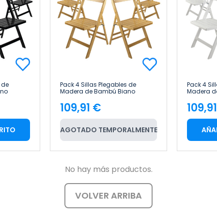
 de
Pack 4 Sillas Plegables de
Pack 4 Sil
ano
Madera de Bambú Biano
Madera d
ome
46x44x78cm Thinia Home
46x44x78
109,91 €
109,9
Precio
Pre
RITO
AGOTADO TEMPORALMENTE
AÑA
No hay más productos.
VOLVER ARRIBA