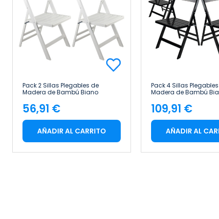
Pack 2 Sillas Plegables de
Pack 4 Sillas Plegables
Madera de Bambú Biano
Madera de Bambú Bi
46x44x78cm Thinia Home
46x44x78cm Thinia H
56,91 €
109,91 €
Precio
Precio
AÑADIR AL CARRITO
AÑADIR AL CAR