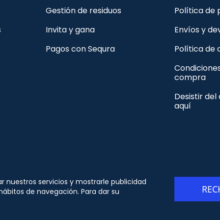
Gestión de residuos
Política de
s
Invita y gana
Envíos y de
Pagos con Sequra
Política de
Condicione
compra
Desistir del
aquí
© Copyright - ORION91 - CIF B10982650- Todos los
ar nuestros servicios y mostrarle publicidad
REC
derechos reservados
 hábitos de navegación. Para dar su