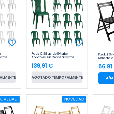
r
Pack 12 Sillas de Exterior
Pack 2 Sil
razos
Apilables sin Reposabrazos
Madera d
house
Napoli 42x49x88cm 7house
46x44x78
139,91 €
56,91
Precio
Pre
ALMENTE
AGOTADO TEMPORALMENTE
AÑA
NOVEDAD
NOVEDAD