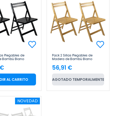
las Plegables de
Pack 2 Sillas Plegables de
e Bambú Biano
Madera de Bambú Biano
cm Thinia Home
46x44x78cm Thinia Home
 €
56,91 €
cio
Precio
DIR AL CARRITO
AGOTADO TEMPORALMENTE
NOVEDAD