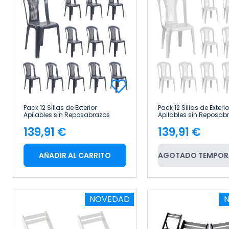
Pack 12 Sillas de Exterior
Pack 12 Sillas de Exterio
Apilables sin Reposabrazos
Apilables sin Reposab
Napoli 42x49x88cm 7house
Napoli 42x49x88cm 7
139,91 €
139,91 €
Precio
Precio
AÑADIR AL CARRITO
AGOTADO TEMPOR
NOVEDAD