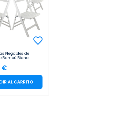
las Plegables de
e Bambú Biano
cm Thinia Home
1 €
cio
DIR AL CARRITO