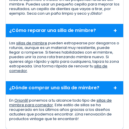
mimbre. Puedes usar un pequeño cepillo para mejorar los
resultados; un cepillo de dientes que vayas a tirar, por
ejemplo. Seca con un paño limpio y seco y ¡0listo!
¿Cómo reparar una silla de mimbre?
Las
sillas de mimbre
pueden estropearse por desgarros o
roturas, aunque es un material muy resistente, puede
llegar a romperse. Si tienes habilidades con el mimbre,
puedes unir la zona rota trenzando mimbre nuevo. Si
quieres algo rápido y apto para cualquiera, tapiza la zona
estropeada. Una forma rápida de renovar tu
silla de
comedor
.
¿Dónde comprar una silla de mimbre?
En
Orion91
ponemos a tu alcance todo tipo de
sillas de
mimbre para comedor
. Este estilo de sillas se ha
recuperado en los últimos años gracias a los diseños
actuales que podemos encontrar. ¡Una renovación de
productos vintage que te encantará!