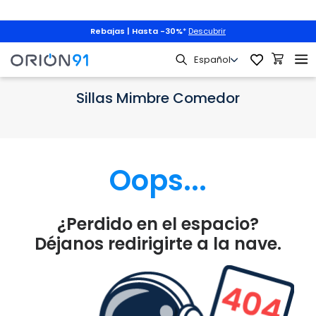
Rebajas | Hasta -30%
*
Descubrir
medor
Sillas de Comedor por Material
Sillas Mimbre Comedor
Sillas Mimbre Comedor
Oops...
¿Perdido en el espacio?
Déjanos redirigirte a la nave.