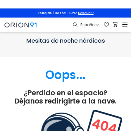
Rebajas | Hasta -30%
*
Descubrir
Noche
Mesitas de noche por estilo
Mesitas de noche nórdicas
Mesitas de noche nórdicas
Oops...
¿Perdido en el espacio?
Déjanos redirigirte a la nave.