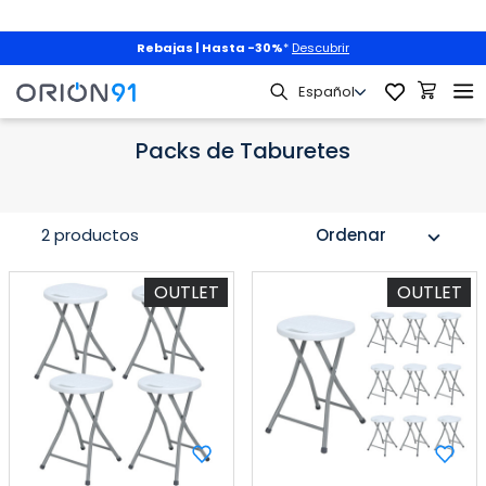
Rebajas | Hasta -30%
*
Descubrir
Mobiliario
Packs
Packs de Taburetes
Packs de Taburetes
2 productos
Ordenar
expand_more
OUTLET
OUTLET