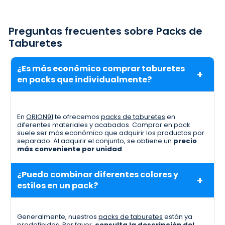
Preguntas frecuentes sobre Packs de
Taburetes
¿Es más económico comprar taburetes
en packs que individualmente?
En
ORION91
te ofrecemos
packs de taburetes
en
diferentes materiales y acabados. Comprar en pack
suele ser más económico que adquirir los productos por
separado. Al adquirir el conjunto, se obtiene un
precio
más conveniente por unidad
.
¿Puedo combinar diferentes colores y
estilos en un pack?
Generalmente, nuestros
packs de taburetes
están ya
predefinidos. Por favor,
consulta la descripción del