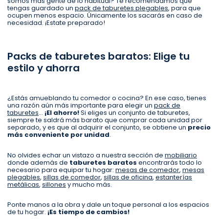
somos más gente de lo habitual? Te recomendamos que
tengas guardado un
pack de taburetes plegables
, para que
ocupen menos espacio. Únicamente los sacarás en caso de
necesidad. ¡Estate preparado!
Packs de taburetes baratos: Elige tu
estilo y ahorra
¿Estás amueblando tu comedor o cocina? En ese caso, tienes
una razón aún más importante para elegir un
pack de
taburetes
…
¡El ahorro!
Si eliges un conjunto de taburetes,
siempre te saldrá más barato que comprar cada unidad por
separado, y es que al adquirir el conjunto, se obtiene un
precio
más conveniente por unidad
.
No olvides echar un vistazo a nuestra sección de
mobiliario
donde además de
taburetes baratos
encontrarás todo lo
necesario para equipar tu hogar:
mesas de comedor
,
mesas
plegables
,
sillas de comedor
,
sillas de oficina
,
estanterías
metálicas
,
sillones
y mucho más.
Ponte manos a la obra y dale un toque personal a los espacios
de tu hogar.
¡Es tiempo de cambios!