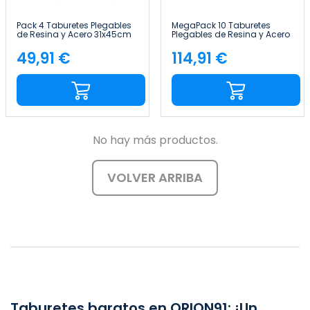
Pack 4 Taburetes Plegables
MegaPack 10 Taburetes
de Resina y Acero 31x45cm
Plegables de Resina y Acero
Blancos 7house
31x45cm Blancos 7house
49,91 €
114,91 €
Precio
Precio
No hay más productos.
VOLVER ARRIBA
Taburetes baratos en ORION91: ¡Un