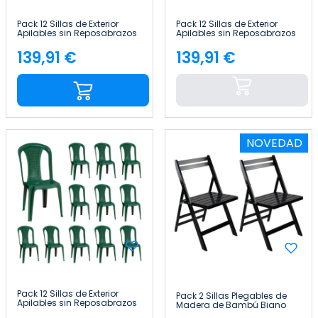
Pack 12 Sillas de Exterior
Pack 12 Sillas de Exterior
Apilables sin Reposabrazos
Apilables sin Reposabrazos
Napoli 42x49x88cm 7house
Napoli 42x49x88cm 7house
139,91 €
139,91 €
Precio
Precio
NOVEDAD
Pack 12 Sillas de Exterior
Pack 2 Sillas Plegables de
Apilables sin Reposabrazos
Madera de Bambú Biano
Napoli 42x49x88cm 7house
46x44x78cm Thinia Home