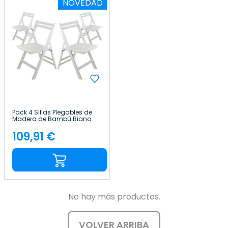
NOVEDAD
Pack 4 Sillas Plegables de
Madera de Bambú Biano
46x44x78cm Thinia Home
109,91 €
Precio
No hay más productos.
VOLVER ARRIBA