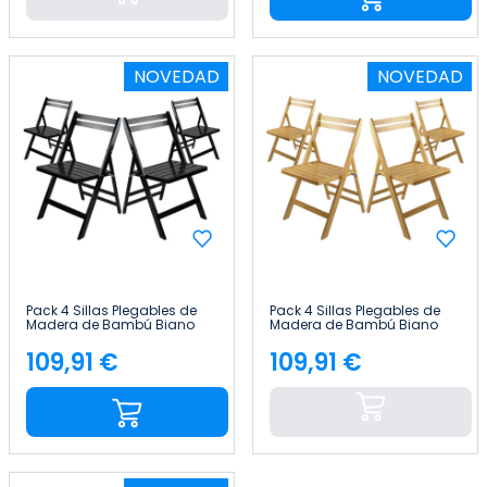
NOVEDAD
NOVEDAD
Pack 4 Sillas Plegables de
Pack 4 Sillas Plegables de
Madera de Bambú Biano
Madera de Bambú Biano
46x44x78cm Thinia Home
46x44x78cm Thinia Home
109,91 €
109,91 €
Precio
Precio