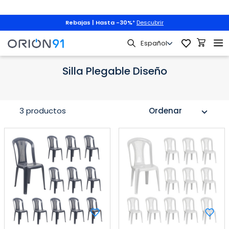
Rebajas | Hasta -30%
*
Descubrir
Mobiliario
Sillas
Sillas de Diseño
Silla Plegable Diseño
Silla Plegable Diseño
3 productos
Ordenar
expand_more