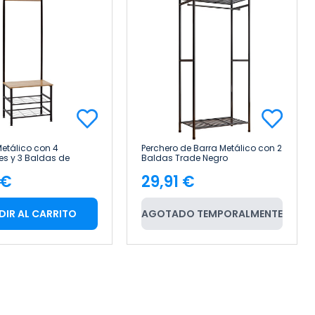
Metálico con 4
Perchero de Barra Metálico con 2
s y 3 Baldas de
Baldas Trade Negro
iem 175x60x40cm
64,5x38x172cm 7house
 €
29,91 €
cio
Precio
DIR AL CARRITO
AGOTADO TEMPORALMENTE