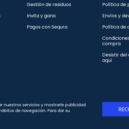
Gestión de residuos
Política de
s
Invita y gana
Envíos y de
Pagos con Sequra
Política de
Condicione
compra
Desistir del
aquí
© Copyright - ORION91 - CIF B10982650- Todos los
ar nuestros servicios y mostrarle publicidad
REC
derechos reservados
 hábitos de navegación. Para dar su