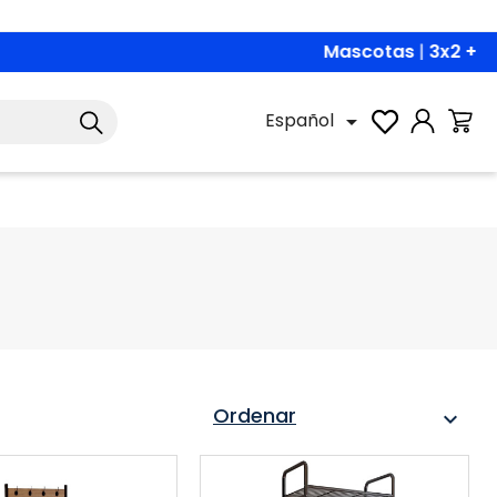
PET3X2
|
Descubrir
Español

Ordenar
expand_more