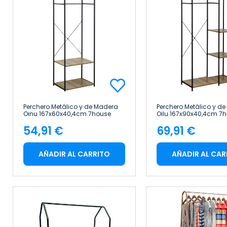
Perchero Metálico y de Madera
Perchero Metálico y d
Oinu 167x60x40,4cm 7house
Oilu 167x90x40,4cm 7
54,91 €
69,91 €
Precio
Precio
AÑADIR AL CARRITO
AÑADIR AL CAR