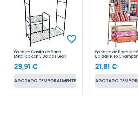
Perchero Casita de Barra
Perchero de Barra Metá
Metálico con 3 Baldas Lean
Baldas Rizo Champá
Negro 98x40x137cm 7house
61x36x163cm 7house
29,91 €
21,91 €
Precio
Precio
AGOTADO TEMPORALMENTE
AGOTADO TEMPOR