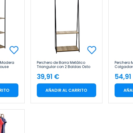
e Madera
Perchero de Barra Metálico
Perchero 
house
Triangular con 2 Baldas Osto
Colgadore
150x64x40cm 7house
Madera V
39,91 €
54,91
7house
Precio
Pre
RITO
AÑADIR AL CARRITO
AÑA