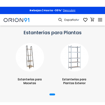
Mascotas
|
3x2 + envío gratis
con
PET3X2
|
Descubrir
lmacenaje
Estanterías por Espacios
Estanterías para Plantas
Estanterías para Plantas
Estanterías para
Estanterías para
Macetas
Plantas Exterior
1