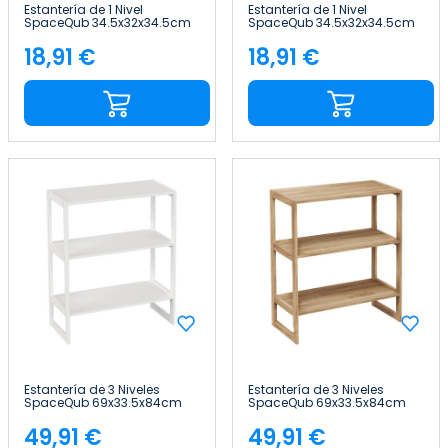
Estantería de 1 Nivel
Estantería de 1 Nivel
SpaceQub 34.5x32x34.5cm
SpaceQub 34.5x32x34.5cm
7house
7house
18,91 €
18,91 €
Precio
Precio
Estantería de 3 Niveles
Estantería de 3 Niveles
SpaceQub 69x33.5x84cm
SpaceQub 69x33.5x84cm
7house
7house
49,91 €
49,91 €
Precio
Precio