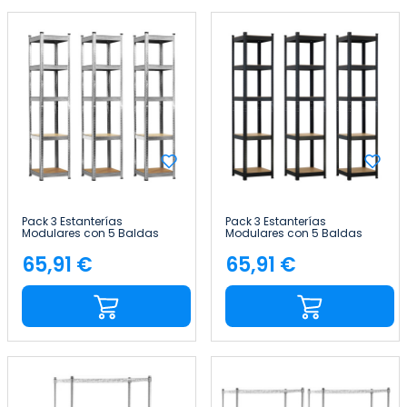
Pack 3 Estanterías
Pack 3 Estanterías
Modulares con 5 Baldas
Modulares con 5 Baldas
Ajustables 180x40x40cm
Ajustables 180x40x40cm
175Kg Thinia Home
175Kg Thinia Home
65,91 €
65,91 €
Precio
Precio