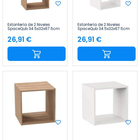
Estantería de 2 Niveles
Estantería de 2 Niveles
SpaceQub 34.5x32x67.5cm
SpaceQub 34.5x32x67.5cm
7house
7house
26,91 €
26,91 €
Precio
Precio