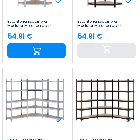
Estantería Esquinera
Estantería Esquinera
Modular Metálica con 5
Modular Metálica con 5
Baldas 875kg 80x40x180cm
Baldas 875kg 80x40x180cm
Thinia Home
Thinia Home
54,91 €
54,91 €
Precio
Precio