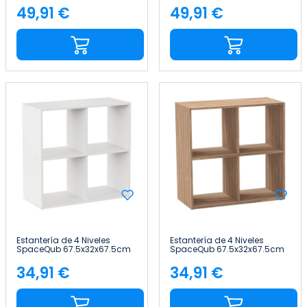
49,91 €
49,91 €
Precio
Precio
Estantería de 4 Niveles
Estantería de 4 Niveles
SpaceQub 67.5x32x67.5cm
SpaceQub 67.5x32x67.5cm
7house
7house
34,91 €
34,91 €
Precio
Precio