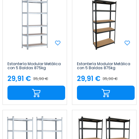
Estantería Modular Metálica
Estantería Modular Metálica
con 5 Baldas 875kg
con 5 Baldas 875kg
90x40x180cm Thinia Home
90x40x180cm Thinia Home
29,91 €
29,91 €
35,90 €
35,90 €
Precio
Precio
Precio
Precio
base
base