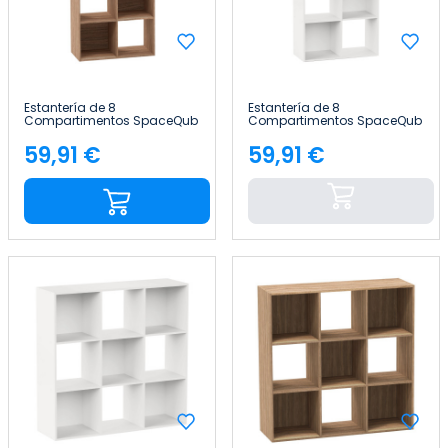
Estantería de 8
Estantería de 8
Compartimentos SpaceQub
Compartimentos SpaceQub
67.5x32x134cm 7house
67.5x32x134cm 7house
59,91 €
59,91 €
Precio
Precio