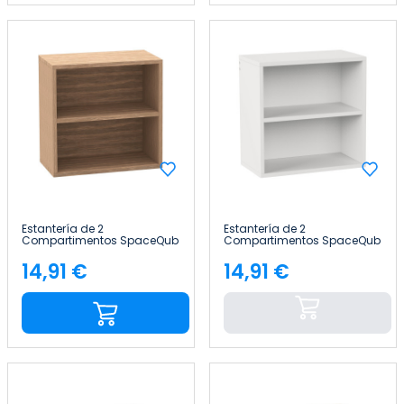
Estantería de 2
Estantería de 2
Compartimentos SpaceQub
Compartimentos SpaceQub
34.5x20x34.5cm 7house
34.5x20x34.5cm 7house
14,91 €
14,91 €
Precio
Precio