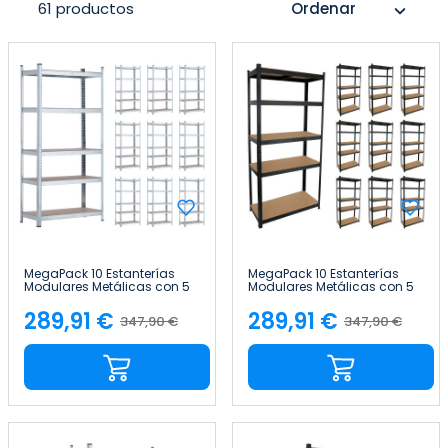
61 productos
Ordenar
expand_more
MegaPack 10 Estanterías
MegaPack 10 Estanterías
Modulares Metálicas con 5
Modulares Metálicas con 5
Baldas 875kg Plateado
Baldas 875kg Negro
90x40x180cm 7house
90x40x180cm 7house
289,91 €
289,91 €
347,90 €
347,90 €
Precio
Precio
Precio
Precio
base
base