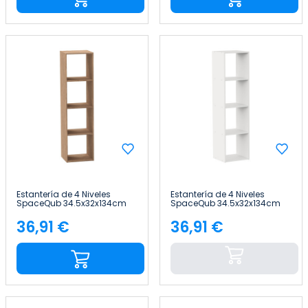
Estantería de 4 Niveles
Estantería de 4 Niveles
SpaceQub 34.5x32x134cm
SpaceQub 34.5x32x134cm
7house
7house
36,91 €
36,91 €
Precio
Precio