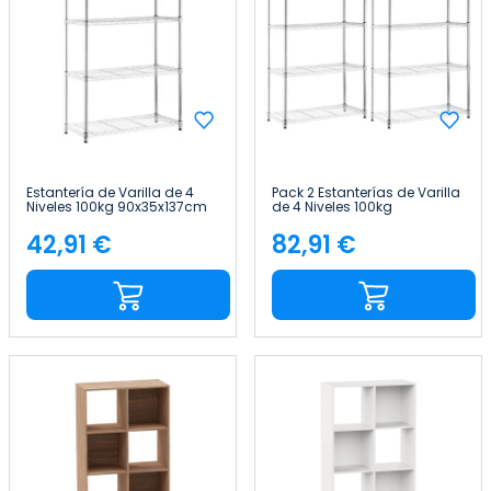
Estantería de Varilla de 4
Pack 2 Estanterías de Varilla
Niveles 100kg 90x35x137cm
de 4 Niveles 100kg
Thinia Home
90x35x137cm Thinia Home
42,91 €
82,91 €
Precio
Precio