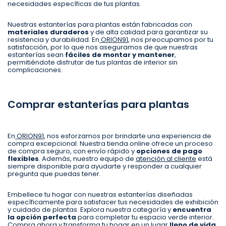
necesidades específicas de tus plantas.
Nuestras estanterías para plantas están fabricadas con
materiales duraderos
y de alta calidad para garantizar su
resistencia y durabilidad. En
ORION91
, nos preocupamos por tu
satisfacción, por lo que nos aseguramos de que nuestras
estanterías sean
fáciles de montar y mantener
,
permitiéndote disfrutar de tus plantas de interior sin
complicaciones.
Comprar estanterías para plantas
En
ORION91
, nos esforzamos por brindarte una experiencia de
compra excepcional. Nuestra tienda online ofrece un proceso
de compra seguro, con envío rápido y
opciones de pago
flexibles
. Además, nuestro equipo de
atención al cliente
está
siempre disponible para ayudarte y responder a cualquier
pregunta que puedas tener.
Embellece tu hogar con nuestras estanterías diseñadas
específicamente para satisfacer tus necesidades de exhibición
y cuidado de plantas. Explora nuestra categoría y
encuentra
la opción perfecta
para completar tu espacio verde interior.
Compra ahora y transforma tu hogar en un lugar
lleno de vida