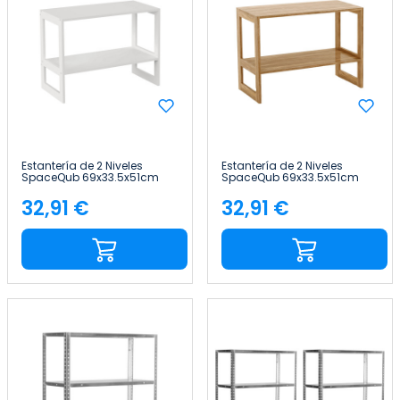
Estantería de 2 Niveles
Estantería de 2 Niveles
SpaceQub 69x33.5x51cm
SpaceQub 69x33.5x51cm
7house
7house
32,91 €
32,91 €
Precio
Precio