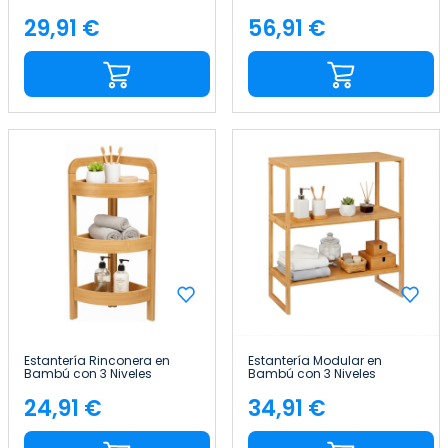
200kg 180x30x90cm 7house
SteelSmart con 5 Baldas
200kg 180x30x90cm 7house
29,91 €
56,91 €
Precio
Precio
Estantería Rinconera en
Estantería Modular en
Bambú con 3 Niveles
Bambú con 3 Niveles
Canoply 61x23x23cm Thinia
Canoply 84x69.5x33.5cm
Home
Thinia Home
24,91 €
34,91 €
Precio
Precio