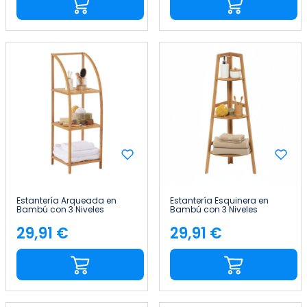
Estantería Arqueada en
Estantería Esquinera en
Bambú con 3 Niveles
Bambú con 3 Niveles
Canoply 110.5x37x35cm
Canoply 103x31.9x31.9cm
Thinia Home
Thinia Home
29,91 €
29,91 €
Precio
Precio