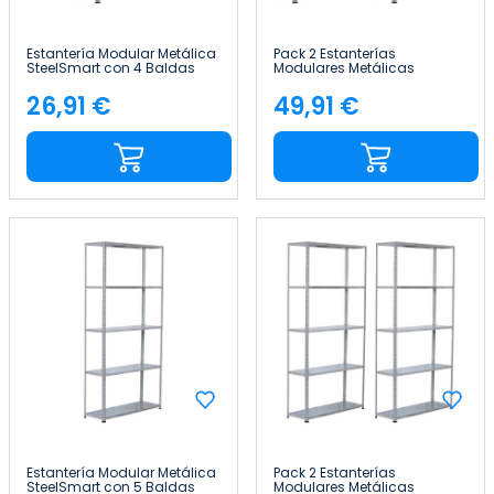
Estantería Modular Metálica
Pack 2 Estanterías
SteelSmart con 4 Baldas
Modulares Metálicas
160kg 145x30x70cm 7house
SteelSmart con 4 Baldas
160kg 145x30x70cm 7house
26,91 €
49,91 €
Precio
Precio
Estantería Modular Metálica
Pack 2 Estanterías
SteelSmart con 5 Baldas
Modulares Metálicas