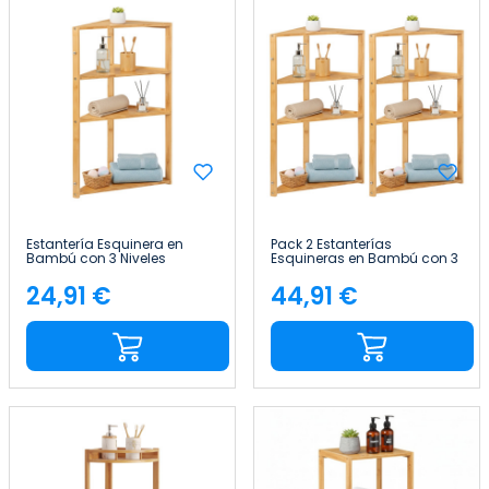
Estantería Esquinera en
Pack 2 Estanterías
Bambú con 3 Niveles
Esquineras en Bambú con 3
Canoply 80x36.5x33.5cm
Niveles Canoply
Thinia Home
80x36.5x33.5cm Thinia
24,91 €
44,91 €
Precio
Precio
Home