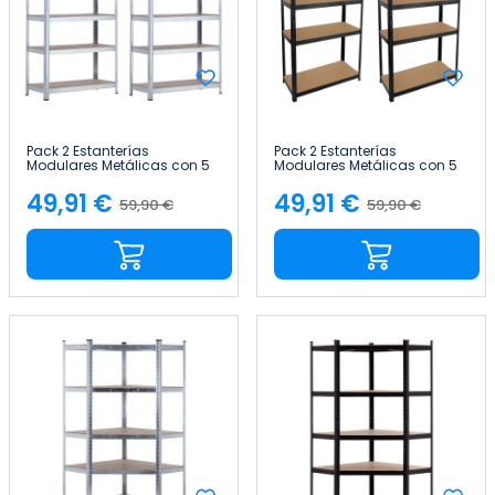
Pack 2 Estanterías
Pack 2 Estanterías
Modulares Metálicas con 5
Modulares Metálicas con 5
Baldas 875kg 90x40x180cm
Baldas 875kg 90x40x180cm
Thinia Home
Thinia Home
49,91 €
49,91 €
59,90 €
59,90 €
Precio
Precio
Precio
Precio
base
base