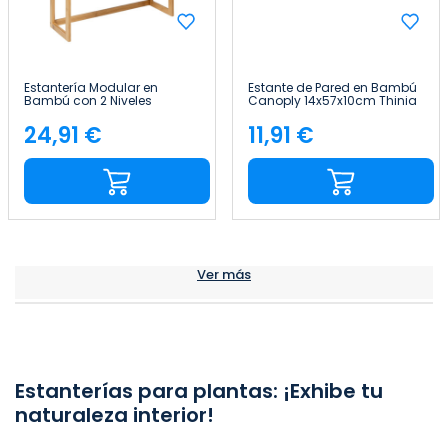
Estantería Modular en
Estante de Pared en Bambú
Bambú con 2 Niveles
Canoply 14x57x10cm Thinia
Canoply 60x57x20cm Thinia
Home
Home
24,91 €
11,91 €
Precio
Precio
Ver más
Estanterías para plantas: ¡Exhibe tu
naturaleza interior!