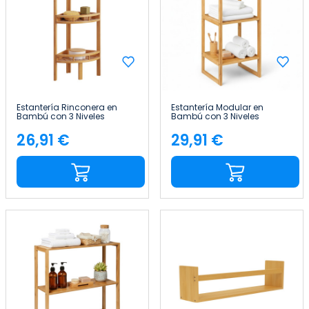
Estantería Rinconera en
Estantería Modular en
Bambú con 3 Niveles
Bambú con 3 Niveles
Canoply 85x29x29cm Thinia
Canoply 84x35.1x33.5cm
Home
Thinia Home
26,91 €
29,91 €
Precio
Precio