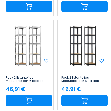
Pack 2 Estanterías
Pack 2 Estanterías
Modulares con 5 Baldas
Modulares con 5 Baldas
Ajustables 180x40x40cm
Ajustables 180x40x40cm
175Kg Thinia Home
175Kg Thinia Home
46,91 €
46,91 €
Precio
Precio