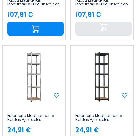
Pack 2 Estanterías
Pack 2 Estanterías
Modulares y 1 Esquinera con
Modulares y 1 Esquinera con
5 baldas 2625kg
5 baldas 2625kg
136x40x180cm Thinia Home
136x40x180cm Thinia Home
107,91 €
107,91 €
Precio
Precio
Estantería Modular con 5
Estantería Modular con 5
Baldas Ajustables
Baldas Ajustables
180x40x40cm 175Kg Thinia
180x40x40cm 175Kg Thinia
Home
Home
24,91 €
24,91 €
Precio
Precio