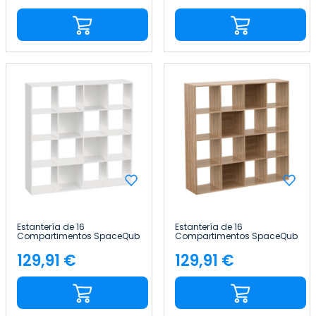
Estantería de 16
Estantería de 16
Compartimentos SpaceQub
Compartimentos SpaceQub
134x31.5x134cm 7house
134x31.5x134cm 7house
129,91 €
129,91 €
Precio
Precio