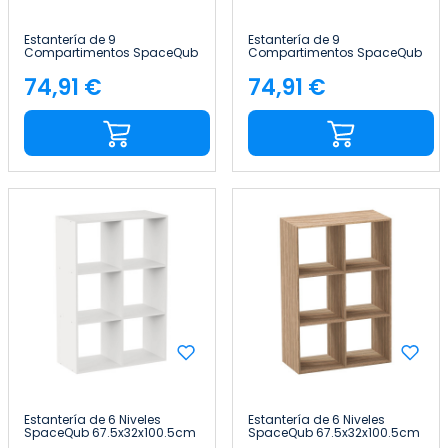
Estantería de 9
Estantería de 9
Compartimentos SpaceQub
Compartimentos SpaceQub
100.5x32x100.5cm 7house
100.5x32x100.5cm 7house
74,91 €
74,91 €
Precio
Precio
Estantería de 6 Niveles
Estantería de 6 Niveles
SpaceQub 67.5x32x100.5cm
SpaceQub 67.5x32x100.5cm
7house
7house