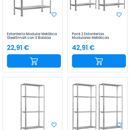
Estantería Modular Metálica
Pack 2 Estanterías
SteelSmart con 3 Baldas
Modulares Metálicas
120kg 70x30x70cm 7house
SteelSmart con 3 Baldas
120kg 70x30x70cm 7house
22,91 €
42,91 €
Precio
Precio